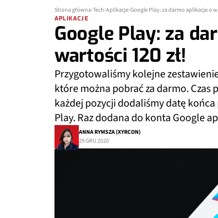
Strona główna
Tech
Aplikacje
Google Play: za darmo aplikacje o wa
APLIKACJE
Google Play: za da
wartości 120 zł!
Przygotowaliśmy kolejne zestawienie p
które można pobrać za darmo. Czas pr
każdej pozycji dodaliśmy datę końca 
Play. Raz dodana do konta Google ap
ANNA RYMSZA (XYRCON)
29 GRU 2020