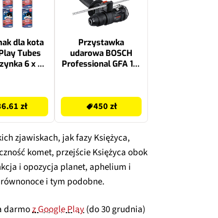
ak dla kota
Przystawka
Play Tubes
udarowa BOSCH
szynka 6 x 50
Professional GFA 12-
g
H 1600A024LN
464.62 zł
36.61 zł
450 zł
ich zjawiskach, jak fazy Księżyca,
czność komet, przejście Księżyca obok
kcja i opozycja planet, aphelium i
, równonoce i tym podobne.
za darmo
z Google Play
(do 30 grudnia)