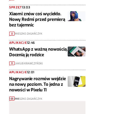
SPRZĘT
13:03
Xiaomi znów coś wyciekło.
Nowy Redmi przed premierą
bez tajemnic
MIESZKO ZAGAŃCZYK
0
APLIKACJE
12:46
WhatsApp z ważną nowością.
Docenią ją rodzice
JAKUB KRAWCZYŃSKI
0
APLIKACJE
12:01
Nagrywanie rozmów wejdzie
na nowy poziom. To jedna z
nowości w Pixelu 11
MIESZKO ZAGAŃCZYK
0