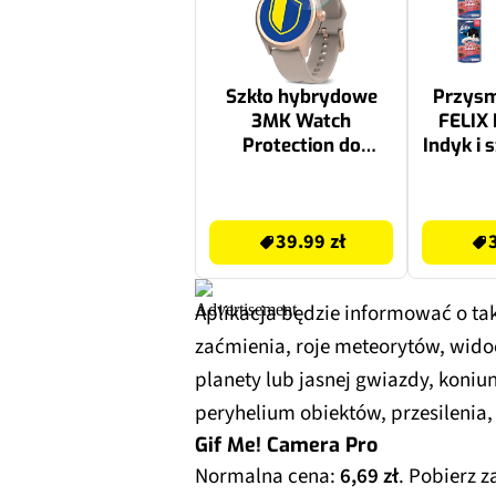
Szkło hybrydowe
Przysm
3MK Watch
FELIX 
Protection do
Indyk i 
Forever Amoled Icon
II AW-110
39.99 zł
36.61 zł
39.99 zł
Aplikacja będzie informować o tak
zaćmienia, roje meteorytów, wido
planety lub jasnej gwiazdy, koniun
peryhelium obiektów, przesilenia
Gif Me! Camera Pro
Normalna cena:
6,69 zł
. Pobierz 