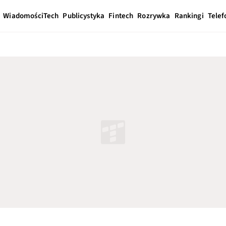
Wiadomości
Tech
Publicystyka
Fintech
Rozrywka
Rankingi
Telef