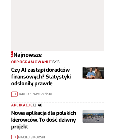
Najnowsze
OPROGRAMOWANIE
16:13
Czy AI zastąpi doradców
finansowych? Statystyki
odsłoniły prawdę
JAKUB KRAWCZYŃSKI
0
APLIKACJE
13:48
Nowa aplikacja dla polskich
kierowców. To dość dziwny
projekt
MACIEJ SIKORSKI
0