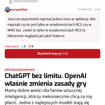
Dodaj komentarz
europolitan
09 KWI 2025 · 15:44
Jeszcze zapomnieli napisać jedna rzecz w aplikacji. Nie
napisali czy to jest tylko w wiadomościach RCS czy w
MMS też. Jeżeli to tylko w wiadomościach RCS to
faktycznie wygląda jak jakiś feature.
0
0
Odpowiedz
Wyświetl więcej (+2)
OPROGRAMOWANIE
ChatGPT bez limitu. OpenAI
właśnie zmienia zasady gry
Mamy dobre wieści dla fanów sztucznej
inteligencji, którzy niekoniecznie chcą za nią
płacić. Jedne z najlepszych modeli stają się