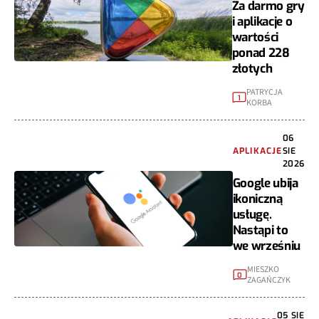
Za darmo gry
i aplikacje o
wartości
ponad 228
złotych
PATRYCJA
1
KORBA
06
APLIKACJE
SIE
2026
Google ubija
ikoniczną
usługę.
Nastąpi to
we wrześniu
MIESZKO
0
ZAGAŃCZYK
05 SIE