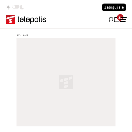
Zaloguj się
21