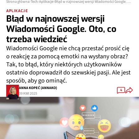
Strona główna
Tech
Aplikacje
Błąd w najnowszej wersji Wiadomości Google. Oto, co trzeba wiedzieć
APLIKACJE
Błąd w najnowszej wersji
Wiadomości Google. Oto, co
trzeba wiedzieć
Wiadomości Google nie chcą przestać prosić cię
o reakcję za pomocą emotki na wysłany obraz?
Tak, to błąd, który niektórych użytkowników
ostatnio doprowadził do szewskiej pasji. Ale jest
sposób, aby go ominąć.
ANNA KOPEĆ (ANNAKO)
4
09 KWI 2025