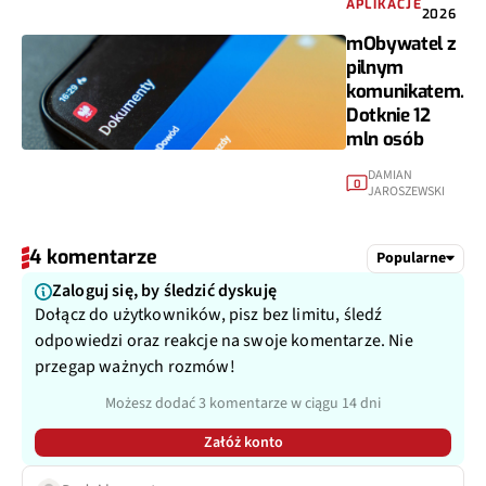
APLIKACJE
2026
mObywatel z
pilnym
komunikatem.
Dotknie 12
mln osób
DAMIAN
0
JAROSZEWSKI
4 komentarze
Popularne
Zaloguj się, by śledzić dyskuję
Dołącz do użytkowników, pisz bez limitu, śledź
odpowiedzi oraz reakcje na swoje komentarze. Nie
przegap ważnych rozmów!
Możesz dodać 3 komentarze w ciągu 14 dni
Załóż konto