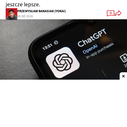
jeszcze lepsze.
PRZEMYSŁAW BANASIAK (YOKAI)
0
06 SIE 2026
Dodaj do ulubionych źródeł w Google
OpenAI
zwiększa możliwości
ChatGPT.
Darmowi
użytkownicy oraz abonenci najtańszego planu Go