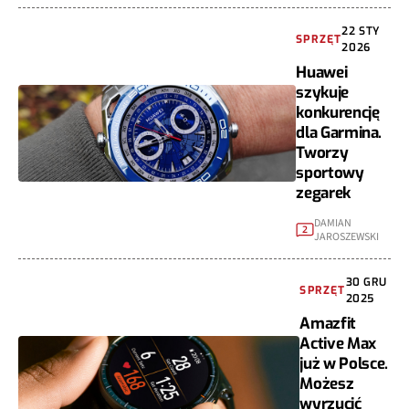
22 STY
SPRZĘT
2026
Huawei
szykuje
konkurencję
dla Garmina.
Tworzy
sportowy
zegarek
DAMIAN
2
JAROSZEWSKI
30 GRU
SPRZĘT
2025
Amazfit
Active Max
już w Polsce.
Możesz
wyrzucić