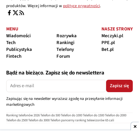
produktów. Więcej informacji w
polityce prywatności
.
MENU
NASZE STRONY
Wiadomości
Rozrywka
Meczyki.pl
Tech
Rankingi
PPE.pl
Publicystyka
Telefony
Bet.pl
Fintech
Forum
Bądź na bieżąco. Zapisz się do newslettera
Zapisz się
Zapisując się na newsletter wyrażasz zgodę na przesyłanie informacji
marketingowych
Ranking telefonów 2026
Telefon do 500
Telefon do 1000
Telefon do 1500
Telefon do 2000
Telefon do 2500
Telefon do 3000
Telefon pancerny
ranking telewizorów 65 cali
O nas
Reklama
Regulamin
Polityka prywatności
Kontakt