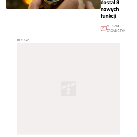
dostał 8
nowych
funkcji
MIESZKO
0
ZAGAŃCZYK