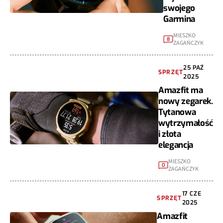
swojego
Garmina
MIESZKO
8
ZAGAŃCZYK
25 PAŹ
SPRZĘT
2025
Amazfit ma
nowy zegarek.
Tytanowa
wytrzymałość
i złota
elegancja
MIESZKO
0
ZAGAŃCZYK
17 CZE
SPRZĘT
2025
Amazfit