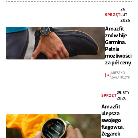
26
SPRZĘT
LUT
2026
Amazfit
znów bije
Garmina.
Pełnia
możliwości
za pół ceny
MIESZKO
4
ZAGAŃCZYK
29 STY
SPRZĘT
2026
Amazfit
ulepsza
swojego
flagowca.
Zegarek