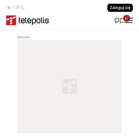
Zaloguj się
17