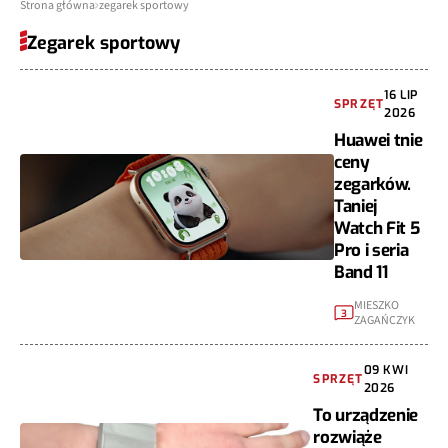
Strona główna
zegarek sportowy
Zegarek sportowy
16 LIP
SPRZĘT
2026
Huawei tnie
ceny
zegarków.
Taniej
Watch Fit 5
Pro i seria
Band 11
MIESZKO
3
ZAGAŃCZYK
09 KWI
SPRZĘT
2026
To urządzenie
rozwiąże