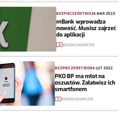
BEZPIECZEŃSTWO
24 MAR 2023
mBank wprowadza
nowość. Musisz zajrzeć
do aplikacji
MIESZKO ZAGAŃCZYK
9
BEZPIECZEŃSTWO
04 LUT 2022
PKO BP ma młot na
oszustów. Załatwisz ich
smartfonem
MIESZKO ZAGAŃCZYK
7