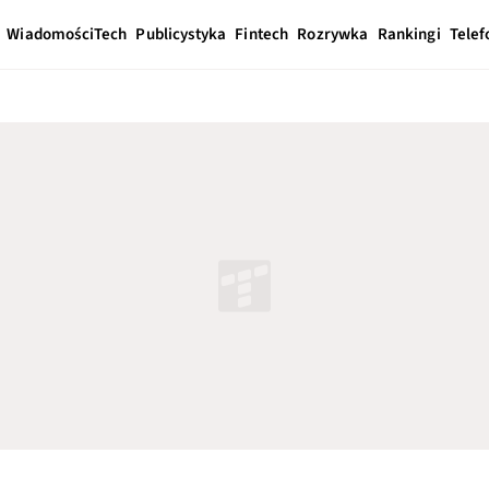
Wiadomości
Tech
Publicystyka
Fintech
Rozrywka
Rankingi
Telef