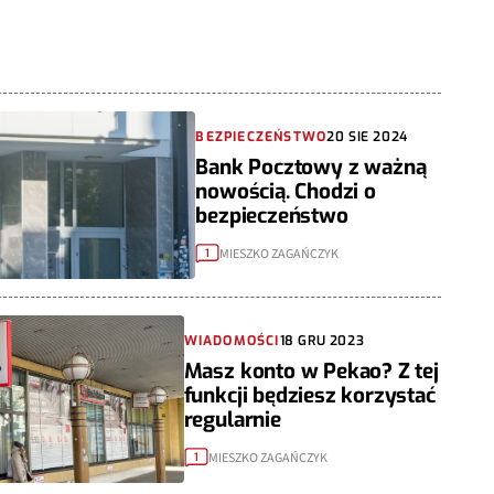
BEZPIECZEŃSTWO
20 SIE 2024
Bank Pocztowy z ważną
nowością. Chodzi o
bezpieczeństwo
MIESZKO ZAGAŃCZYK
1
WIADOMOŚCI
18 GRU 2023
Masz konto w Pekao? Z tej
funkcji będziesz korzystać
regularnie
MIESZKO ZAGAŃCZYK
1