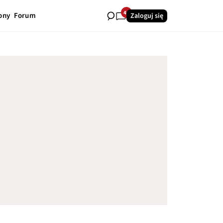
40
ony
Forum
Zaloguj się