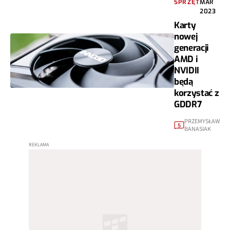
SPRZĘT
MAR
2023
Karty
nowej
generacji
AMD i
NVIDII
będą
korzystać z
GDDR7
PRZEMYSŁAW
5
BANASIAK