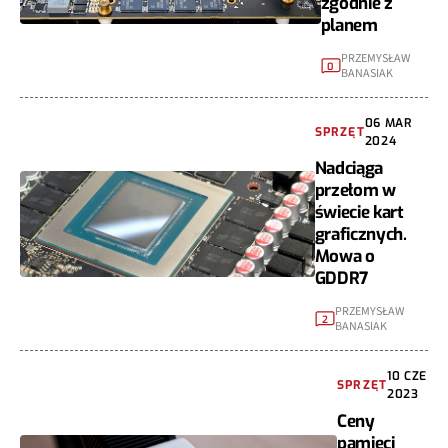
zgodnie z
planem
PRZEMYSŁAW
0
BANASIAK
06 MAR
SPRZĘT
2024
Nadciąga
przełom w
świecie kart
graficznych.
Mowa o
GDDR7
PRZEMYSŁAW
2
BANASIAK
10 CZE
SPRZĘT
2023
Ceny
pamięci