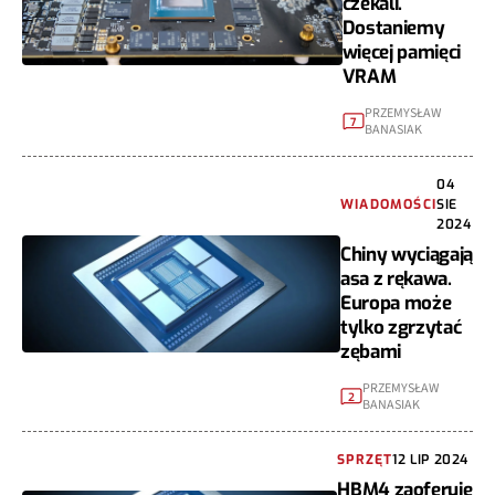
czekali.
Dostaniemy
więcej pamięci
VRAM
PRZEMYSŁAW
7
BANASIAK
04
WIADOMOŚCI
SIE
2024
Chiny wyciągają
asa z rękawa.
Europa może
tylko zgrzytać
zębami
PRZEMYSŁAW
2
BANASIAK
SPRZĘT
12 LIP 2024
HBM4 zaoferuje