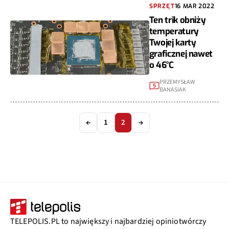
SPRZĘT
16 MAR 2022
Ten trik obniży
temperatury
Twojej karty
graficznej nawet
o 46°C
PRZEMYSŁAW
5
BANASIAK
←
1
2
→
TELEPOLIS.PL to największy i najbardziej opiniotwórczy