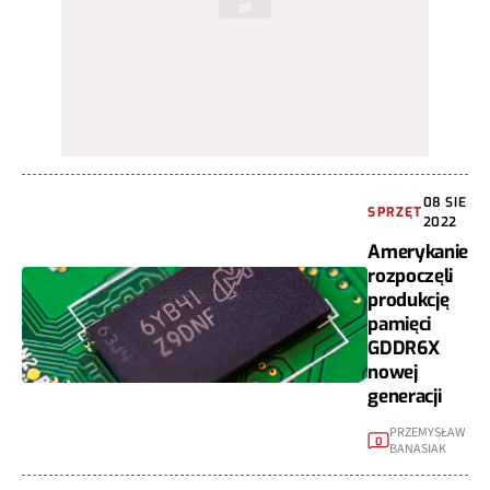
08 SIE
SPRZĘT
2022
Amerykanie
rozpoczęli
produkcję
pamięci
GDDR6X
nowej
generacji
PRZEMYSŁAW
0
BANASIAK