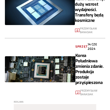
duży wzrost
wydajności.
Transfery będą
kosmiczne
PRZEMYSŁAW
0
BANASIAK
14 CZE
SPRZĘT
2024
Korea
Południowa
zmienia zdanie.
Produkcja
zostaje
przyśpieszona
PRZEMYSŁAW
2
BANASIAK