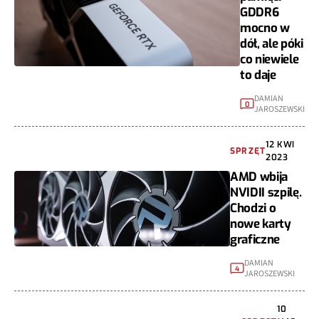
GDDR6
mocno w
dół, ale póki
co niewiele
to daje
DAMIAN
0
JAROSZEWSKI
12 KWI
SPRZĘT
2023
AMD wbija
NVIDII szpilę.
Chodzi o
nowe karty
graficzne
DAMIAN
4
JAROSZEWSKI
10