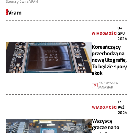
Strona główna
VRAM
Vram
04
WIADOMOŚCI
GRU
2024
Koreańczycy
przechodzą na
nową litografię.
To będzie spory
skok
PRZEMYSŁAW
0
BANASIAK
17
WIADOMOŚCI
PAŹ
2024
Wszyscy
gracze na to