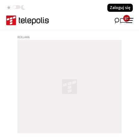
Zaloguj się
27