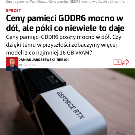
Strona główna
Tech
Sprzęt
Ceny pamięci GDDR6 mocno w dół, ale póki co niewiele to daje
SPRZĘT
Ceny pamięci GDDR6 mocno w
dół, ale póki co niewiele to daje
Ceny pamięci GDDR6 poszły mocno w dół. Czy
dzięki temu w przyszłości zobaczymy więcej
modeli z co najmniej 16 GB VRAM?
DAMIAN JAROSZEWSKI (NER1O)
0
10 CZE 2023