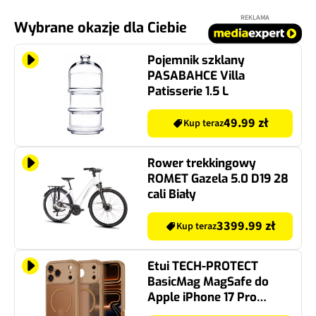
REKLAMA
Wybrane okazje dla Ciebie
Pojemnik szklany
PASABAHCE Villa
Patisserie 1.5 L
49.99 zł
Kup teraz
Rower trekkingowy
ROMET Gazela 5.0 D19 28
cali Biały
3399.99 zł
Kup teraz
Etui TECH-PROTECT
BasicMag MagSafe do
Apple iPhone 17 Pro
Brązowy