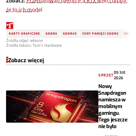
Zobacz:
Przemalowali GeForce'a RTX 4090 i udają,
że to ich model
KARTY GRAFICZNE
GDDR6
GDDR6X
CENY PAMIĘCI GDDR6
VRAM
Źródła zdjęć: własne
Źródła tekstu: Tom's Hardware
Zobacz więcej
05 SIE
SPRZĘT
2026
Nowy
Snapdragon
namiesza w
mobilnym
gamingu.
Tego jeszcze
nie było