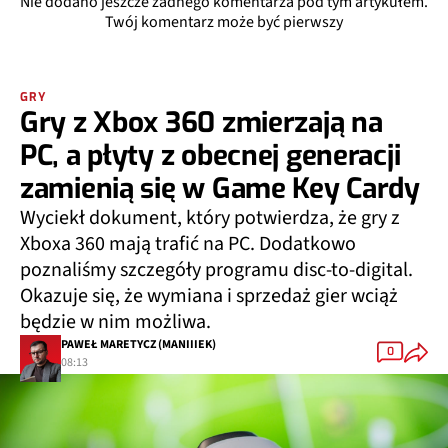
Nie dodano jeszcze żadnego komentarza pod tym artykułem.
Twój komentarz może być pierwszy
GRY
Gry z Xbox 360 zmierzają na
PC, a płyty z obecnej generacji
zamienią się w Game Key Cardy
Wyciekł dokument, który potwierdza, że gry z
Xboxa 360 mają trafić na PC. Dodatkowo
poznaliśmy szczegóły programu disc-to-digital.
Okazuje się, że wymiana i sprzedaż gier wciąż
będzie w nim możliwa.
PAWEŁ MARETYCZ (MANIIIEK)
0
08:13