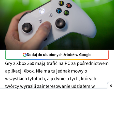
Dodaj do ulubionych źródeł w Google
Gry z Xbox 360 mają trafić na PC za pośrednictwem
aplikacji Xbox. Nie ma tu jednak mowy o
wszystkich tytułach, a jedynie o tych, których
twórcy wyrazili zainteresowanie udziałem w
projekcie. Można więc założyć, że tytuły, które już
są na PC nie doczekają się na nim swojej Xbox-owej
wersji, chyba że ich twórcy uznają to za dobry