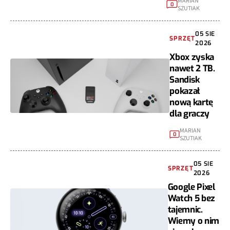
MARIAN
0
SZUTIAK
05 SIE
SPRZĘT
2026
Xbox zyska
nawet 2 TB.
Sandisk
pokazał
nową kartę
dla graczy
MARIAN
0
SZUTIAK
05 SIE
SPRZĘT
2026
Google Pixel
Watch 5 bez
tajemnic.
Wiemy o nim