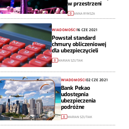
w przestrzeni
ANNA RYMSZA
0
WIADOMOŚCI
16 CZE 2021
Powstał standard
chmury obliczeniowej
dla ubezpieczycieli
MARIAN SZUTIAK
0
WIADOMOŚCI
02 CZE 2021
Bank Pekao
udostępnia
ubezpieczenia
podróżne
MARIAN SZUTIAK
0