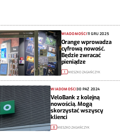
WIADOMOŚCI
11 GRU 2025
Orange wprowadza
cyfrową nowość.
Będzie zwracać
pieniądze
MIESZKO ZAGAŃCZYK
1
WIADOMOŚCI
30 PAŹ 2024
VeloBank z kolejną
nowością. Mogą
skorzystać wszyscy
klienci
MIESZKO ZAGAŃCZYK
0