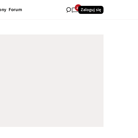
26
ony
Forum
Zaloguj się