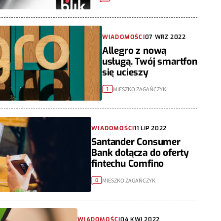
WIADOMOŚCI
07 WRZ 2022
Allegro z nową
usługą. Twój smartfon
się ucieszy
MIESZKO ZAGAŃCZYK
1
WIADOMOŚCI
11 LIP 2022
Santander Consumer
Bank dołącza do oferty
fintechu Comfino
MIESZKO ZAGAŃCZYK
0
WIADOMOŚCI
04 KWI 2022