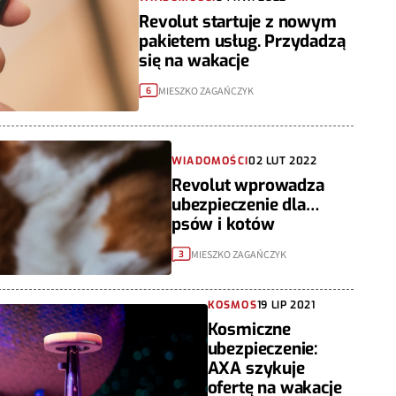
Revolut startuje z nowym
pakietem usług. Przydadzą
się na wakacje
MIESZKO ZAGAŃCZYK
6
WIADOMOŚCI
02 LUT 2022
Revolut wprowadza
ubezpieczenie dla…
psów i kotów
MIESZKO ZAGAŃCZYK
3
KOSMOS
19 LIP 2021
Kosmiczne
ubezpieczenie:
AXA szykuje
ofertę na wakacje