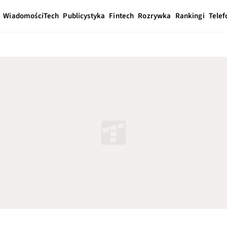
Wiadomości
Tech
Publicystyka
Fintech
Rozrywka
Rankingi
Telef