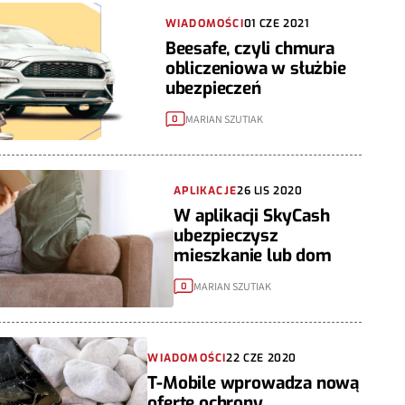
WIADOMOŚCI
01 CZE 2021
Beesafe, czyli chmura
obliczeniowa w służbie
ubezpieczeń
MARIAN SZUTIAK
0
APLIKACJE
26 LIS 2020
W aplikacji SkyCash
ubezpieczysz
mieszkanie lub dom
MARIAN SZUTIAK
0
WIADOMOŚCI
22 CZE 2020
T-Mobile wprowadza nową
ofertę ochrony