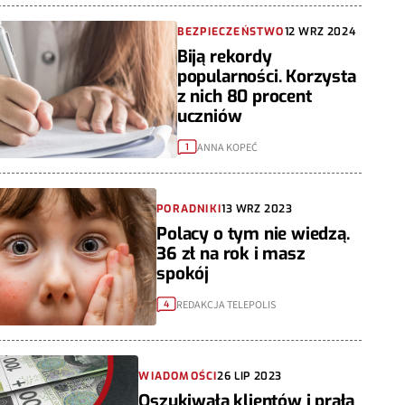
BEZPIECZEŃSTWO
12 WRZ 2024
Biją rekordy
popularności. Korzysta
z nich 80 procent
uczniów
ANNA KOPEĆ
1
PORADNIKI
13 WRZ 2023
Polacy o tym nie wiedzą.
36 zł na rok i masz
spokój
REDAKCJA TELEPOLIS
4
WIADOMOŚCI
26 LIP 2023
Oszukiwała klientów i prała