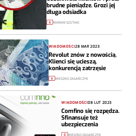
brudne pieniądze. Grozi jej
długa odsiadka
MARIAN SZUTIAK
6
WIADOMOŚCI
28 MAR 2023
Revolut znów z nowością.
Klienci się ucieszą,
konkurencją zatrzęsie
MIESZKO ZAGAŃCZYK
6
WIADOMOŚCI
08 LUT 2023
Comfino się rozpędza.
Sfinansuje też
ubezpieczenia
MIESZKO ZAGAŃCZYK
0