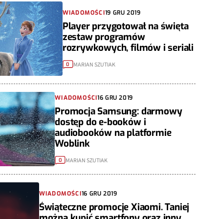
WIADOMOŚCI
19 GRU 2019
Player przygotował na święta
zestaw programów
rozrywkowych, filmów i seriali
MARIAN SZUTIAK
0
WIADOMOŚCI
16 GRU 2019
Promocja Samsung: darmowy
dostęp do e-booków i
audiobooków na platformie
Woblink
MARIAN SZUTIAK
0
WIADOMOŚCI
16 GRU 2019
Świąteczne promocje Xiaomi. Taniej
można kupić smartfony oraz inny