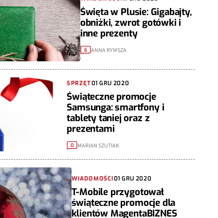
Święta w Plusie: Gigabajty,
obniżki, zwrot gotówki i
inne prezenty
ANNA RYMSZA
6
SPRZĘT
01 GRU 2020
Świąteczne promocje
Samsunga: smartfony i
tablety taniej oraz z
prezentami
MARIAN SZUTIAK
0
WIADOMOŚCI
01 GRU 2020
T-Mobile przygotował
świąteczne promocje dla
klientów MagentaBIZNES