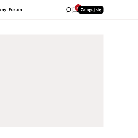
22
ony
Forum
Zaloguj się