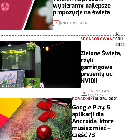
wybieramy najlepsze
propozycje na święta
ARKADIUSZ BAŁA
5
13
SPONSOROWANE
GRU
2022
Zielone Święta,
czyli
gamingowe
prezenty od
NVIDII
PRZEMYSŁAW
0
BANASIAK
PORADNIKI
18 GRU 2021
Google Play. 5
aplikacji dla
Androida, które
musisz mieć –
część 73