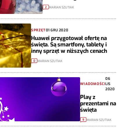
MARIAN SZUTIAK
2
SPRZĘT
01 GRU 2020
Huawei przygotował ofertę na
święta. Są smartfony, tablety i
inny sprzęt w niższych cenach
MARIAN SZUTIAK
0
06
WIADOMOŚCI
LIS
2020
Play z
prezentami na
święta
MARIAN SZUTIAK
9