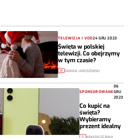
TELEWIZJA I VOD
24 GRU 2023
Święta w polskiej
telewizji. Co obejrzymy
w tym czasie?
DAMIAN JAROSZEWSKI
11
06
SPONSOROWANE
GRU
2023
Co kupić na
święta?
Wybieramy
prezent idealny
ARKADIUSZ BAŁA
1