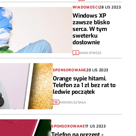
WIADOMOŚCI
28 LIS 2023
Windows XP
zawsze blisko
serca. W tym
sweterku
dosłownie
ANNA RYMSZA
2
SPONSOROWANE
20 LIS 2023
Orange sypie hitami.
Telefon za 1 zł bez rat to
ledwie początek
ARKADIUSZ BAŁA
10
SPONSOROWANE
17 LIS 2023
Telefon na prezent -