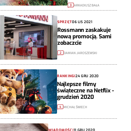
ARKADIUSZ BAŁA
3
SPRZĘT
06 LIS 2021
Rossmann zaskakuje
nową promocją. Sami
zobaczcie
DAMIAN JAROSZEWSKI
2
RANKINGI
24 GRU 2020
Najlepsze filmy
świąteczne na Netflix -
grudzień 2020
MICHAŁ ŚWIECH
4
WIADOMOŚCI
11 GRU 2020