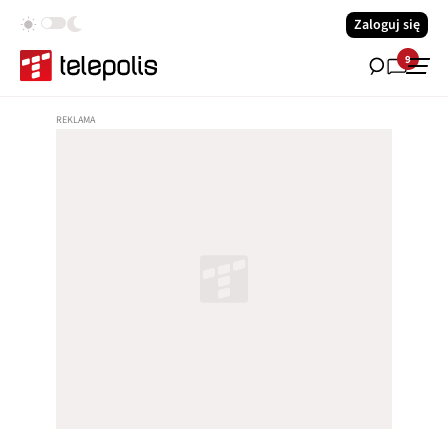
Zaloguj się
9