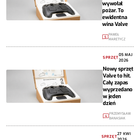
wywołał
pożar. To
ewidentna
wina Valve
PAWEŁ
5
MARETYCZ
05 MAJ
SPRZĘT
2026
Nowy sprzęt
Valve to hit.
Cały zapas
wyprzedano
w jeden
dzień
PRZEMYSŁAW
4
BANASIAK
27 KWI
SPRZĘT
2026