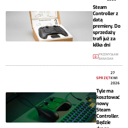
Steam
Controller z
datą
premiery. Do
sprzedaży
trafi już za
kilka dni
PRZEMYSŁAW
0
BANASIAK
27
SPRZĘT
KWI
2026
Tyle ma
kosztować
nowy
Steam
Controller.
Będzie