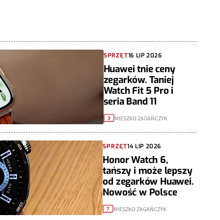
SPRZĘT
16 LIP 2026
Huawei tnie ceny
zegarków. Taniej
Watch Fit 5 Pro i
seria Band 11
MIESZKO ZAGAŃCZYK
3
SPRZĘT
14 LIP 2026
Honor Watch 6,
tańszy i może lepszy
od zegarków Huawei.
Nowość w Polsce
MIESZKO ZAGAŃCZYK
7