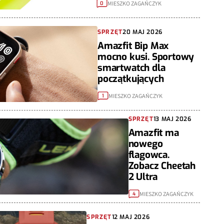
MIESZKO ZAGAŃCZYK
0
SPRZĘT
20 MAJ 2026
Amazfit Bip Max
mocno kusi. Sportowy
smartwatch dla
początkujących
MIESZKO ZAGAŃCZYK
1
SPRZĘT
13 MAJ 2026
Amazfit ma
nowego
flagowca.
Zobacz Cheetah
2 Ultra
MIESZKO ZAGAŃCZYK
4
SPRZĘT
12 MAJ 2026