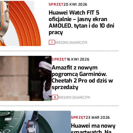
SPRZĘT
20 KWI 2026
Huawei Watch FIT 5
oficjalnie – jasny ekran
AMOLED, tytan i do 10 dni
pracy
MIESZKO ZAGAŃCZYK
1
SPRZĘT
16 KWI 2026
Amazfit z nowym
pogromcą Garminów.
Cheetah 2 Pro od dziś w
sprzedaży
MIESZKO ZAGAŃCZYK
8
SPRZĘT
23 MAR 2026
Huawei ma nowy
smartwatch. Na