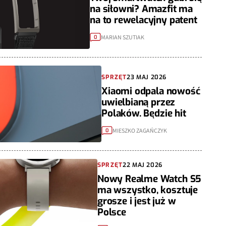
na siłowni? Amazfit ma
na to rewelacyjny patent
MARIAN SZUTIAK
0
SPRZĘT
23 MAJ 2026
Xiaomi odpala nowość
uwielbianą przez
Polaków. Będzie hit
MIESZKO ZAGAŃCZYK
0
SPRZĘT
22 MAJ 2026
Nowy Realme Watch S5
ma wszystko, kosztuje
grosze i jest już w
Polsce