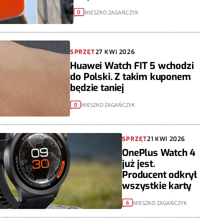
MIESZKO ZAGAŃCZYK
0
SPRZĘT
27 KWI 2026
Huawei Watch FIT 5 wchodzi
do Polski. Z takim kuponem
będzie taniej
MIESZKO ZAGAŃCZYK
0
SPRZĘT
21 KWI 2026
OnePlus Watch 4
już jest.
Producent odkrył
wszystkie karty
MIESZKO ZAGAŃCZYK
6