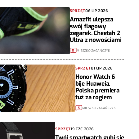
SPRZĘT
06 LIP 2026
Amazfit ulepsza
swój flagowy
zegarek. Cheetah 2
Ultra z nowościami
MIESZKO ZAGAŃCZYK
0
SPRZĘT
01 LIP 2026
Honor Watch 6
bije Huaweia.
Polska premiera
tuż za rogiem
MIESZKO ZAGAŃCZYK
5
SPRZĘT
19 CZE 2026
Twój smartwatch gubi się