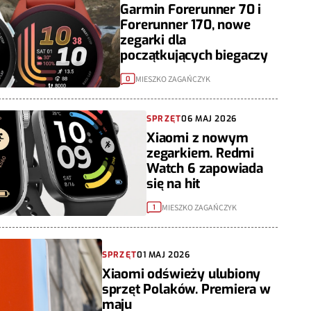
Garmin Forerunner 70 i
Forerunner 170, nowe
zegarki dla
początkujących biegaczy
MIESZKO ZAGAŃCZYK
0
SPRZĘT
06 MAJ 2026
Xiaomi z nowym
zegarkiem. Redmi
Watch 6 zapowiada
się na hit
MIESZKO ZAGAŃCZYK
1
SPRZĘT
01 MAJ 2026
Xiaomi odświeży ulubiony
sprzęt Polaków. Premiera w
maju