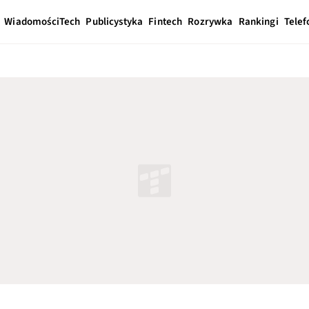
Wiadomości
Tech
Publicystyka
Fintech
Rozrywka
Rankingi
Telef