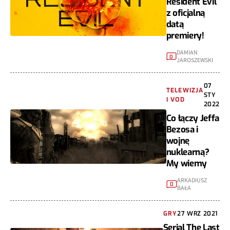
Resident Evil
z oficjalną
datą
premiery!
DAMIAN
0
JAROSZEWSKI
07
TELEWIZJA
STY
I VOD
2022
Co łączy Jeffa
Bezosa i
wojnę
nuklearną?
My wiemy
ARKADIUSZ
0
BAŁA
GRY
27 WRZ 2021
Serial The Last