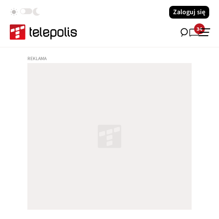
Zaloguj się
34