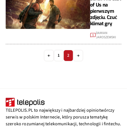
of Us na
pierwszym
zdjęciu. Czuć
klimat gry
DAMIAN
1
JAROSZEWSKI
←
1
2
→
TELEPOLIS.PL to największy i najbardziej opiniotwórczy
serwis w polskim Internecie, który porusza tematykę
szeroko rozumianej telekomunikacji, technologii i fintechu.