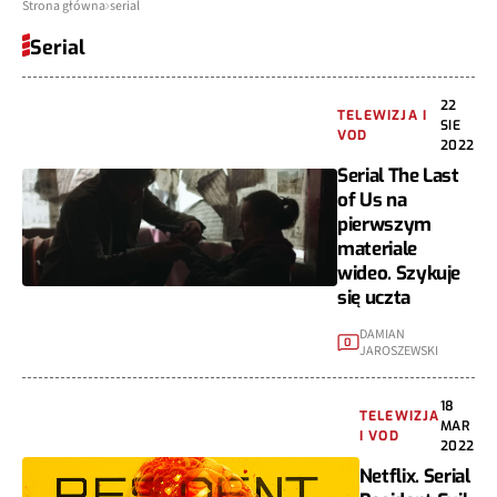
Strona główna
serial
Serial
22
TELEWIZJA I
SIE
VOD
2022
Serial The Last
of Us na
pierwszym
materiale
wideo. Szykuje
się uczta
DAMIAN
0
JAROSZEWSKI
18
TELEWIZJA
MAR
I VOD
2022
Netflix. Serial