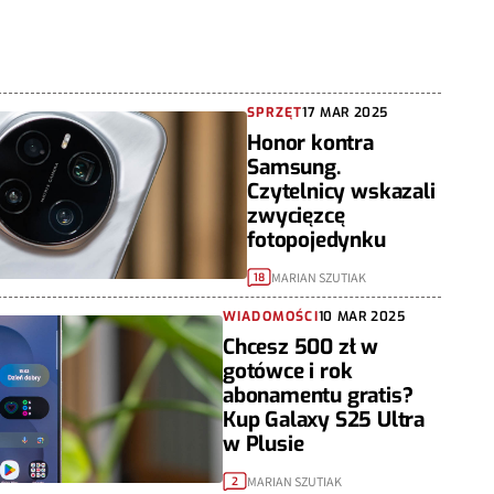
SPRZĘT
17 MAR 2025
Honor kontra
Samsung.
Czytelnicy wskazali
zwycięzcę
fotopojedynku
MARIAN SZUTIAK
18
WIADOMOŚCI
10 MAR 2025
Chcesz 500 zł w
gotówce i rok
abonamentu gratis?
Kup Galaxy S25 Ultra
w Plusie
MARIAN SZUTIAK
2