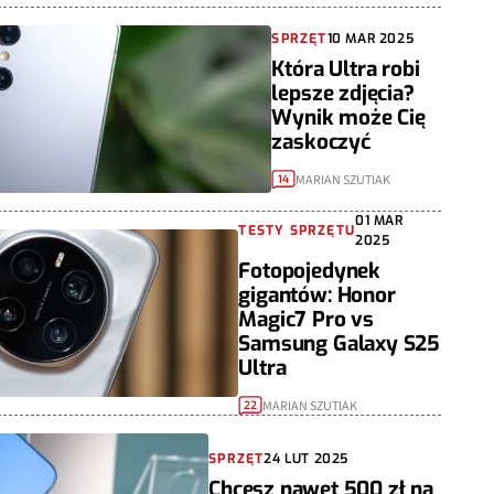
SPRZĘT
10 MAR 2025
Która Ultra robi
lepsze zdjęcia?
Wynik może Cię
zaskoczyć
MARIAN SZUTIAK
14
01 MAR
TESTY SPRZĘTU
2025
Fotopojedynek
gigantów: Honor
Magic7 Pro vs
Samsung Galaxy S25
Ultra
MARIAN SZUTIAK
22
SPRZĘT
24 LUT 2025
Chcesz nawet 500 zł na