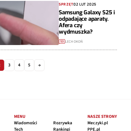
SPRZĘT
02 LUT 2025
Samsung Galaxy S25 i
odpadające aparaty.
Afera czy
wydmuszka?
LECH OKOŃ
53
2
3
4
5
→
MENU
NASZE STRONY
Wiadomości
Rozrywka
Meczyki.pl
Tech
Rankingi
PPE.pl