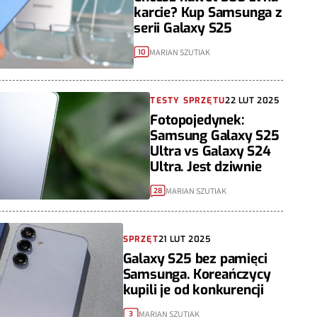
karcie? Kup Samsunga z
serii Galaxy S25
MARIAN SZUTIAK
10
TESTY SPRZĘTU
22 LUT 2025
Fotopojedynek:
Samsung Galaxy S25
Ultra vs Galaxy S24
Ultra. Jest dziwnie
MARIAN SZUTIAK
28
SPRZĘT
21 LUT 2025
Galaxy S25 bez pamięci
Samsunga. Koreańczycy
kupili je od konkurencji
MARIAN SZUTIAK
3