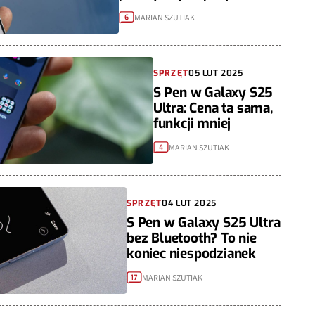
MARIAN SZUTIAK
6
SPRZĘT
05 LUT 2025
S Pen w Galaxy S25
Ultra: Cena ta sama,
funkcji mniej
MARIAN SZUTIAK
4
SPRZĘT
04 LUT 2025
S Pen w Galaxy S25 Ultra
bez Bluetooth? To nie
koniec niespodzianek
MARIAN SZUTIAK
17