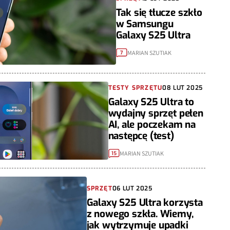
Tak się tłucze szkło
w Samsungu
Galaxy S25 Ultra
MARIAN SZUTIAK
7
TESTY SPRZĘTU
08 LUT 2025
Galaxy S25 Ultra to
wydajny sprzęt pełen
AI, ale poczekam na
następcę (test)
MARIAN SZUTIAK
15
SPRZĘT
06 LUT 2025
Galaxy S25 Ultra korzysta
z nowego szkła. Wiemy,
jak wytrzymuje upadki