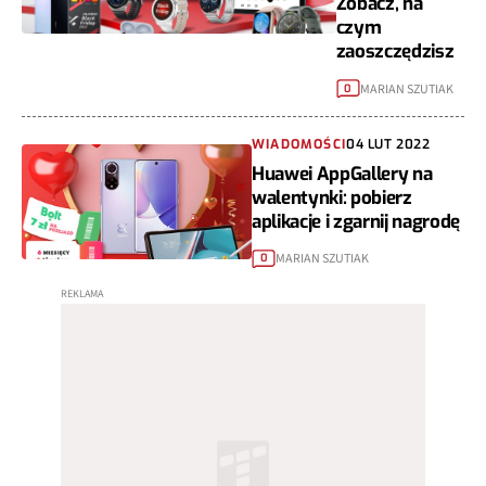
Zobacz, na
czym
zaoszczędzisz
MARIAN SZUTIAK
0
WIADOMOŚCI
04 LUT 2022
Huawei AppGallery na
walentynki: pobierz
aplikacje i zgarnij nagrodę
MARIAN SZUTIAK
0