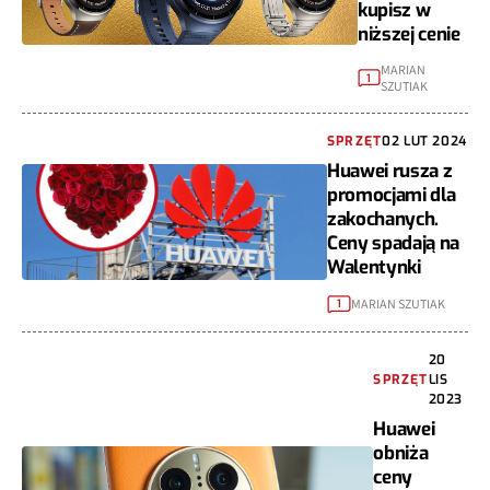
kupisz w
niższej cenie
MARIAN
1
SZUTIAK
SPRZĘT
02 LUT 2024
Huawei rusza z
promocjami dla
zakochanych.
Ceny spadają na
Walentynki
MARIAN SZUTIAK
1
20
SPRZĘT
LIS
2023
Huawei
obniża
ceny