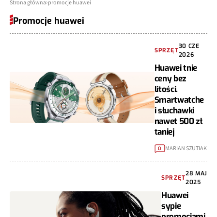
Strona główna
promocje huawei
Promocje huawei
30 CZE
SPRZĘT
2026
Huawei tnie
ceny bez
litości.
Smartwatche
i słuchawki
nawet 500 zł
taniej
MARIAN SZUTIAK
0
28 MAJ
SPRZĘT
2025
Huawei
sypie
promocjami.