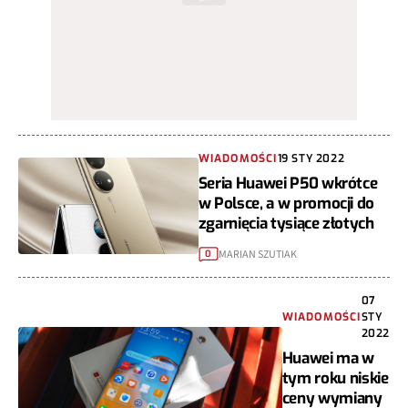
WIADOMOŚCI
19 STY 2022
Seria Huawei P50 wkrótce
w Polsce, a w promocji do
zgarnięcia tysiące złotych
MARIAN SZUTIAK
0
07
WIADOMOŚCI
STY
2022
Huawei ma w
tym roku niskie
ceny wymiany