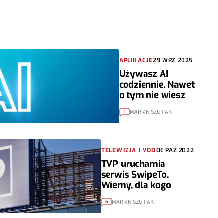
APLIKACJE
29 WRZ 2025
Używasz AI
codziennie. Nawet
o tym nie wiesz
MARIAN SZUTIAK
1
TELEWIZJA I VOD
06 PAŹ 2022
TVP uruchamia
serwis SwipeTo.
Wiemy, dla kogo
MARIAN SZUTIAK
6