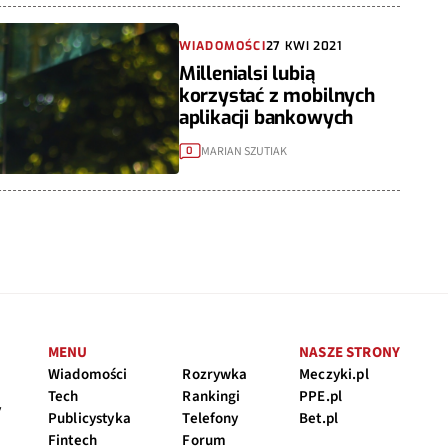
WIADOMOŚCI
27 KWI 2021
Millenialsi lubią
korzystać z mobilnych
aplikacji bankowych
MARIAN SZUTIAK
0
MENU
NASZE STRONY
Wiadomości
Rozrywka
Meczyki.pl
Tech
Rankingi
PPE.pl
y
Publicystyka
Telefony
Bet.pl
Fintech
Forum