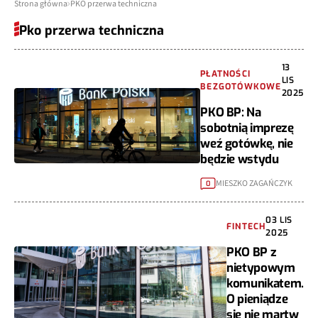
Strona główna
PKO przerwa techniczna
Pko przerwa techniczna
13
PŁATNOŚCI
LIS
BEZGOTÓWKOWE
2025
PKO BP: Na
sobotnią imprezę
weź gotówkę, nie
będzie wstydu
MIESZKO ZAGAŃCZYK
0
03 LIS
FINTECH
2025
PKO BP z
nietypowym
komunikatem.
O pieniądze
się nie martw