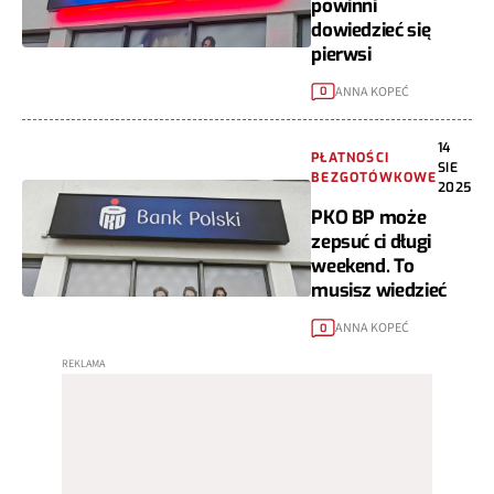
powinni
dowiedzieć się
pierwsi
ANNA KOPEĆ
0
14
PŁATNOŚCI
SIE
BEZGOTÓWKOWE
2025
PKO BP może
zepsuć ci długi
weekend. To
musisz wiedzieć
ANNA KOPEĆ
0