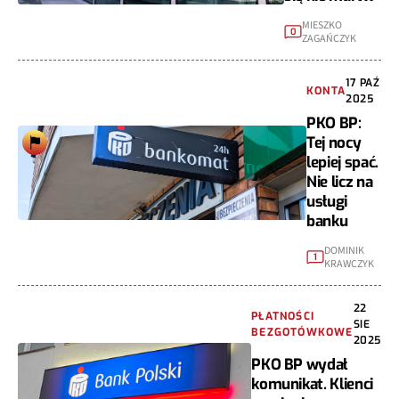
MIESZKO
0
ZAGAŃCZYK
17 PAŹ
KONTA
2025
PKO BP:
Tej nocy
lepiej spać.
Nie licz na
usługi
banku
DOMINIK
1
KRAWCZYK
22
PŁATNOŚCI
SIE
BEZGOTÓWKOWE
2025
PKO BP wydał
komunikat. Klienci