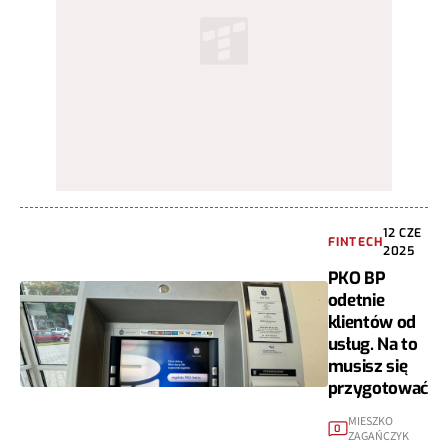
12 CZE
FINTECH
2025
PKO BP
odetnie
klientów od
usług. Na to
musisz się
przygotować
MIESZKO
0
ZAGAŃCZYK