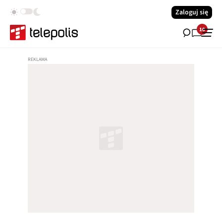
Zaloguj się
10