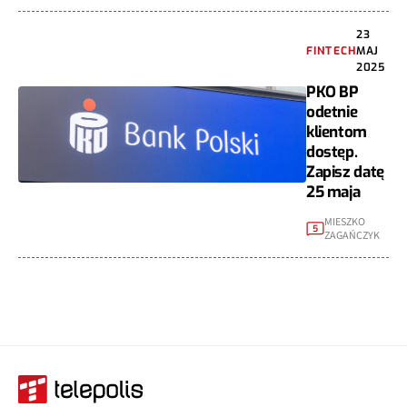
23
FINTECH
MAJ
2025
PKO BP
odetnie
klientom
dostęp.
Zapisz datę
25 maja
MIESZKO
5
ZAGAŃCZYK