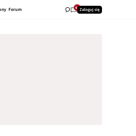
40
ony
Forum
Zaloguj się