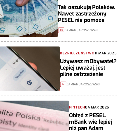
Tak oszukują Polaków.
Nawet zastrzeżony
PESEL nie pomoże
DAMIAN JAROSZEWSKI
18
BEZPIECZEŃSTWO
11 MAR 2025
Używasz mObywatel?
Lepiej uważaj, jest
pilne ostrzeżenie
DAMIAN JAROSZEWSKI
6
FINTECH
04 MAR 2025
Obłęd z PESEL.
mBank wie lepiej
niż pan Adam