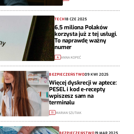
TECH
18 CZE 2025
6,5 miliona Polaków
korzysta już z tej usługi.
To naprawdę ważny
numer
ANNA KOPEĆ
4
BEZPIECZEŃSTWO
09 KWI 2025
Więcej dyskrecji w aptece:
PESEL i kod e-recepty
wpiszesz sam na
terminalu
MARIAN SZUTIAK
11
BEZPIECZEŃSTWO
19 MAR 2025