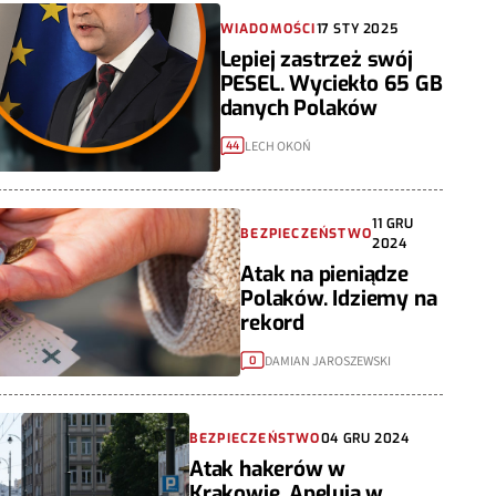
WIADOMOŚCI
17 STY 2025
Lepiej zastrzeż swój
PESEL. Wyciekło 65 GB
danych Polaków
LECH OKOŃ
44
11 GRU
BEZPIECZEŃSTWO
2024
Atak na pieniądze
Polaków. Idziemy na
rekord
DAMIAN JAROSZEWSKI
0
BEZPIECZEŃSTWO
04 GRU 2024
Atak hakerów w
Krakowie. Apelują w