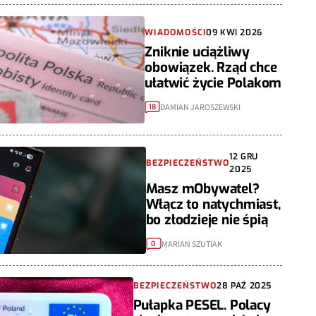
WIADOMOŚCI
09 KWI 2026
Zniknie uciążliwy
obowiązek. Rząd chce
ułatwić życie Polakom
DAMIAN JAROSZEWSKI
18
12 GRU
BEZPIECZEŃSTWO
2025
Masz mObywatel?
Włącz to natychmiast,
bo złodzieje nie śpią
MARIAN SZUTIAK
0
BEZPIECZEŃSTWO
28 PAŹ 2025
Pułapka PESEL. Polacy