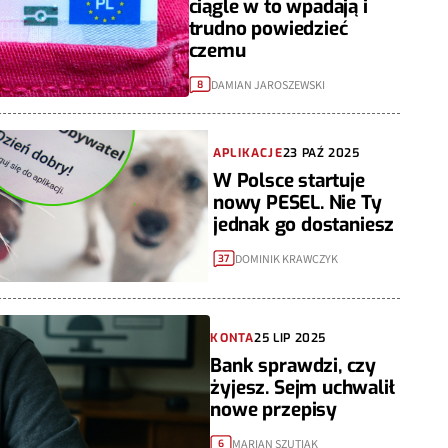
ciągle w to wpadają i
trudno powiedzieć
czemu
DAMIAN JAROSZEWSKI
8
APLIKACJE
23 PAŹ 2025
W Polsce startuje
nowy PESEL. Nie Ty
jednak go dostaniesz
DOMINIK KRAWCZYK
37
KONTA
25 LIP 2025
Bank sprawdzi, czy
żyjesz. Sejm uchwalił
nowe przepisy
MARIAN SZUTIAK
6