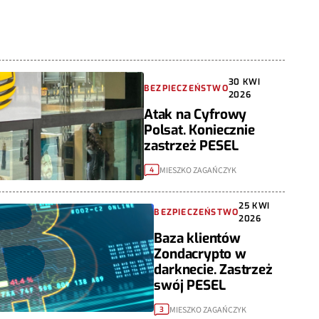
30 KWI
BEZPIECZEŃSTWO
2026
Atak na Cyfrowy
Polsat. Koniecznie
zastrzeż PESEL
MIESZKO ZAGAŃCZYK
4
25 KWI
BEZPIECZEŃSTWO
2026
Baza klientów
Zondacrypto w
darknecie. Zastrzeż
swój PESEL
MIESZKO ZAGAŃCZYK
3