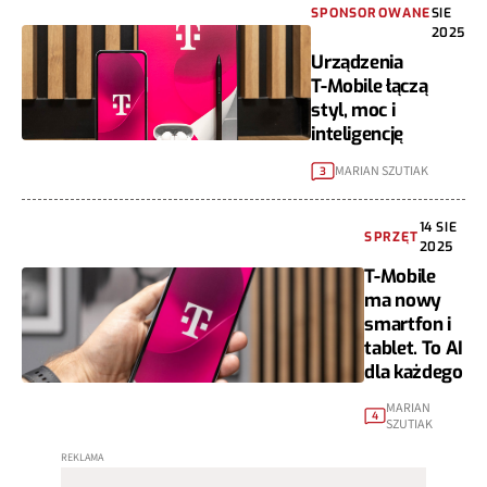
SPONSOROWANE
SIE
2025
Urządzenia
T‑Mobile łączą
styl, moc i
inteligencję
MARIAN SZUTIAK
3
14 SIE
SPRZĘT
2025
T-Mobile
ma nowy
smartfon i
tablet. To AI
dla każdego
MARIAN
4
SZUTIAK