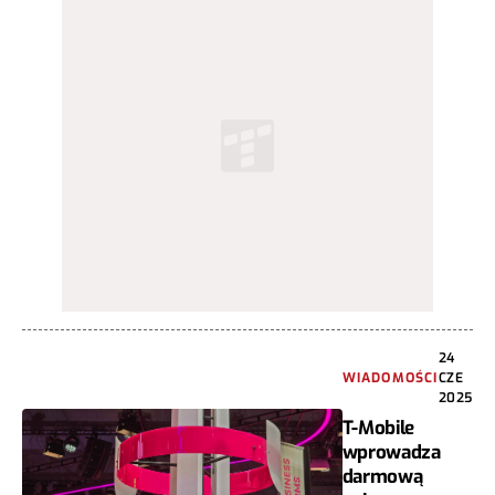
24
WIADOMOŚCI
CZE
2025
T-Mobile
wprowadza
darmową