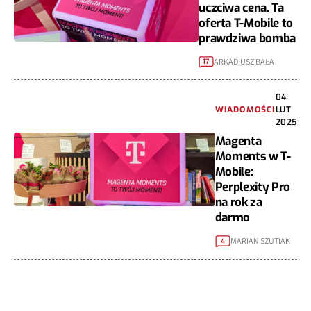
uczciwa cena. Ta
oferta T-Mobile to
prawdziwa bomba
ARKADIUSZ BAŁA
17
04
WIADOMOŚCI
LUT
2025
Magenta
Moments w T-
Mobile:
Perplexity Pro
na rok za
darmo
MARIAN SZUTIAK
4