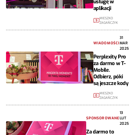
usługę w
aplikacji
MIESZKO
9
ZAGAŃCZYK
31
WIADOMOŚCI
MAR
2025
Perplexity Pro
za darmo w T-
Mobile.
Odbierz, póki
są jeszcze kody
MIESZKO
0
ZAGAŃCZYK
13
SPONSOROWANE
LUT
2025
Za darmo to