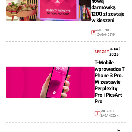
nową
darmówkę.
1200 zł zostaje
w kieszeni
MIESZKO
0
ZAGAŃCZYK
14 PAŹ
SPRZĘT
2025
T-Mobile
wprowadza T
Phone 3 Pro.
W zestawie
Perplexity
Pro i PicsArt
Pro
MIESZKO
1
ZAGAŃCZYK
14