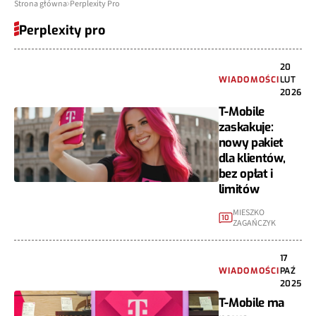
Strona główna
Perplexity Pro
Perplexity pro
20
WIADOMOŚCI
LUT
2026
T-Mobile
zaskakuje:
nowy pakiet
dla klientów,
bez opłat i
limitów
MIESZKO
10
ZAGAŃCZYK
17
WIADOMOŚCI
PAŹ
2025
T-Mobile ma