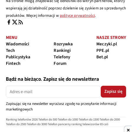
Na stronie mogą znajdować się odnośniki do witryn partnerów, którzy
wspierają jej działalność poprzez dzielenie się zyskiem ze sprzedanych
produktów. Więcej informacji w
polityce prywatności
.
MENU
NASZE STRONY
Wiadomości
Rozrywka
Meczyki.pl
Tech
Rankingi
PPE.pl
Publicystyka
Telefony
Bet.pl
Fintech
Forum
Bądź na bieżąco. Zapisz się do newslettera
Zapisz się
Zapisując się na newsletter wyrażasz zgodę na przesyłanie informacji
marketingowych
Ranking telefonów 2026
Telefon do 500
Telefon do 1000
Telefon do 1500
Telefon do 2000
Telefon do 2500
Telefon do 3000
Telefon pancerny
ranking telewizorów 65 cali