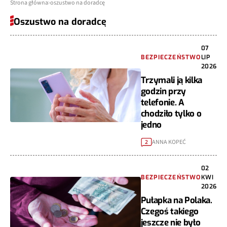
Strona główna
oszustwo na doradcę
Oszustwo na doradcę
07
BEZPIECZEŃSTWO
LIP
2026
Trzymali ją kilka
godzin przy
telefonie. A
chodziło tylko o
jedno
ANNA KOPEĆ
2
02
BEZPIECZEŃSTWO
KWI
2026
Pułapka na Polaka.
Czegoś takiego
jeszcze nie było