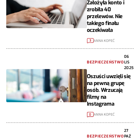
Założyła konto i
zrobiła 40
przelewów. Nie
takiego finału
oczekiwała
ANNA KOPEĆ
3
06
BEZPIECZEŃSTWO
LIS
2025
Oszuści uwzięli się
na pewną grupę
osób. Wrzucają
filmy na
Instagrama
ANNA KOPEĆ
0
27
BEZPIECZEŃSTWO
PAŹ