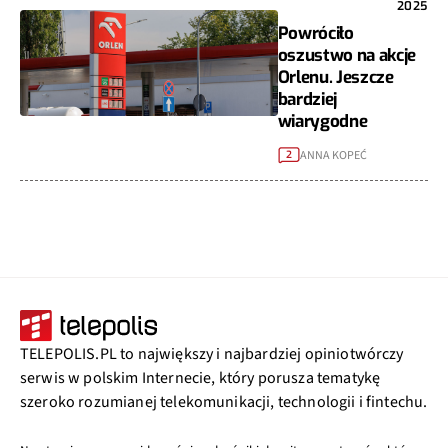
2025
Powróciło
oszustwo na akcje
Orlenu. Jeszcze
bardziej
wiarygodne
ANNA KOPEĆ
2
TELEPOLIS.PL to największy i najbardziej opiniotwórczy
serwis w polskim Internecie, który porusza tematykę
szeroko rozumianej telekomunikacji, technologii i fintechu.