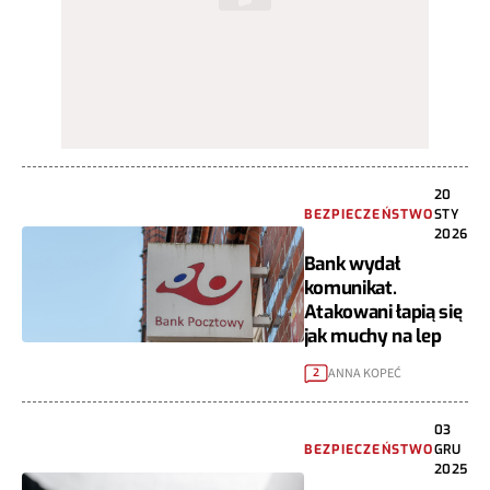
20
BEZPIECZEŃSTWO
STY
2026
Bank wydał
komunikat.
Atakowani łapią się
jak muchy na lep
ANNA KOPEĆ
2
03
BEZPIECZEŃSTWO
GRU
2025