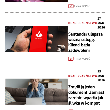
ANNA KOPEĆ
2
27
BEZPIECZEŃSTWO
MAR
2026
Santander ulepsza
ważną usługę.
Klienci będą
zadowoleni
ANNA KOPEĆ
0
23
BEZPIECZEŃSTWO
MAR
2026
Zmylił ją jeden
dokument. Zamiast
zarobić, wpadła jak
śliwka w kompot