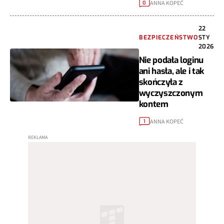
ANNA KOPEĆ
0
22
BEZPIECZEŃSTWO
STY
2026
Nie podała loginu
ani hasła, ale i tak
skończyła z
wyczyszczonym
kontem
ANNA KOPEĆ
1