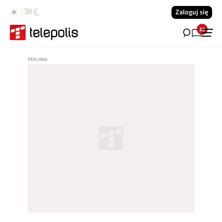
Zaloguj się
23