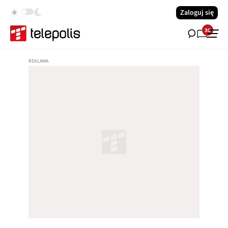
Zaloguj się
30