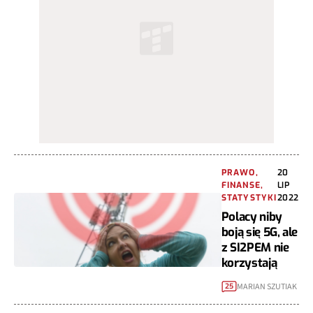
PRAWO,
20
FINANSE,
LIP
STATYSTYKI
2022
Polacy niby
boją się 5G, ale
z SI2PEM nie
korzystają
MARIAN SZUTIAK
25