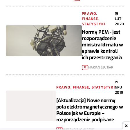
PRAWO,
19
FINANSE,
LUT
STATYSTYKI
2020
Normy PEM - jest
rozporządzenie
ministra klimatu w
sprawie kontroli
ich przestrzegania
MARIAN SZUTIAK
0
19
PRAWO, FINANSE, STATYSTYKI
GRU
2019
[Aktualizacja] Nowe normy
pola elektromagnetycznego w
Polsce jak w Europie –
rozporządzenie podpisane
MIESZKO ZAGAŃCZYK
33