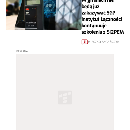
W gminach nie
będą już
zakazywać 5G?
Instytut Łączności
kontynuuje
szkolenia z SI2PEM
MIESZKO ZAGAŃCZYK
5