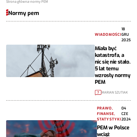
Strona główna
normy PEM
Normy pem
18
WIADOMOŚCI
GRU
2025
Miała być
katastrofa, a
nic się nie stało.
5 lat temu
wzrosły normy
PEM
MARIAN SZUTIAK
7
PRAWO,
04
FINANSE,
CZE
STATYSTYKI
2024
PEM w Polsce
wciąż