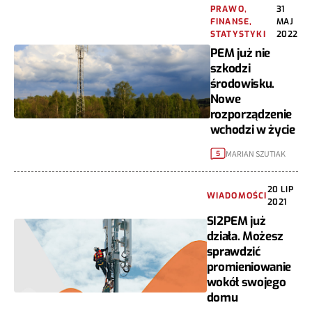
PRAWO,
31
FINANSE,
MAJ
STATYSTYKI
2022
PEM już nie
szkodzi
środowisku.
Nowe
rozporządzenie
wchodzi w życie
MARIAN SZUTIAK
5
20 LIP
WIADOMOŚCI
2021
SI2PEM już
działa. Możesz
sprawdzić
promieniowanie
wokół swojego
domu