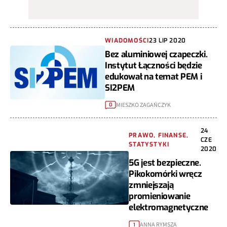
WIADOMOŚCI
23 LIP 2020
Bez aluminiowej czapeczki.
Instytut Łączności będzie
edukował na temat PEM i
SI2PEM
MIESZKO ZAGAŃCZYK
0
24
PRAWO, FINANSE,
CZE
STATYSTYKI
2020
5G jest bezpieczne.
Pikokomórki wręcz
zmniejszają
promieniowanie
elektromagnetyczne
ANNA RYMSZA
1