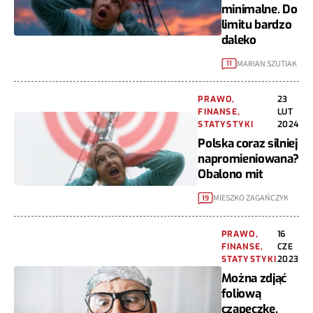
minimalne. Do
limitu bardzo
daleko
MARIAN SZUTIAK
11
PRAWO,
23
FINANSE,
LUT
STATYSTYKI
2024
Polska coraz silniej
napromieniowana?
Obalono mit
MIESZKO ZAGAŃCZYK
19
PRAWO,
16
FINANSE,
CZE
STATYSTYKI
2023
Można zdjąć
foliową
czapeczkę.