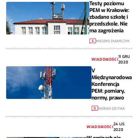
Testy poziomu
PEM w Krakowie:
zbadano szkołę i
przedszkole. Nie
ma zagrożenia
MIESZKO ZAGAŃCZYK
6
11 GRU
WIADOMOŚCI
2020
V
Międzynarodowa
Konferencja
PEM: pomiary,
normy, prawo
MARIAN SZUTIAK
0
24 LIS
WIADOMOŚCI
2020