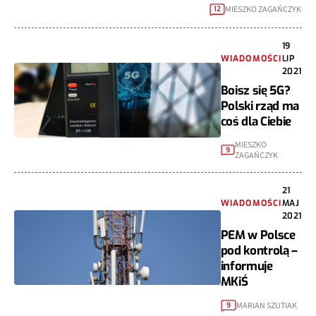
MIESZKO ZAGAŃCZYK
12
19
WIADOMOŚCI
LIP
2021
Boisz się 5G?
Polski rząd ma
coś dla Ciebie
MIESZKO
9
ZAGAŃCZYK
21
WIADOMOŚCI
MAJ
2021
PEM w Polsce
pod kontrolą –
informuje
MKiŚ
MARIAN SZUTIAK
9