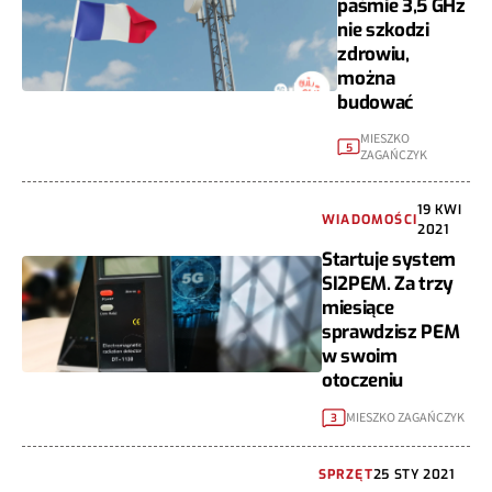
paśmie 3,5 GHz
nie szkodzi
zdrowiu,
można
budować
MIESZKO
5
ZAGAŃCZYK
19 KWI
WIADOMOŚCI
2021
Startuje system
SI2PEM. Za trzy
miesiące
sprawdzisz PEM
w swoim
otoczeniu
MIESZKO ZAGAŃCZYK
3
SPRZĘT
25 STY 2021