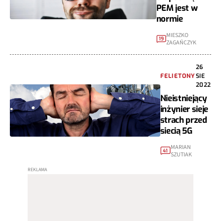
PEM jest w
normie
MIESZKO
19
ZAGAŃCZYK
26
FELIETONY
SIE
2022
Nieistniejący
inżynier sieje
strach przed
siecią 5G
MARIAN
41
SZUTIAK