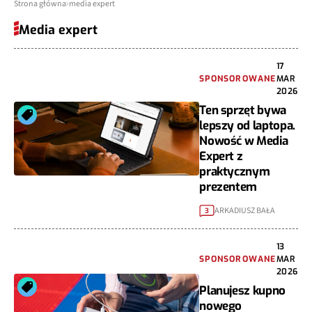
Strona główna
media expert
Media expert
17
SPONSOROWANE
MAR
2026
Ten sprzęt bywa
lepszy od laptopa.
Nowość w Media
Expert z
praktycznym
prezentem
ARKADIUSZ BAŁA
3
13
SPONSOROWANE
MAR
2026
Planujesz kupno
nowego