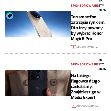
22
SPONSOROWANE
STY
2026
Ten smartfon
zatrzęsie rynkiem.
Oto trzy powody,
by wybrać Honor
Magic8 Pro
ARKADIUSZ BAŁA
4
20
SPONSOROWANE
STY
2026
Na takiego
flagowca długo
czekaliśmy.
Znajdziesz go w
Media Expert
ARKADIUSZ BAŁA
4