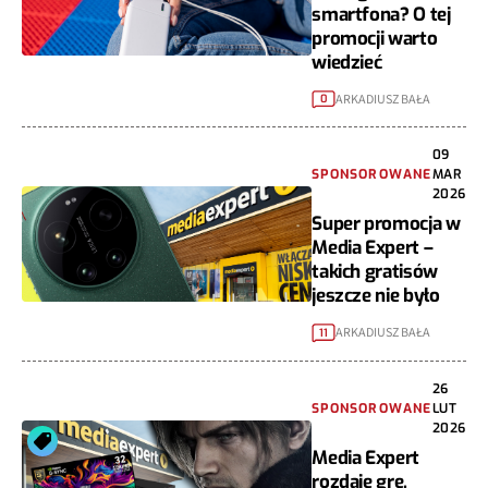
smartfona? O tej
promocji warto
wiedzieć
ARKADIUSZ BAŁA
0
09
SPONSOROWANE
MAR
2026
Super promocja w
Media Expert –
takich gratisów
jeszcze nie było
ARKADIUSZ BAŁA
11
26
SPONSOROWANE
LUT
2026
Media Expert
rozdaje grę.