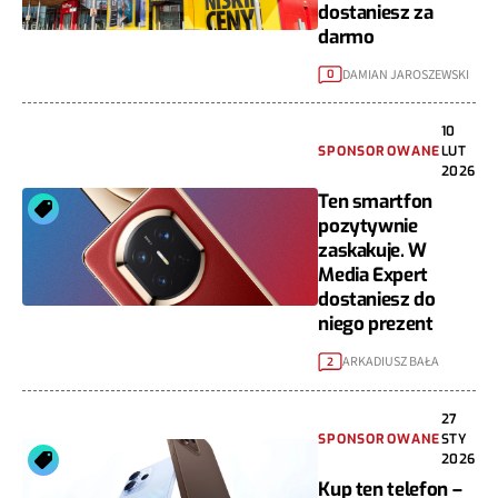
dostaniesz za
darmo
DAMIAN JAROSZEWSKI
0
10
SPONSOROWANE
LUT
2026
Ten smartfon
pozytywnie
zaskakuje. W
Media Expert
dostaniesz do
niego prezent
ARKADIUSZ BAŁA
2
27
SPONSOROWANE
STY
2026
Kup ten telefon –