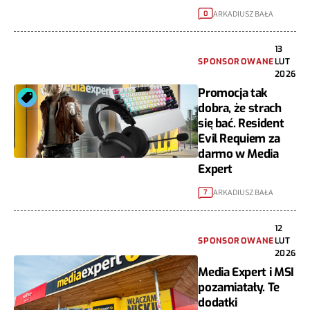
ARKADIUSZ BAŁA
0
13
SPONSOROWANE
LUT
2026
Promocja tak
dobra, że strach
się bać. Resident
Evil Requiem za
darmo w Media
Expert
ARKADIUSZ BAŁA
7
12
SPONSOROWANE
LUT
2026
Media Expert i MSI
pozamiatały. Te
dodatki