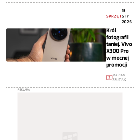
13
SPRZĘT
STY
2026
Król
fotografii
taniej. Vivo
X300 Pro
w mocnej
promocji
MARIAN
3
SZUTIAK