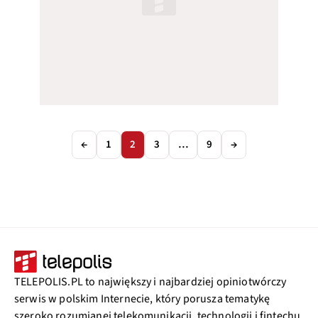
←
1
2
3
…
9
→
TELEPOLIS.PL to największy i najbardziej opiniotwórczy
serwis w polskim Internecie, który porusza tematykę
szeroko rozumianej telekomunikacji, technologii i fintechu.