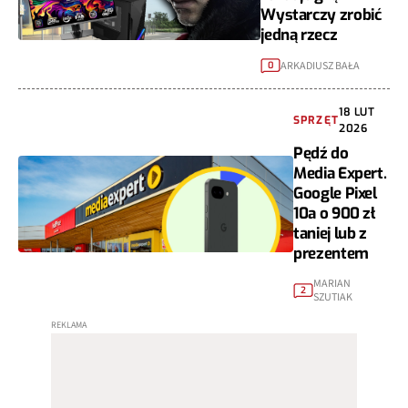
Wystarczy zrobić
jedną rzecz
ARKADIUSZ BAŁA
0
18 LUT
SPRZĘT
2026
Pędź do
Media Expert.
Google Pixel
10a o 900 zł
taniej lub z
prezentem
MARIAN
2
SZUTIAK