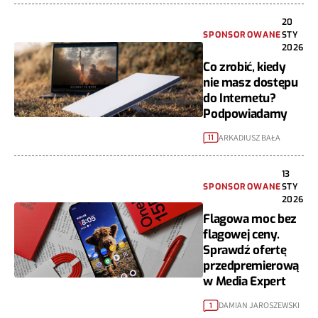
20
SPONSOROWANE
STY
2026
Co zrobić, kiedy
nie masz dostępu
do Internetu?
Podpowiadamy
ARKADIUSZ BAŁA
11
13
SPONSOROWANE
STY
2026
Flagowa moc bez
flagowej ceny.
Sprawdź ofertę
przedpremierową
w Media Expert
DAMIAN JAROSZEWSKI
1