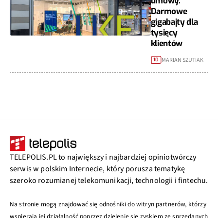
umowy.
Darmowe
gigabajty dla
tysięcy
klientów
MARIAN SZUTIAK
10
TELEPOLIS.PL to największy i najbardziej opiniotwórczy
serwis w polskim Internecie, który porusza tematykę
szeroko rozumianej telekomunikacji, technologii i fintechu.
Na stronie mogą znajdować się odnośniki do witryn partnerów, którzy
wspierają jej działalność poprzez dzielenie się zyskiem ze sprzedanych