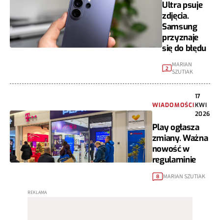
Ultra psuje
zdjęcia.
Samsung
przyznaje
się do błędu
MARIAN
2
SZUTIAK
17
WIADOMOŚCI
KWI
2026
Play ogłasza
zmiany. Ważna
nowość w
regulaminie
MARIAN SZUTIAK
8