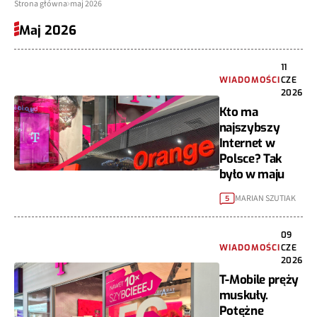
Strona główna
maj 2026
Maj 2026
11
WIADOMOŚCI
CZE
2026
Kto ma
najszybszy
Internet w
Polsce? Tak
było w maju
MARIAN SZUTIAK
5
09
WIADOMOŚCI
CZE
2026
T-Mobile pręży
muskuły.
Potężne