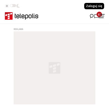
Zaloguj się
12