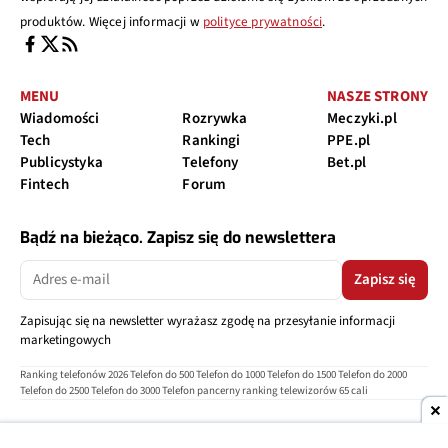
produktów. Więcej informacji w
polityce prywatności
.
MENU
NASZE STRONY
Wiadomości
Rozrywka
Meczyki.pl
Tech
Rankingi
PPE.pl
Publicystyka
Telefony
Bet.pl
Fintech
Forum
Bądź na bieżąco. Zapisz się do newslettera
Zapisz się
Zapisując się na newsletter wyrażasz zgodę na przesyłanie informacji
marketingowych
Ranking telefonów 2026
Telefon do 500
Telefon do 1000
Telefon do 1500
Telefon do 2000
Telefon do 2500
Telefon do 3000
Telefon pancerny
ranking telewizorów 65 cali
O nas
Reklama
Regulamin
Polityka prywatności
Kontakt