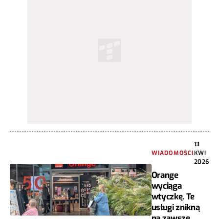
13
WIADOMOŚCI
KWI
2026
Orange
wyciąga
wtyczkę. Te
usługi znikną
na zawsze