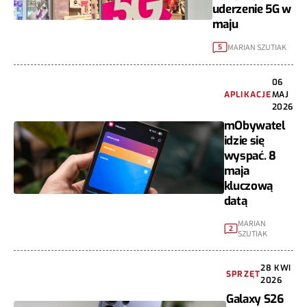
uderzenie 5G w
maju
MARIAN SZUTIAK
5
06
APLIKACJE
MAJ
2026
mObywatel
idzie się
wyspać. 8
maja
kluczową
datą
MARIAN
2
SZUTIAK
28 KWI
SPRZĘT
2026
Galaxy S26