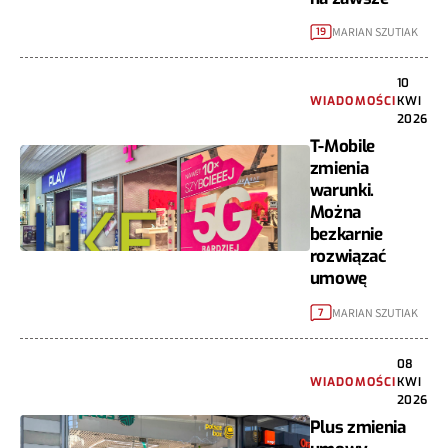
MARIAN SZUTIAK
19
10
WIADOMOŚCI
KWI
2026
T-Mobile
zmienia
warunki.
Można
bezkarnie
rozwiązać
umowę
MARIAN SZUTIAK
7
08
WIADOMOŚCI
KWI
2026
Plus zmienia