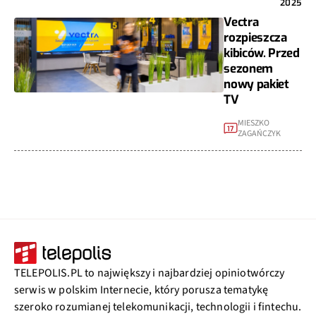
2025
Vectra
rozpieszcza
kibiców. Przed
sezonem
nowy pakiet
TV
MIESZKO
17
ZAGAŃCZYK
TELEPOLIS.PL to największy i najbardziej opiniotwórczy
serwis w polskim Internecie, który porusza tematykę
szeroko rozumianej telekomunikacji, technologii i fintechu.