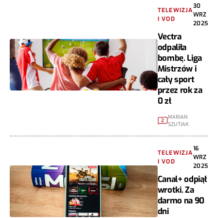
30
TELEWIZJA
WRZ
I VOD
2025
Vectra
odpaliła
bombę. Liga
Mistrzów i
cały sport
przez rok za
0 zł
MARIAN
2
SZUTIAK
16
TELEWIZJA
WRZ
I VOD
2025
Canal+ odpiął
wrotki. Za
darmo na 90
dni