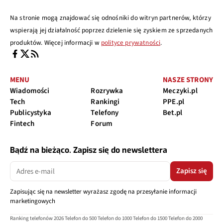
Na stronie mogą znajdować się odnośniki do witryn partnerów, którzy
wspierają jej działalność poprzez dzielenie się zyskiem ze sprzedanych
produktów. Więcej informacji w
polityce prywatności
.
MENU
NASZE STRONY
Wiadomości
Rozrywka
Meczyki.pl
Tech
Rankingi
PPE.pl
Publicystyka
Telefony
Bet.pl
Fintech
Forum
Bądź na bieżąco. Zapisz się do newslettera
Zapisz się
Zapisując się na newsletter wyrażasz zgodę na przesyłanie informacji
marketingowych
Ranking telefonów 2026
Telefon do 500
Telefon do 1000
Telefon do 1500
Telefon do 2000