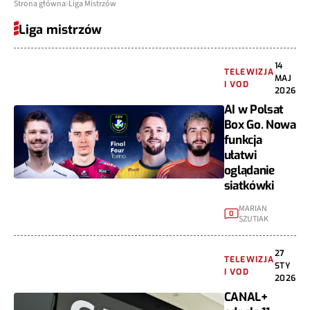
Strona główna
Liga Mistrzów
Liga mistrzów
14
TELEWIZJA
MAJ
I VOD
2026
AI w Polsat
Box Go. Nowa
funkcja
ułatwi
oglądanie
siatkówki
MARIAN
0
SZUTIAK
27
TELEWIZJA
STY
I VOD
2026
CANAL+