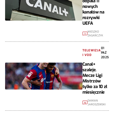
odpala 11
nowych
kanałów na
rozrywki
UEFA
MIESZKO
1
ZAGAŃCZYK
01
TELEWIZJA
PAŹ
I VOD
2025
Canal+
szaleje.
Mecze Ligi
Mistrzów
tylko za 10 zł
miesięcznie
DAMIAN
4
JAROSZEWSKI