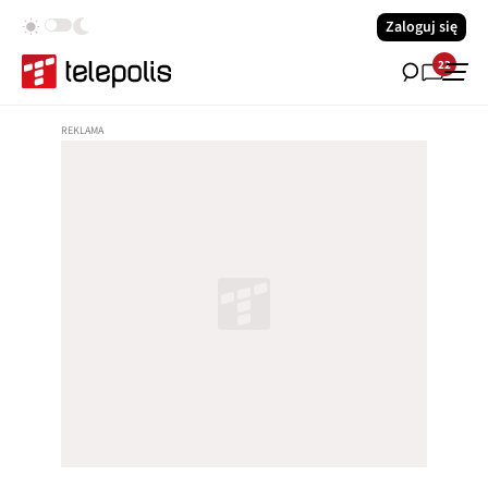
Zaloguj się
22