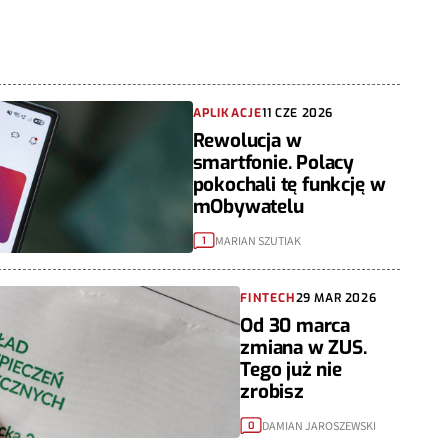
APLIKACJE
11 CZE 2026
Rewolucja w
smartfonie. Polacy
pokochali tę funkcję w
mObywatelu
MARIAN SZUTIAK
1
FINTECH
29 MAR 2026
Od 30 marca
zmiana w ZUS.
Tego już nie
zrobisz
DAMIAN JAROSZEWSKI
0