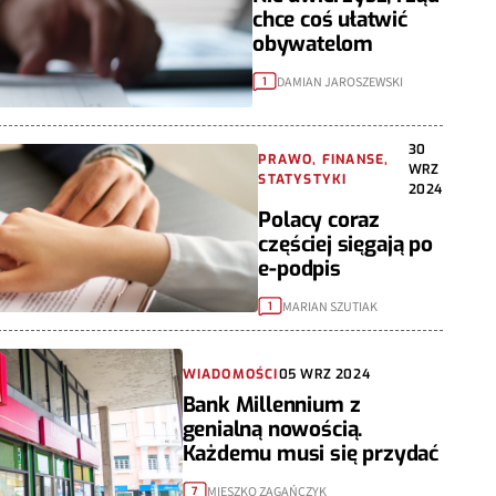
chce coś ułatwić
obywatelom
DAMIAN JAROSZEWSKI
1
30
PRAWO, FINANSE,
WRZ
STATYSTYKI
2024
Polacy coraz
częściej sięgają po
e-podpis
MARIAN SZUTIAK
1
WIADOMOŚCI
05 WRZ 2024
Bank Millennium z
genialną nowością.
Każdemu musi się przydać
MIESZKO ZAGAŃCZYK
7