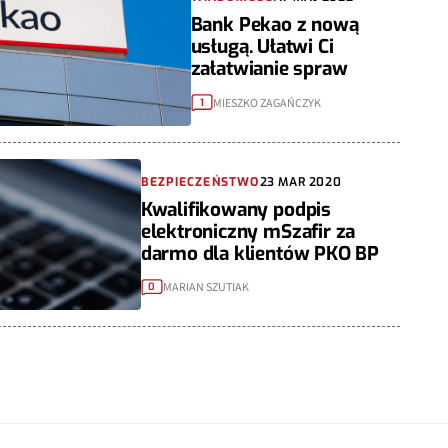
Bank Pekao z nową
usługą. Ułatwi Ci
załatwianie spraw
MIESZKO ZAGAŃCZYK
1
BEZPIECZEŃSTWO
23 MAR 2020
Kwalifikowany podpis
elektroniczny mSzafir za
darmo dla klientów PKO BP
MARIAN SZUTIAK
0