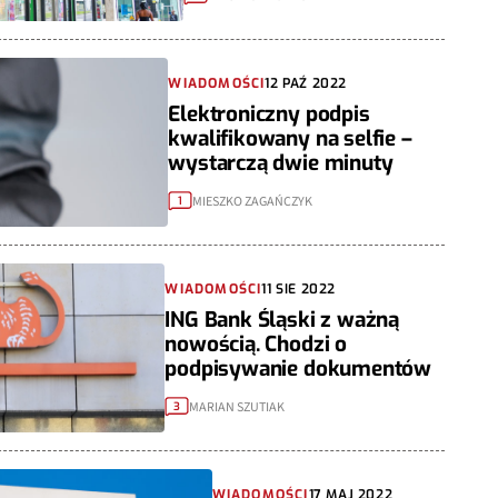
WIADOMOŚCI
12 PAŹ 2022
Elektroniczny podpis
kwalifikowany na selfie –
wystarczą dwie minuty
MIESZKO ZAGAŃCZYK
1
WIADOMOŚCI
11 SIE 2022
ING Bank Śląski z ważną
nowością. Chodzi o
podpisywanie dokumentów
MARIAN SZUTIAK
3
WIADOMOŚCI
17 MAJ 2022