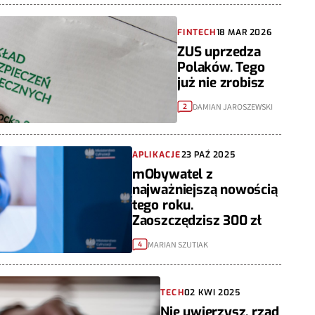
FINTECH
18 MAR 2026
ZUS uprzedza
Polaków. Tego
już nie zrobisz
DAMIAN JAROSZEWSKI
2
APLIKACJE
23 PAŹ 2025
mObywatel z
najważniejszą nowością
tego roku.
Zaoszczędzisz 300 zł
MARIAN SZUTIAK
4
TECH
02 KWI 2025
Nie uwierzysz, rząd