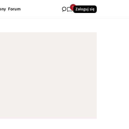
7
ony
Forum
Zaloguj się