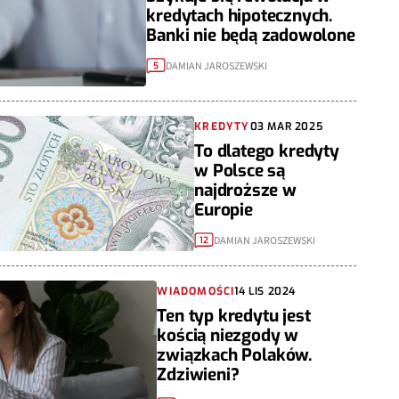
kredytach hipotecznych.
Banki nie będą zadowolone
DAMIAN JAROSZEWSKI
5
KREDYTY
03 MAR 2025
To dlatego kredyty
w Polsce są
najdroższe w
Europie
DAMIAN JAROSZEWSKI
12
WIADOMOŚCI
14 LIS 2024
Ten typ kredytu jest
kością niezgody w
związkach Polaków.
Zdziwieni?