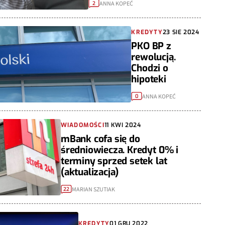
ANNA KOPEĆ
2
KREDYTY
23 SIE 2024
PKO BP z
rewolucją.
Chodzi o
hipoteki
ANNA KOPEĆ
0
WIADOMOŚCI
11 KWI 2024
mBank cofa się do
średniowiecza. Kredyt 0% i
terminy sprzed setek lat
(aktualizacja)
MARIAN SZUTIAK
22
KREDYTY
01 GRU 2022