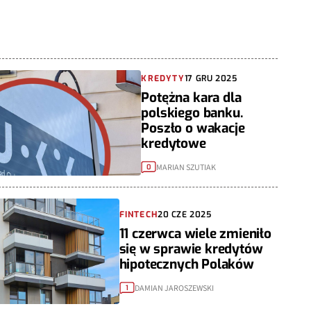
KREDYTY
17 GRU 2025
Potężna kara dla
polskiego banku.
Poszło o wakacje
kredytowe
MARIAN SZUTIAK
0
FINTECH
20 CZE 2025
11 czerwca wiele zmieniło
się w sprawie kredytów
hipotecznych Polaków
DAMIAN JAROSZEWSKI
1