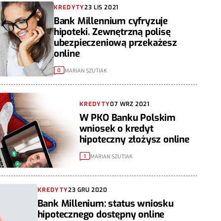
KREDYTY
23 LIS 2021
Bank Millennium cyfryzuje
hipoteki. Zewnętrzną polisę
ubezpieczeniową przekażesz
online
MARIAN SZUTIAK
0
KREDYTY
07 WRZ 2021
W PKO Banku Polskim
wniosek o kredyt
hipoteczny złożysz online
MARIAN SZUTIAK
1
KREDYTY
23 GRU 2020
Bank Millenium: status wniosku
hipotecznego dostępny online