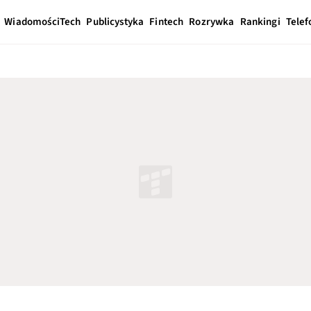
Wiadomości
Tech
Publicystyka
Fintech
Rozrywka
Rankingi
Telef