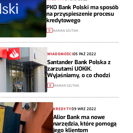
PKO Bank Polski ma sposób
na przyspieszenie procesu
kredytowego
MARIAN SZUTIAK
0
WIADOMOŚCI
05 PAŹ 2022
Santander Bank Polska z
zarzutami UOKiK.
Wyjaśniamy, o co chodzi
MARIAN SZUTIAK
0
KREDYTY
09 WRZ 2022
Alior Bank ma nowe
narzędzia, które pomogą
jego klientom