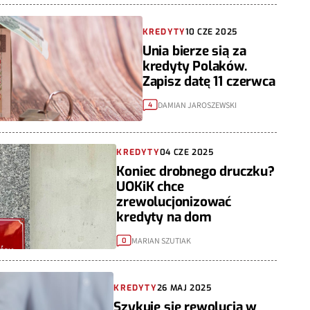
KREDYTY
10 CZE 2025
Unia bierze sią za
kredyty Polaków.
Zapisz datę 11 czerwca
DAMIAN JAROSZEWSKI
4
KREDYTY
04 CZE 2025
Koniec drobnego druczku?
UOKiK chce
zrewolucjonizować
kredyty na dom
MARIAN SZUTIAK
0
KREDYTY
26 MAJ 2025
Szykuje się rewolucja w