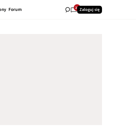
25
ony
Forum
Zaloguj się