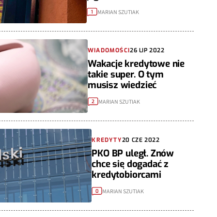
MARIAN SZUTIAK
1
WIADOMOŚCI
26 LIP 2022
Wakacje kredytowe nie
takie super. O tym
musisz wiedzieć
MARIAN SZUTIAK
2
KREDYTY
20 CZE 2022
PKO BP uległ. Znów
chce się dogadać z
kredytobiorcami
MARIAN SZUTIAK
0