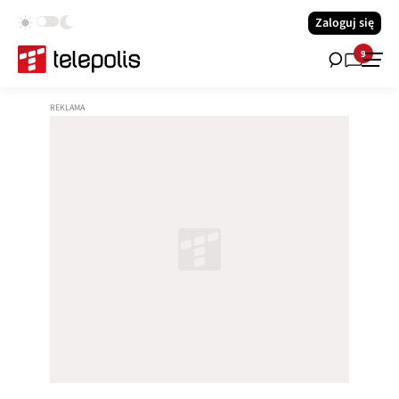
Zaloguj się
9