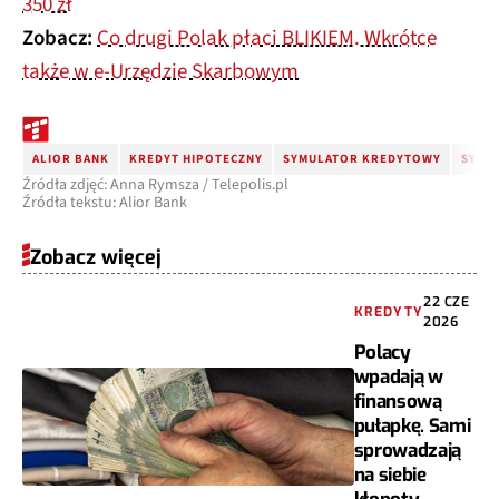
350 zł
Zobacz:
Co drugi Polak płaci BLIKIEM. Wkrótce
także w e-Urzędzie Skarbowym
ALIOR BANK
KREDYT HIPOTECZNY
SYMULATOR KREDYTOWY
SYMU
Źródła zdjęć: Anna Rymsza / Telepolis.pl
Źródła tekstu: Alior Bank
Zobacz więcej
22 CZE
KREDYTY
2026
Polacy
wpadają w
finansową
pułapkę. Sami
sprowadzają
na siebie
kłopoty