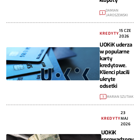
DAMIAN
1
JAROSZEWSKI
15 CZE
KREDYTY
2026
UOKiK uderza
w popularne
karty
kredytowe.
Klienci płacili
ukryte
odsetki
MARIAN SZUTIAK
1
23
KREDYTY
MAJ
2026
UOKiK
sprowadzony