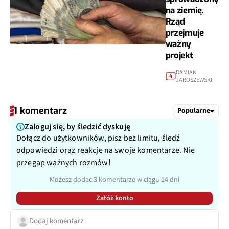
na ziemię.
Rząd
przejmuje
ważny
projekt
DAMIAN
4
JAROSZEWSKI
1 komentarz
Popularne
Zaloguj się, by śledzić dyskuję
Dołącz do użytkowników, pisz bez limitu, śledź
odpowiedzi oraz reakcje na swoje komentarze. Nie
przegap ważnych rozmów!
Możesz dodać 3 komentarze w ciągu 14 dni
Załóż konto
Dodaj komentarz