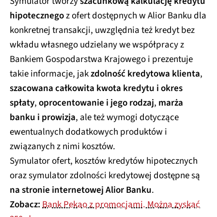
Symulator tworzy
szacunkową kalkulację kredytu
hipotecznego
z ofert dostępnych w Alior Banku dla
konkretnej transakcji, uwzględnia też kredyt bez
wkładu własnego udzielany we współpracy z
Bankiem Gospodarstwa Krajowego i prezentuje
takie informacje, jak
zdolność kredytowa klienta
,
szacowana całkowita kwota kredytu i okres
spłaty
,
oprocentowanie i jego rodzaj
,
marża
banku i prowizja
, ale też wymogi dotyczące
ewentualnych dodatkowych produktów i
związanych z nimi kosztów.
Symulator ofert, kosztów kredytów hipotecznych
oraz symulator zdolności kredytowej dostępne są
na stronie internetowej Alior Banku
.
Zobacz:
Bank Pekao z promocjami. Można zyskać