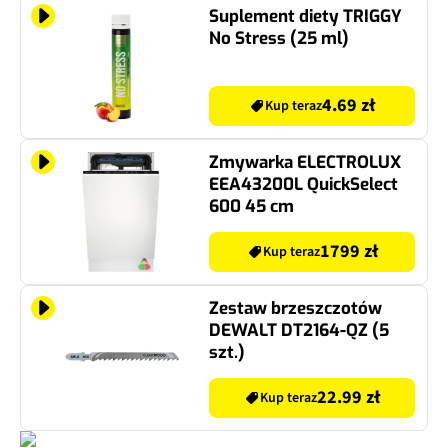
Suplement diety TRIGGY
No Stress (25 ml)
4.69 zł
Kup teraz
Zmywarka ELECTROLUX
EEA43200L QuickSelect
600 45 cm
1799 zł
Kup teraz
Zestaw brzeszczotów
DEWALT DT2164-QZ (5
szt.)
22.99 zł
Kup teraz