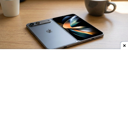
Dodaj do ulubionych źródeł w Google
Już wcześniej pojawiały się plotki, według których
Apple zamierza trzymać się prostych, żeby nie
powiedzieć wręcz nudnych kolorów w przypadku
składanego iPhone'a Ultra. Firmie z Cupertino
zależy na profesjonalnym wyglądzie nowych
smartfonów. Nowe zdjęcia pokazują, na co