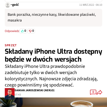
~gość
11 WRZ 2022 · 08:10
Bank porażka, nieczynne kasy, likwidowane placówki,
masakra
0
0
Odpowiedz
SPRZĘT
Składany iPhone Ultra dostępny
będzie w dwóch wersjach
Składany iPhone Ultra prawdopodobnie
zadebiutuje tylko w dwóch wersjach
kolorystycznych. Najnowsze zdjęcia zdradzają,
czego powinniśmy się spodziewać.
DAMIAN JAROSZEWSKI (NER1O)
0
07:43