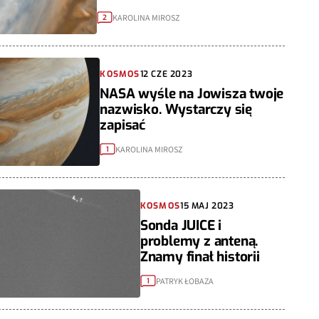
KAROLINA MIROSZ
2
KOSMOS
12 CZE 2023
NASA wyśle na Jowisza twoje
nazwisko. Wystarczy się
zapisać
KAROLINA MIROSZ
1
KOSMOS
15 MAJ 2023
Sonda JUICE i
problemy z anteną.
Znamy finał historii
PATRYK ŁOBAZA
1