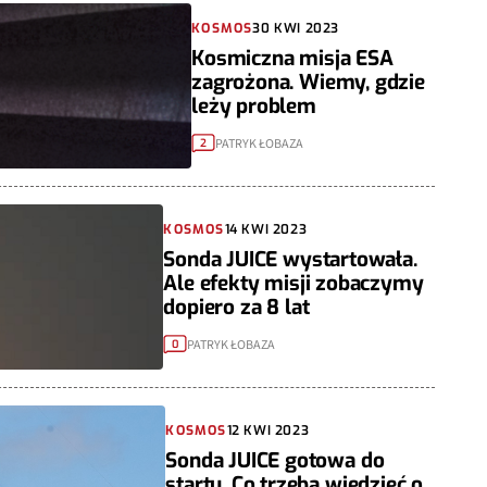
KOSMOS
30 KWI 2023
Kosmiczna misja ESA
zagrożona. Wiemy, gdzie
leży problem
PATRYK ŁOBAZA
2
KOSMOS
14 KWI 2023
Sonda JUICE wystartowała.
Ale efekty misji zobaczymy
dopiero za 8 lat
PATRYK ŁOBAZA
0
KOSMOS
12 KWI 2023
Sonda JUICE gotowa do
startu. Co trzeba wiedzieć o