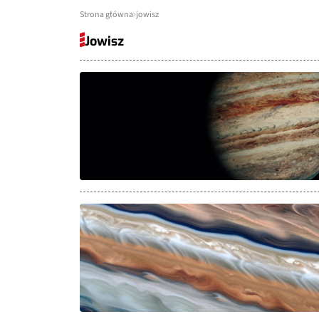
Strona główna
jowisz
Jowisz