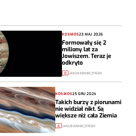
KOSMOS
23 MAJ 2026
Formowały się 2
miliony lat za
Jowiszem. Teraz je
odkryto
JAKUB KRAWCZYŃSKI
0
KOSMOS
25 GRU 2024
Takich burzy z piorunami
nie widział nikt. Są
większe niż cała Ziemia
JAKUB KRAWCZYŃSKI
6