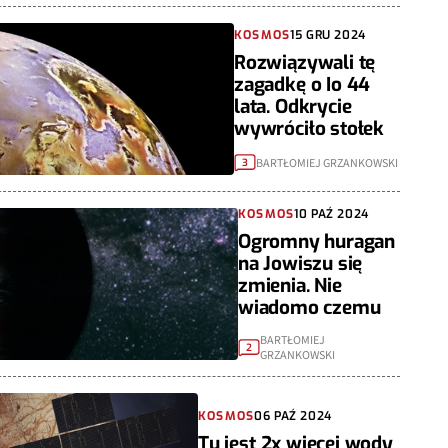
KOSMOS
15 GRU 2024
Rozwiązywali tę
zagadkę o Io 44
lata. Odkrycie
wywróciło stołek
BARTŁOMIEJ GRZANKOWSKI
3
KOSMOS
10 PAŹ 2024
Ogromny huragan
na Jowiszu się
zmienia. Nie
wiadomo czemu
BARTŁOMIEJ
2
GRZANKOWSKI
KOSMOS
06 PAŹ 2024
Tu jest 2x więcej wody