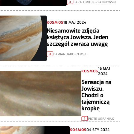
BARTŁOMIEJ GRZANKOWSKI
0
KOSMOS
18 MAJ 2024
Niesamowite zdjęcia
księżyca Jowisza. Jeden
szczegół zwraca uwagę
DAMIAN JAROSZEWSKI
0
16 MAJ
KOSMOS
2024
Sensacja na
Jowiszu.
Chodzi o
tajemniczą
kropkę
PIOTR URBANIAK
1
KOSMOS
04 STY 2024