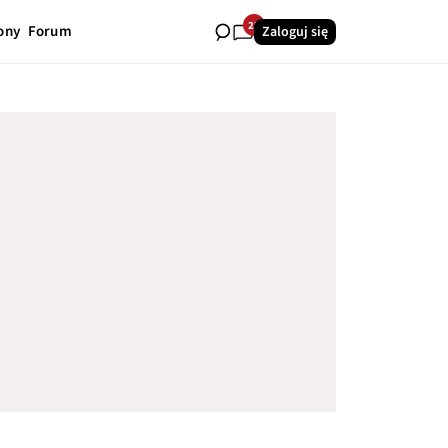
27
ony
Forum
Zaloguj się