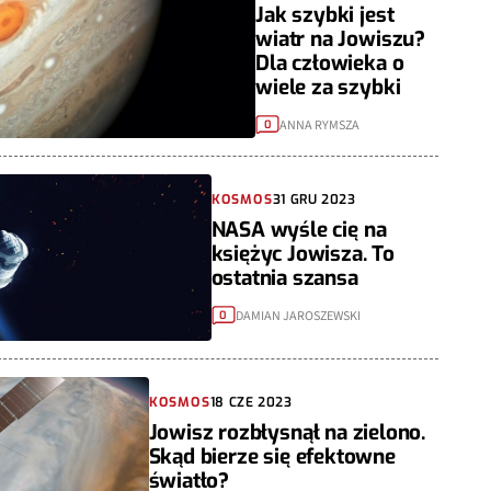
Jak szybki jest
wiatr na Jowiszu?
Dla człowieka o
wiele za szybki
ANNA RYMSZA
0
KOSMOS
31 GRU 2023
NASA wyśle cię na
księżyc Jowisza. To
ostatnia szansa
DAMIAN JAROSZEWSKI
0
KOSMOS
18 CZE 2023
Jowisz rozbłysnął na zielono.
Skąd bierze się efektowne
światło?