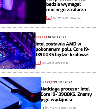
będzie wymagał
mocnego zasilacza
PRZEMYSŁAW BANASIAK
2
SPRZĘT
18 GRU 2022
Intel zostawia AMD w
pokonanym polu. Core i9-
13900KS będzie królował
DAMIAN JAROSZEWSKI
1
SPRZĘT
09 GRU 2022
Nadciąga procesor Intel
Core i9-13900KS. Znamy
jego wydajność
PRZEMYSŁAW BANASIAK
1