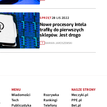
SPRZĘT
28 LIS 2022
Nowe procesory Intela
trafiły do pierwszych
sklepów. Jest drogo
DAMIAN JAROSZEWSKI
1
MENU
NASZE STRONY
Wiadomości
Rozrywka
Meczyki.pl
Tech
Rankingi
PPE.pl
y
Publicystyka
Telefony
Bet.pl