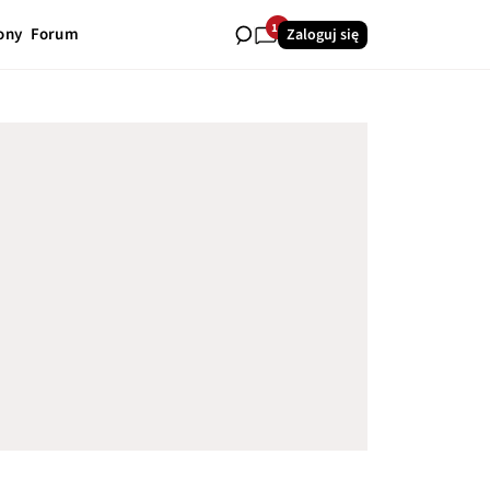
14
ony
Forum
Zaloguj się