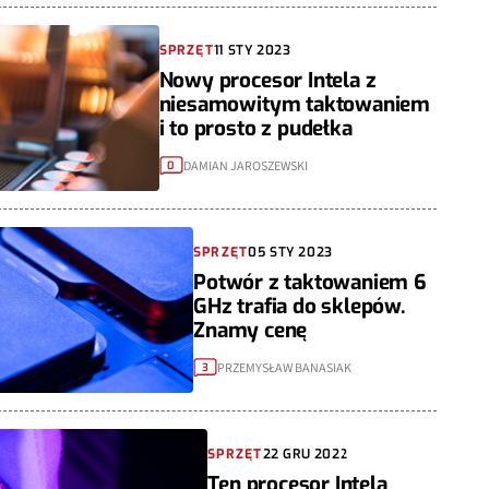
SPRZĘT
11 STY 2023
Nowy procesor Intela z
niesamowitym taktowaniem
i to prosto z pudełka
DAMIAN JAROSZEWSKI
0
SPRZĘT
05 STY 2023
Potwór z taktowaniem 6
GHz trafia do sklepów.
Znamy cenę
PRZEMYSŁAW BANASIAK
3
SPRZĘT
22 GRU 2022
Ten procesor Intela