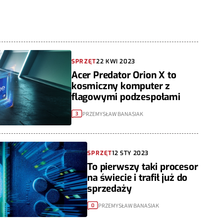
SPRZĘT
22 KWI 2023
Acer Predator Orion X to
kosmiczny komputer z
flagowymi podzespołami
PRZEMYSŁAW BANASIAK
3
SPRZĘT
12 STY 2023
To pierwszy taki procesor
na świecie i trafił już do
sprzedaży
PRZEMYSŁAW BANASIAK
0