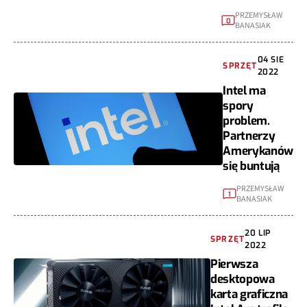
PRZEMYSŁAW
0
BANASIAK
04 SIE
SPRZĘT
2022
Intel ma
spory
problem.
Partnerzy
Amerykanów
się buntują
PRZEMYSŁAW
1
BANASIAK
20 LIP
SPRZĘT
2022
Pierwsza
desktopowa
karta graficzna