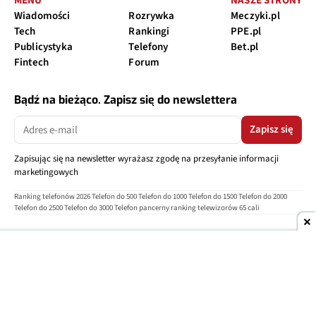
MENU
NASZE STRONY
Wiadomości
Rozrywka
Meczyki.pl
Tech
Rankingi
PPE.pl
Publicystyka
Telefony
Bet.pl
Fintech
Forum
Bądź na bieżąco. Zapisz się do newslettera
Zapisz się
Zapisując się na newsletter wyrażasz zgodę na przesyłanie informacji
marketingowych
Ranking telefonów 2026
Telefon do 500
Telefon do 1000
Telefon do 1500
Telefon do 2000
Telefon do 2500
Telefon do 3000
Telefon pancerny
ranking telewizorów 65 cali
O nas
Reklama
Regulamin
Polityka prywatności
Kontakt
Ustawienia prywatności
Copyright © 2004-2026
TELEPOLIS.PL
Telepolis.pl
jest częścią
OV Grupa sp. z o.o.