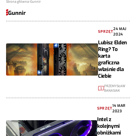
Strona główna
Gunnir
Gunnir
24 MAJ
SPRZĘT
2024
Lubisz Elden
Ring? To
karta
graficzna
właśnie dla
Ciebie
PRZEMYSŁAW
1
BANASIAK
14 MAR
SPRZĘT
2023
Intel z
kolejnymi
obniżkami