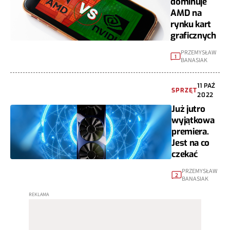
dominuje
AMD na
rynku kart
graficznych
PRZEMYSŁAW
1
BANASIAK
11 PAŹ
SPRZĘT
2022
Już jutro
wyjątkowa
premiera.
Jest na co
czekać
PRZEMYSŁAW
2
BANASIAK