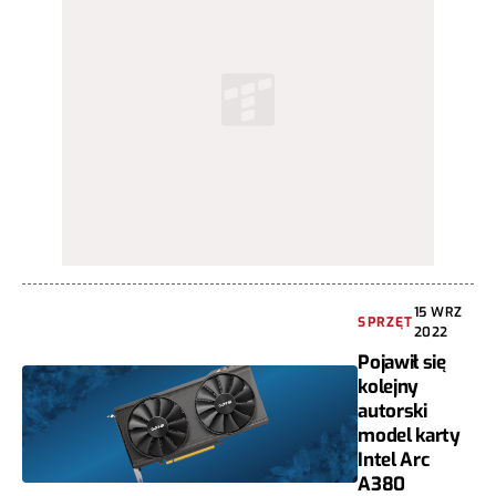
15 WRZ
SPRZĘT
2022
Pojawił się
kolejny
autorski
model karty
Intel Arc
A380