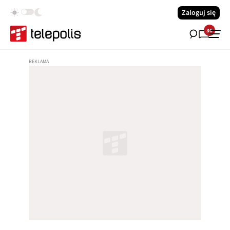
Zaloguj się
36