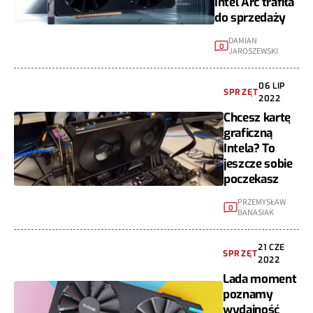
Intel Arc trafiła
do sprzedaży
DAMIAN
0
JAROSZEWSKI
06 LIP
SPRZĘT
2022
Chcesz kartę
graficzną
Intela? To
jeszcze sobie
poczekasz
PRZEMYSŁAW
0
BANASIAK
21 CZE
SPRZĘT
2022
Lada moment
poznamy
wydajność