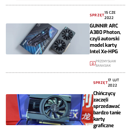
15 CZE
SPRZĘT
2022
GUNNIR ARC
A380 Photon,
czyli autorski
model karty
Intel Xe-HPG
PRZEMYSŁAW
0
BANASIAK
17 LUT
SPRZĘT
2022
Chińczycy
zaczęli
sprzedawać
bardzo tanie
karty
graficzne