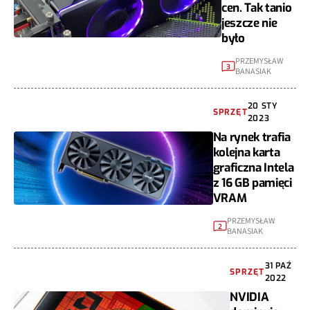
cen. Tak tanio
jeszcze nie
było
PRZEMYSŁAW
3
BANASIAK
20 STY
SPRZĘT
2023
Na rynek trafia
kolejna karta
graficzna Intela
z 16 GB pamięci
VRAM
PRZEMYSŁAW
2
BANASIAK
31 PAŹ
SPRZĘT
2022
NVIDIA