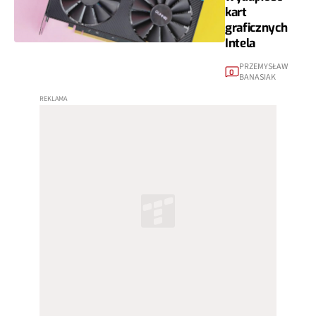
kart
graficznych
Intela
PRZEMYSŁAW
0
BANASIAK