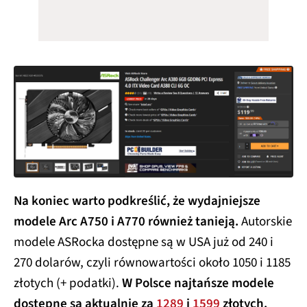
Na koniec warto podkreślić, że wydajniejsze
modele Arc A750 i A770 również tanieją.
Autorskie
modele ASRocka dostępne są w USA już od 240 i
270 dolarów, czyli równowartości około 1050 i 1185
złotych (+ podatki).
W Polsce najtańsze modele
dostępne są aktualnie za
1289
i
1599
złotych.