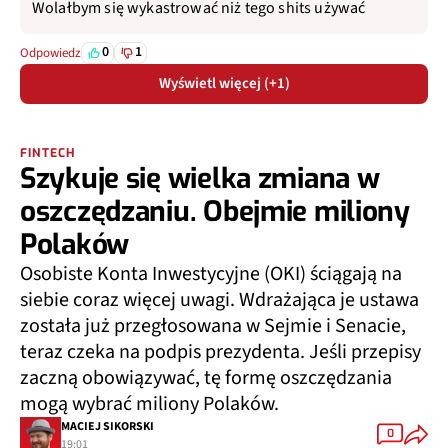
Wolałbym się wykastrować niż tego shits używać
0
1
Odpowiedz
Wyświetl więcej (+1)
FINTECH
Szykuje się wielka zmiana w
oszczędzaniu. Obejmie miliony
Polaków
Osobiste Konta Inwestycyjne (OKI) ściągają na
siebie coraz więcej uwagi. Wdrażająca je ustawa
została już przegłosowana w Sejmie i Senacie,
teraz czeka na podpis prezydenta. Jeśli przepisy
zaczną obowiązywać, tę formę oszczędzania
mogą wybrać miliony Polaków.
MACIEJ SIKORSKI
0
19:01