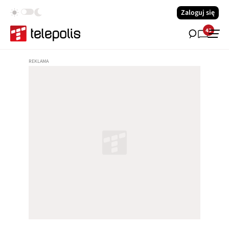
Zaloguj się
43