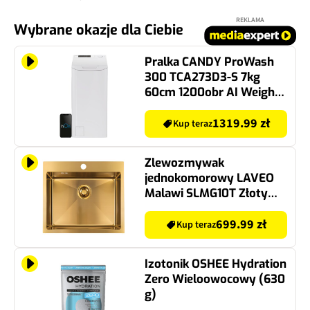
REKLAMA
Wybrane okazje dla Ciebie
Pralka CANDY ProWash
300 TCA273D3-S 7kg
60cm 1200obr AI Weight
Sense Sterowanie
smartfonem
1319.99 zł
Kup teraz
Zlewozmywak
jednokomorowy LAVEO
Malawi SLMG10T Złoty
50x58
699.99 zł
Kup teraz
Izotonik OSHEE Hydration
Zero Wieloowocowy (630
g)