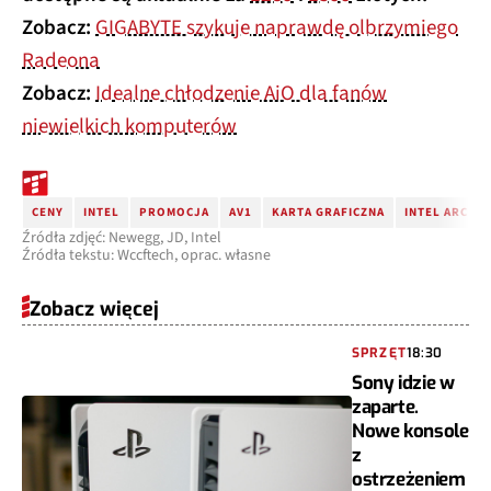
Zobacz:
GIGABYTE szykuje naprawdę olbrzymiego
Radeona
Zobacz:
Idealne chłodzenie AiO dla fanów
niewielkich komputerów
CENY
INTEL
PROMOCJA
AV1
KARTA GRAFICZNA
INTEL ARC AL
Źródła zdjęć: Newegg, JD, Intel
Źródła tekstu: Wccftech, oprac. własne
Zobacz więcej
SPRZĘT
18:30
Sony idzie w
zaparte.
Nowe konsole
z
ostrzeżeniem