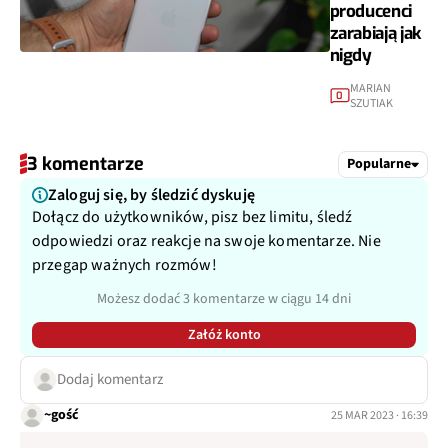
producenci
zarabiają jak
nigdy
MARIAN
0
SZUTIAK
3 komentarze
Popularne
Zaloguj się, by śledzić dyskuję
Dołącz do użytkowników, pisz bez limitu, śledź
odpowiedzi oraz reakcje na swoje komentarze. Nie
przegap ważnych rozmów!
Możesz dodać 3 komentarze w ciągu 14 dni
Załóż konto
Dodaj komentarz
~gość
25 MAR 2023 · 16:39