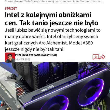
Strona główna
Tech
Sprzęt
Intel z kolejnymi obniżkami cen. Tak tanio jeszcze nie było
SPRZĘT
Intel z kolejnymi obniżkami
cen. Tak tanio jeszcze nie było
Jeśli lubisz bawić się nowymi technologiami to
mamy dobre wieści. Intel obniżył ceny swoich
kart graficznych Arc Alchemist. Model A380
jeszcze nigdy nie był tak tani.
PRZEMYSŁAW BANASIAK (YOKAI)
3
14 MAR 2023