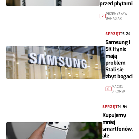
przed płytami
PRZEMYSŁAW
2
BANASIAK
SPRZĘT
15:24
Samsung i
SK Hynix
mają
problem.
Stali się
zbyt bogaci
MACIEJ
0
SIKORSKI
SPRZĘT
14:54
Kupujemy
mniej
smartfonów,
ale