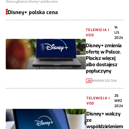
Strona główna
disney+ polska cena
Disney+ polska cena
14
TELEWIZJA I
LIS
VOD
2024
Disney+ zmienia
ofertę w Polsce.
Płacisz więcej
albo dostajesz
popłuczyny
MARIAN SZUTIAK
28
26
TELEWIZJA I
WRZ
VOD
2024
Disney+ walczy
ze
współdzieleniem