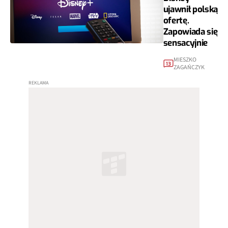
ujawnił polską
ofertę.
Zapowiada się
sensacyjnie
MIESZKO
13
ZAGAŃCZYK