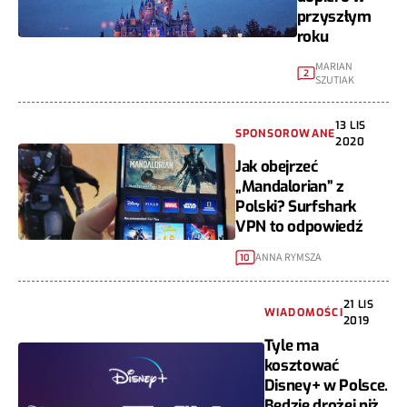
przyszłym
roku
MARIAN
2
SZUTIAK
13 LIS
SPONSOROWANE
2020
Jak obejrzeć
„Mandalorian” z
Polski? Surfshark
VPN to odpowiedź
ANNA RYMSZA
10
21 LIS
WIADOMOŚCI
2019
Tyle ma
kosztować
Disney+ w Polsce.
Będzie drożej niż