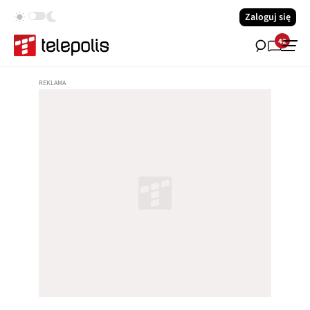
Zaloguj się
42