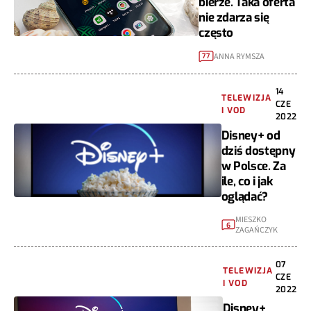
bierze. Taka oferta
nie zdarza się
często
ANNA RYMSZA
77
14
TELEWIZJA
CZE
I VOD
2022
Disney+ od
dziś dostępny
w Polsce. Za
ile, co i jak
oglądać?
MIESZKO
6
ZAGAŃCZYK
07
TELEWIZJA
CZE
I VOD
2022
Disney+