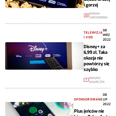
i gorzej
DAMIAN
12
JAROSZEWSKI
08
TELEWIZJA
WRZ
I VOD
2022
Disney+ za
6,99 zł. Taka
okazja nie
powtórzy się
szybko
MIESZKO
1
ZAGAŃCZYK
08
SPONSOROWANE
LIP
2022
Plus jeńców nie