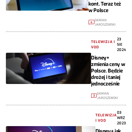
kont. Teraz też
w Polsce
DAMIAN
4
JAROSZEWSKI
23
TELEWIZJA I
SIE
VOD
2024
Disney+
zmienia ceny w
Polsce. Będzie
drożej i taniej
jednocześnie
DAMIAN
3
JAROSZEWSKI
03
TELEWIZJA
WRZ
I VOD
2023
Disney+ jak