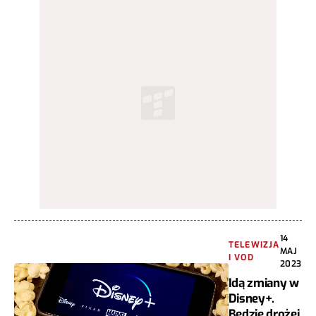
14
TELEWIZJA
MAJ
I VOD
2023
Idą zmiany w
Disney+.
Będzie drożej