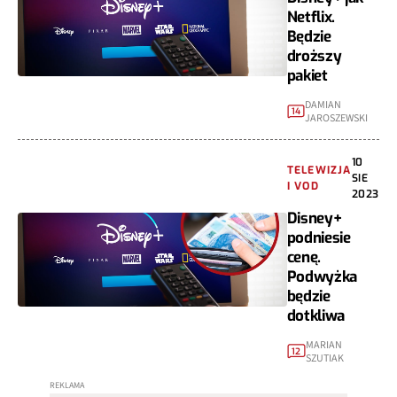
Netflix.
Będzie
droższy
pakiet
DAMIAN
14
JAROSZEWSKI
10
TELEWIZJA
SIE
I VOD
2023
Disney+
podniesie
cenę.
Podwyżka
będzie
dotkliwa
MARIAN
12
SZUTIAK