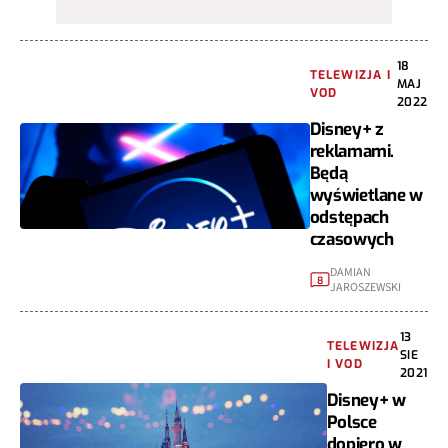
18
TELEWIZJA I
MAJ
VOD
2022
Disney+ z
reklamami.
Będą
wyświetlane w
odstępach
czasowych
DAMIAN
8
JAROSZEWSKI
13
TELEWIZJA
SIE
I VOD
2021
Disney+ w
Polsce
dopiero w