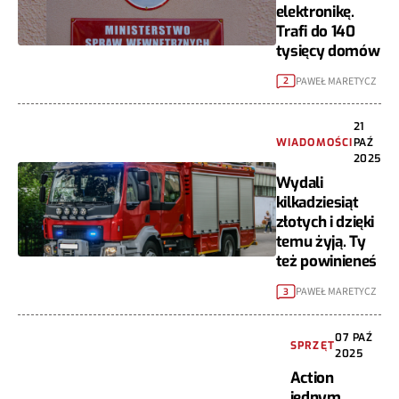
elektronikę.
Trafi do 140
tysięcy domów
PAWEŁ MARETYCZ
2
21
WIADOMOŚCI
PAŹ
2025
Wydali
kilkadziesiąt
złotych i dzięki
temu żyją. Ty
też powinieneś
PAWEŁ MARETYCZ
3
07 PAŹ
SPRZĘT
2025
Action
jednym