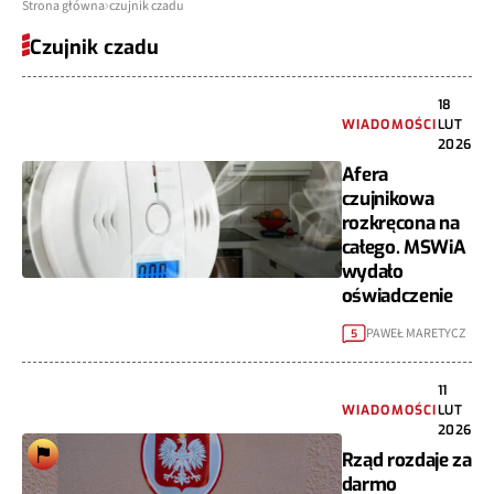
Strona główna
czujnik czadu
Czujnik czadu
18
WIADOMOŚCI
LUT
2026
Afera
czujnikowa
rozkręcona na
całego. MSWiA
wydało
oświadczenie
PAWEŁ MARETYCZ
5
11
WIADOMOŚCI
LUT
2026
Rząd rozdaje za
darmo