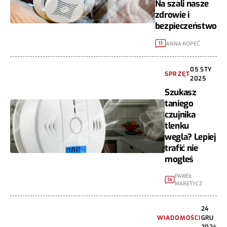
Na szali nasze
zdrowie i
bezpieczeństwo
ANNA KOPEĆ
11
05 STY
SPRZĘT
2025
Szukasz
taniego
czujnika
tlenku
węgla? Lepiej
trafić nie
mogłeś
PAWEŁ
14
MARETYCZ
24
WIADOMOŚCI
GRU
2024