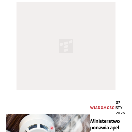
07
WIADOMOŚCI
STY
2025
Ministerstwo
ponawia apel.