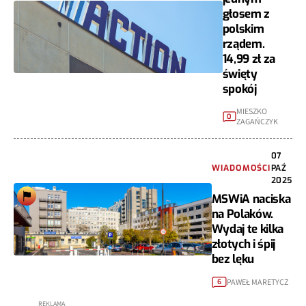
głosem z
polskim
rządem.
14,99 zł za
święty
spokój
MIESZKO
0
ZAGAŃCZYK
07
WIADOMOŚCI
PAŹ
2025
MSWiA naciska
na Polaków.
Wydaj te kilka
złotych i śpij
bez lęku
PAWEŁ MARETYCZ
6