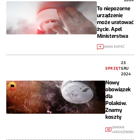
To niepozorne
urządzenie
może uratować
życie. Apel
Ministerstwa
ANNA KOPEĆ
4
23
SPRZĘT
GRU
2024
Nowy
obowiązek
dla
Polaków.
Znamy
koszty
DAMIAN
10
JAROSZEWSKI