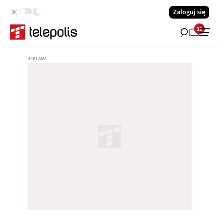
Zaloguj się
32