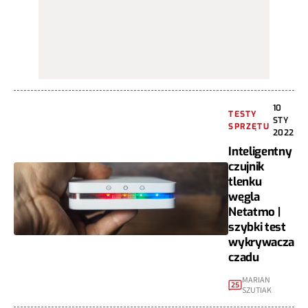
10
TESTY
STY
SPRZĘTU
2022
Inteligentny
czujnik
tlenku
węgla
Netatmo |
szybki test
wykrywacza
czadu
MARIAN
25
SZUTIAK