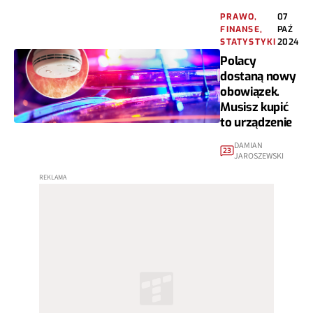
PRAWO,
07
FINANSE,
PAŹ
STATYSTYKI
2024
Polacy
dostaną nowy
obowiązek.
Musisz kupić
to urządzenie
DAMIAN
23
JAROSZEWSKI