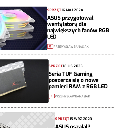
SPRZĘT
16 MAJ 2024
ASUS przygotował
wentylatory dla
największych fanów RGB
LED
PRZEMYSŁAW BANASIAK
0
SPRZĘT
18 LIS 2023
Seria TUF Gaming
poszerza się o nowe
pamięci RAM z RGB LED
PRZEMYSŁAW BANASIAK
1
SPRZĘT
15 WRZ 2023
ASUS oszalał?