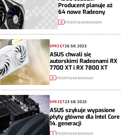
Producent planuje aż
64 nowe Radeony
PRZEMYSŁAW BANASIAK
0
SPRZĘT
26 SIE 2023
ASUS chwali się
autorskimi Radeonami RX
7700 XT i RX 7800 XT
PRZEMYSŁAW BANASIAK
0
SPRZĘT
23 SIE 2023
ASUS szykuje wypasione
płyty główne dla Intel Core
14. generacji
PRZEMYSŁAW BANASIAK
2