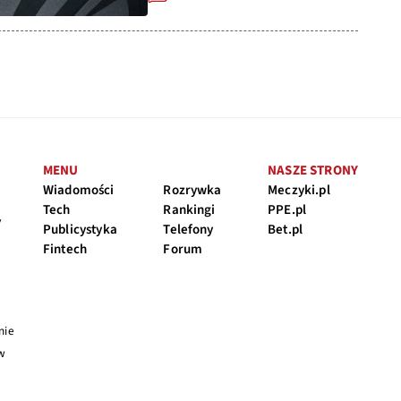
MENU
NASZE STRONY
Wiadomości
Rozrywka
Meczyki.pl
Tech
Rankingi
PPE.pl
y
Publicystyka
Telefony
Bet.pl
Fintech
Forum
nie
 w