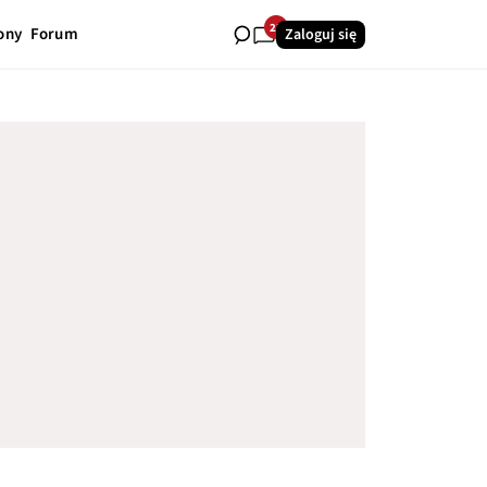
22
ony
Forum
Zaloguj się