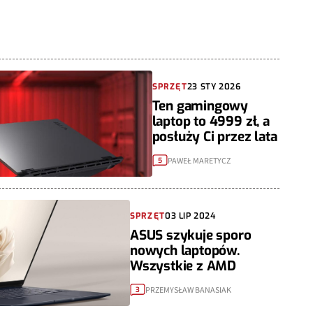
SPRZĘT
23 STY 2026
Ten gamingowy
laptop to 4999 zł, a
posłuży Ci przez lata
PAWEŁ MARETYCZ
5
SPRZĘT
03 LIP 2024
ASUS szykuje sporo
nowych laptopów.
Wszystkie z AMD
PRZEMYSŁAW BANASIAK
3