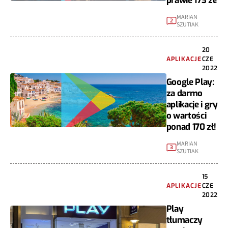
prawie 173 zł!
MARIAN
2
SZUTIAK
20
APLIKACJE
CZE
2022
Google Play:
za darmo
aplikacje i gry
o wartości
ponad 170 zł!
MARIAN
3
SZUTIAK
15
APLIKACJE
CZE
2022
Play
tłumaczy