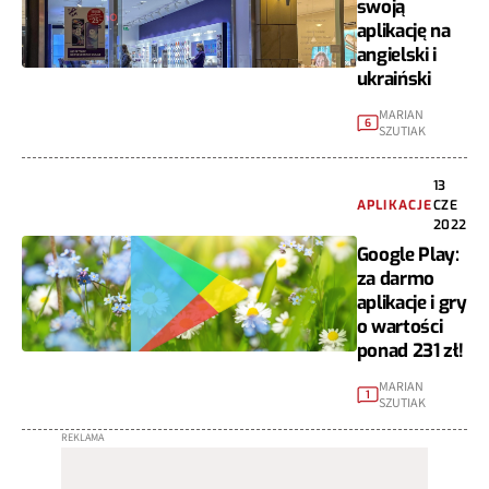
swoją
aplikację na
angielski i
ukraiński
MARIAN
6
SZUTIAK
13
APLIKACJE
CZE
2022
Google Play:
za darmo
aplikacje i gry
o wartości
ponad 231 zł!
MARIAN
1
SZUTIAK