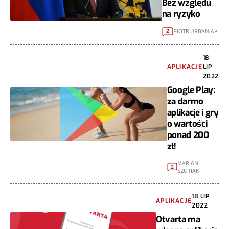
Bez względu
na ryzyko
PIOTR URBANIAK
2
18
APLIKACJE
LIP
2022
Google Play:
za darmo
aplikacje i gry
o wartości
ponad 200
zł!
MARIAN
2
SZUTIAK
18 LIP
APLIKACJE
2022
Otvarta ma