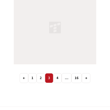
←
1
2
3
4
…
16
→