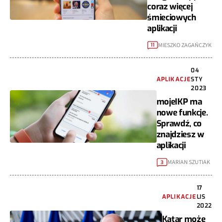
coraz więcej
śmieciowych
aplikacji
MIESZKO ZAGAŃCZYK
11
04
APLIKACJE
STY
2023
mojeIKP ma
nowe funkcje.
Sprawdź, co
znajdziesz w
aplikacji
MARIAN SZUTIAK
3
17
APLIKACJE
LIS
2022
Katar może