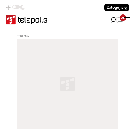
Zaloguj się
28