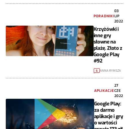
03
PORADNIKI
LIP
2022
Krzyżówki i
inne gry
słowne na
plażę. Złoto z
Google Play
#92
ANNA RYMSZA
6
27
APLIKACJE
CZE
2022
Google Play:
za darmo
aplikacje i gry
o wartości