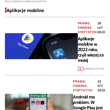
Strona główna
aplikacje mobilne
Aplikacje mobilne
PRAWO,
20
FINANSE,
LUT
STATYSTYKI
2023
Aplikacje
mobilne w
2022 roku,
czyli więcej za
mniej
MARIAN SZUTIAK
0
PRAWO,
23
FINANSE,
STY
STATYSTYKI
2023
Android ma
problem. W
Google Play jest