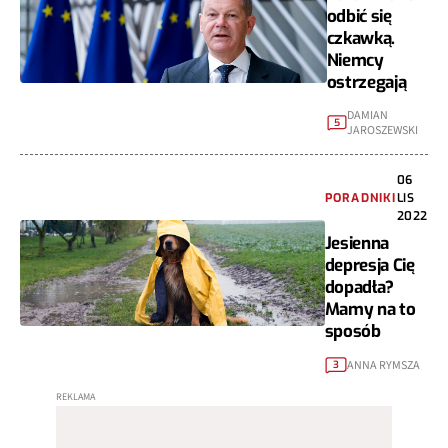
odbić się
czkawką.
Niemcy
ostrzegają
DAMIAN
5
JAROSZEWSKI
06
PORADNIKI
LIS
2022
Jesienna
depresja Cię
dopadła?
Mamy na to
sposób
ANNA RYMSZA
3