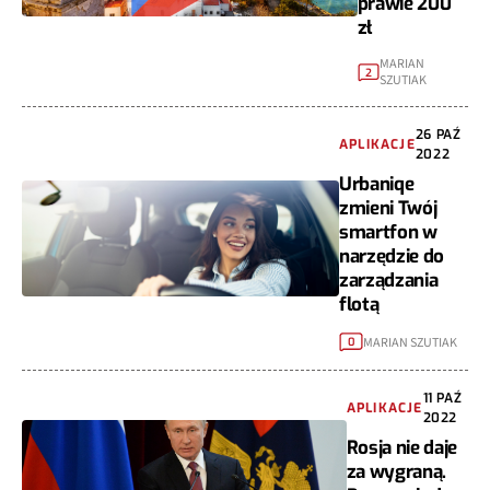
prawie 200
zł
MARIAN
2
SZUTIAK
26 PAŹ
APLIKACJE
2022
Urbaniqe
zmieni Twój
smartfon w
narzędzie do
zarządzania
flotą
MARIAN SZUTIAK
0
11 PAŹ
APLIKACJE
2022
Rosja nie daje
za wygraną.