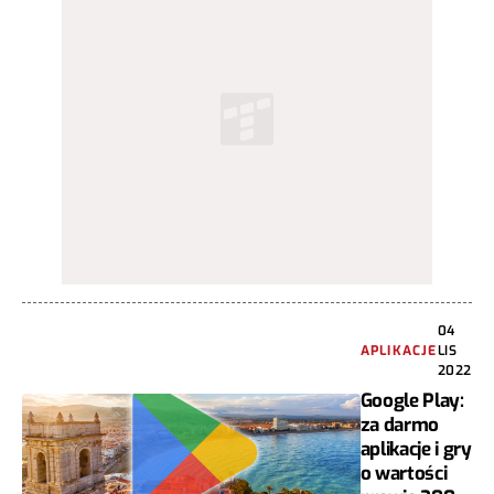
04
APLIKACJE
LIS
2022
Google Play:
za darmo
aplikacje i gry
o wartości