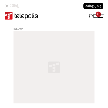
Zaloguj się
21