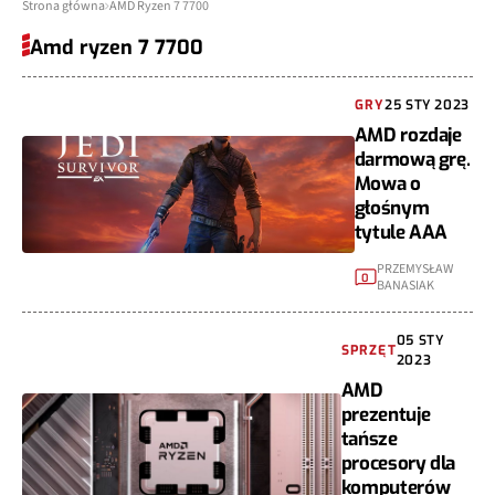
Strona główna
AMD Ryzen 7 7700
Amd ryzen 7 7700
GRY
25 STY 2023
AMD rozdaje
darmową grę.
Mowa o
głośnym
tytule AAA
PRZEMYSŁAW
0
BANASIAK
05 STY
SPRZĘT
2023
AMD
prezentuje
tańsze
procesory dla
komputerów