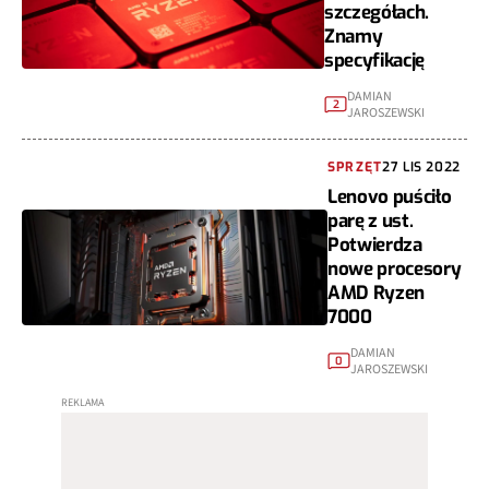
szczegółach.
Znamy
specyfikację
DAMIAN
2
JAROSZEWSKI
SPRZĘT
27 LIS 2022
Lenovo puściło
parę z ust.
Potwierdza
nowe procesory
AMD Ryzen
7000
DAMIAN
0
JAROSZEWSKI