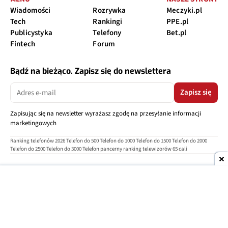
Wiadomości
Rozrywka
Meczyki.pl
Tech
Rankingi
PPE.pl
Publicystyka
Telefony
Bet.pl
Fintech
Forum
Bądź na bieżąco. Zapisz się do newslettera
Zapisz się
Zapisując się na newsletter wyrażasz zgodę na przesyłanie informacji
marketingowych
Ranking telefonów 2026
Telefon do 500
Telefon do 1000
Telefon do 1500
Telefon do 2000
Telefon do 2500
Telefon do 3000
Telefon pancerny
ranking telewizorów 65 cali
O nas
Reklama
Regulamin
Polityka prywatności
Kontakt
Ustawienia prywatności
Copyright © 2004-2026
TELEPOLIS.PL
Telepolis.pl
jest częścią
OV Grupa sp. z o.o.