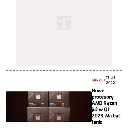
17 LIS
SPRZĘT
2022
Nowe
procesory
AMD Ryzen
już w Q1
2023. Ma być
tanio