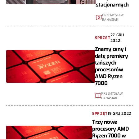
stacjonarnych
PRZEMYSŁAW
0
BANASIAK
27 GRU
SPRZĘT
2022
Znamy ceny i
datę premiery
tańszych
procesorów
AMD Ryzen
7000
PRZEMYSŁAW
1
BANASIAK
SPRZĘT
19 GRU 2022
Trzy nowe
procesory AMD
Ryzen 7000 w