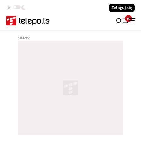
Zaloguj się
30