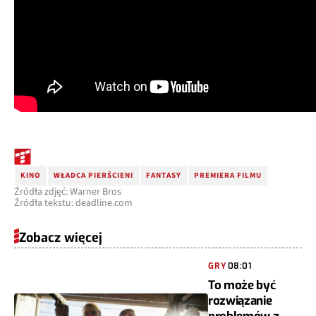
KINO
WŁADCA PIERŚCIENI
FANTASY
PREMIERA FILMU
Źródła zdjęć: Warner Bros
Źródła tekstu: deadline.com
Zobacz więcej
GRY
08:01
To może być
rozwiązanie