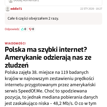
Dodaj komentarz
eddie71
22 STY 2026 · 18:27
Całe 6 części obejrzałem 2 razy.
0
0
Odpowiedz
WIADOMOŚCI
Polska ma szybki internet?
Amerykanie odzierają nas ze
złudzeń
Polska zajęła 38. miejsce na 119 badanych
krajów w najnowszym zestawieniu prędkości
internetu przygotowanym przez amerykański
serwis SpeedOf.Me. Choć to spodziewana
pozycja, to jednak mediana pobierania danych
jest zaskakująco niska – 48,2 Mb/s. O co w tym