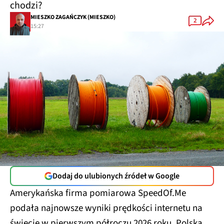
chodzi?
MIESZKO ZAGAŃCZYK (MIESZKO)
2
15:27
Dodaj do ulubionych źródeł w Google
Amerykańska firma pomiarowa SpeedOf.Me
podała najnowsze wyniki prędkości internetu na
świecie w pierwszym półroczu 2026 roku. Polska