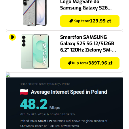
Logo MagSafe do
Samsung Galaxy S26
Ultra Szary
129.99 zł
Kup teraz
Smartfon SAMSUNG
Galaxy S25 5G 12/512GB
6.2" 120Hz Zielony SM-
S931
3897.96 zł
Kup teraz