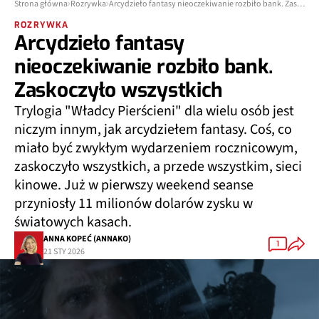
Strona główna
Rozrywka
Arcydzieło fantasy nieoczekiwanie rozbiło bank. Zaskoczyło wszystkich
ROZRYWKA
Arcydzieło fantasy
nieoczekiwanie rozbiło bank.
Zaskoczyło wszystkich
Trylogia "Władcy Pierścieni" dla wielu osób jest
niczym innym, jak arcydziełem fantasy. Coś, co
miało być zwykłym wydarzeniem rocznicowym,
zaskoczyło wszystkich, a przede wszystkim, sieci
kinowe. Już w pierwszy weekend seanse
przyniosły 11 milionów dolarów zysku w
światowych kasach.
ANNA KOPEĆ (ANNAKO)
1
21 STY 2026