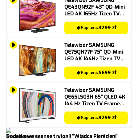
Telewizor SAMSUNG
QE43QN92F 43" QD-Mini
LED 4K 165Hz Tizen TV
Dolby Atmos HDMI 2.1
4299 zł
Kup teraz
Telewizor SAMSUNG
QE75QN77F 75" QD-Mini
LED 4K 144Hz Tizen TV
HDMI 2.1
5699 zł
Kup teraz
Telewizor SAMSUNG
QE65LS03H 65" QLED 4K
144 Hz Tizen TV Frame
Dolby Atmos HDMI 2.1
9299 zł
Kup teraz
Dodatkowe seanse trylogii "Władca Pierścieni"