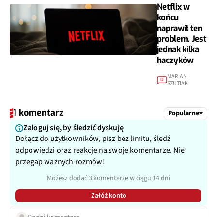
Netflix w
końcu
naprawił ten
problem. Jest
jednak kilka
haczyków
MARIAN
0
SZUTIAK
1 komentarz
Popularne
Zaloguj się, by śledzić dyskuję
Dołącz do użytkowników, pisz bez limitu, śledź
odpowiedzi oraz reakcje na swoje komentarze. Nie
przegap ważnych rozmów!
Możesz dodać 3 komentarze w ciągu 14 dni
Załóż konto