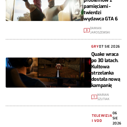
problemów z
pamięciami -
twierdzi
wydawca GTA 6
DAMIAN
3
JAROSZEWSKI
GRY
07 SIE 2026
Quake wraca
po 30 latach.
Kultowa
strzelanka
dostała nową
kampanię
MARIAN
1
SZUTIAK
06
TELEWIZJA
SIE
I VOD
2026