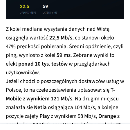
Z kolei mediana wysyłania danych nad Wisłą
osiągnęła wartość
22,5 Mb/s
, co stanowi około
47% prędkości pobierania. Średni opóźnienie, czyli
ping, wyniosło z kolei
59 ms
. Zebrane wyniki to
efekt
ponad 10 tys. testów
w przeglądarkach
użytkowników.
Jeżeli chodzi o poszczególnych dostawców usług w
Polsce, to na czele zestawienia uplasował się
T-
Mobile z wynikiem 121 Mb/s
. Na drugim miejscu
znalazła się
Netia
osiągająca 104 Mb/s, a kolejne
pozycje zajęły
Play
z wynikiem 98 Mb/s,
Orange
z
prędkością 98 Mb/s oraz
Vectra
, która uzyskała 71