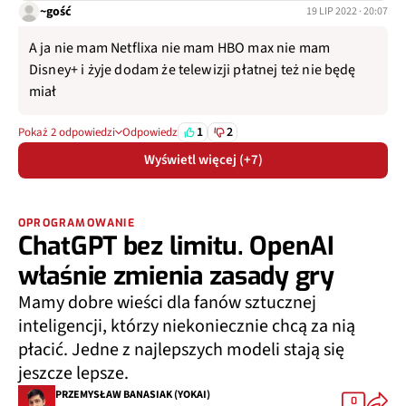
~gość
19 LIP 2022 · 20:07
A ja nie mam Netflixa nie mam HBO max nie mam
Disney+ i żyje dodam że telewizji płatnej też nie będę
miał
1
2
Pokaż 2 odpowiedzi
Odpowiedz
Wyświetl więcej (+7)
OPROGRAMOWANIE
ChatGPT bez limitu. OpenAI
właśnie zmienia zasady gry
Mamy dobre wieści dla fanów sztucznej
inteligencji, którzy niekoniecznie chcą za nią
płacić. Jedne z najlepszych modeli stają się
jeszcze lepsze.
PRZEMYSŁAW BANASIAK (YOKAI)
0