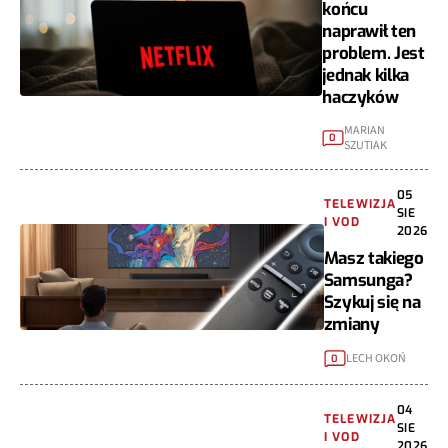
końcu
naprawił ten
problem. Jest
jednak kilka
haczyków
MARIAN
0
SZUTIAK
05
TELEWIZJA
SIE
I VOD
2026
Masz takiego
Samsunga?
Szykuj się na
zmiany
LECH OKOŃ
0
04
TELEWIZJA
SIE
I VOD
2026