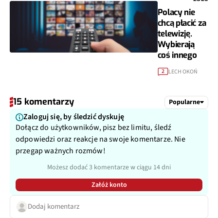
Polacy nie
chcą płacić za
telewizję.
Wybierają
coś innego
LECH OKOŃ
2
15 komentarzy
Popularne
Zaloguj się, by śledzić dyskuję
Dołącz do użytkowników, pisz bez limitu, śledź
odpowiedzi oraz reakcje na swoje komentarze. Nie
przegap ważnych rozmów!
Możesz dodać 3 komentarze w ciągu 14 dni
Załóż konto
Dodaj komentarz