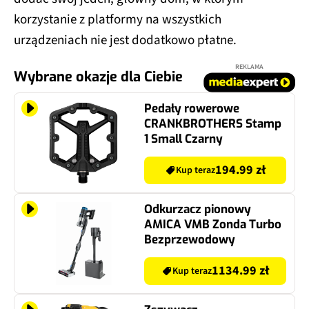
korzystanie z platformy na wszystkich
urządzeniach nie jest dodatkowo płatne.
REKLAMA
Wybrane okazje dla Ciebie
Pedały rowerowe
CRANKBROTHERS Stamp
1 Small Czarny
194.99 zł
Kup teraz
Odkurzacz pionowy
AMICA VMB Zonda Turbo
Bezprzewodowy
1134.99 zł
Kup teraz