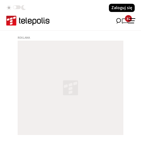
Zaloguj się
31