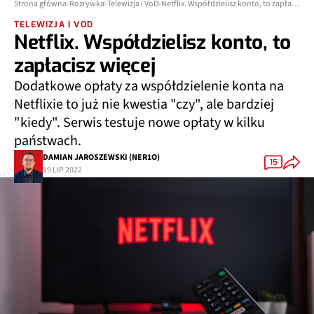
Strona główna
Rozrywka
Telewizja i VoD
Netflix. Współdzielisz konto, to zapłacisz więcej
TELEWIZJA I VOD
Netflix. Współdzielisz konto, to
zapłacisz więcej
Dodatkowe opłaty za współdzielenie konta na
Netflixie to już nie kwestia "czy", ale bardziej
"kiedy". Serwis testuje nowe opłaty w kilku
państwach.
DAMIAN JAROSZEWSKI (NER1O)
15
19 LIP 2022