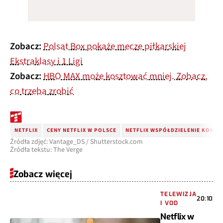
Zobacz:
Polsat Box pokaże mecze piłkarskiej
Ekstraklasy i 1 Ligi
Zobacz:
HBO MAX może kosztować mniej. Zobacz,
co trzeba zrobić
NETFLIX
CENY NETFLIX W POLSCE
NETFLIX WSPÓŁDZIELENIE KONTA
Źródła zdjęć: Vantage_DS / Shutterstock.com
Źródła tekstu: The Verge
Zobacz więcej
TELEWIZJA
20:10
I VOD
Netflix w