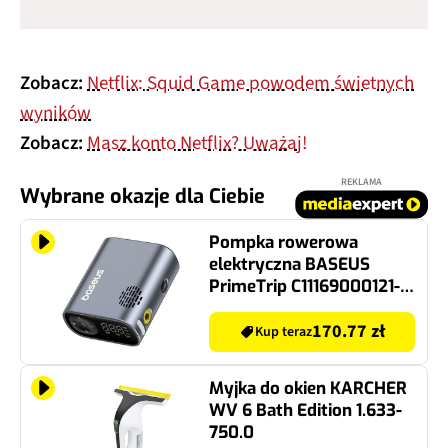
Zobacz:
Netflix: Squid Game powodem świetnych
wyników
Zobacz:
Masz konto Netflix? Uważaj!
REKLAMA
Wybrane okazje dla Ciebie
Pompka rowerowa
elektryczna BASEUS
PrimeTrip C11169000121-
00 z manometrem
170.77 zł
Kup teraz
Myjka do okien KARCHER
WV 6 Bath Edition 1.633-
750.0