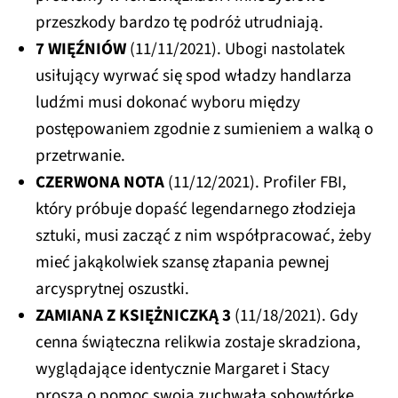
przeszkody bardzo tę podróż utrudniają.
7 WIĘŹNIÓW
(11/11/2021). Ubogi nastolatek
usiłujący wyrwać się spod władzy handlarza
ludźmi musi dokonać wyboru między
postępowaniem zgodnie z sumieniem a walką o
przetrwanie.
CZERWONA NOTA
(11/12/2021). Profiler FBI,
który próbuje dopaść legendarnego złodzieja
sztuki, musi zacząć z nim współpracować, żeby
mieć jakąkolwiek szansę złapania pewnej
arcysprytnej oszustki.
ZAMIANA Z KSIĘŻNICZKĄ 3
(11/18/2021). Gdy
cenna świąteczna relikwia zostaje skradziona,
wyglądające identycznie Margaret i Stacy
proszą o pomoc swoją zuchwałą sobowtórkę