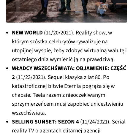
NEW WORLD
(11/20/2021). Reality show, w
którym szóstka celebrytów rywalizuje na
utopijnej wyspie, żeby zdobyć wirtualną walutę i
ostatniego dnia wymienić ją na prawdziwą.
WŁADCY WSZECHŚWIATA: OBJAWIENIE: CZĘŚĆ
2
(11/23/2021). Sequel klasyka z lat 80. Po
katastroficznej bitwie Eternia pogrąża się w
chaosie. Teela razem z nieoczekiwanym
sprzymierzeńcem musi zapobiec unicestwieniu
wszechświata.
SELLING SUNSET: SEZON 4
(11/24/2021). Serial
reality TV o agentach elitarnej agencji