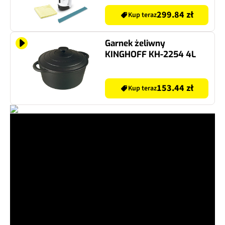
299.84 zł
Kup teraz
Garnek żeliwny
KINGHOFF KH-2254 4L
153.44 zł
Kup teraz