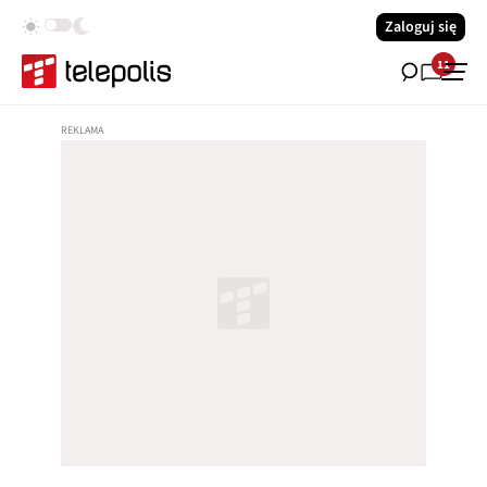
Zaloguj się
11