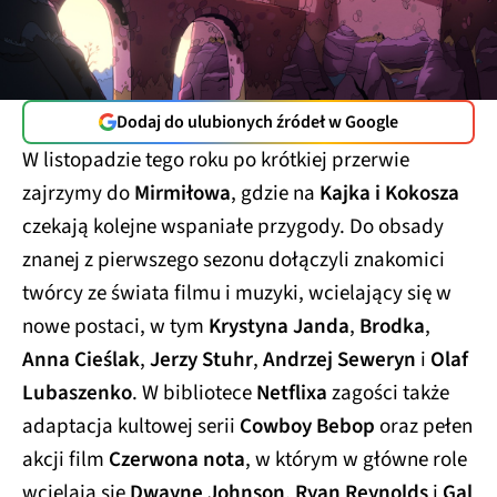
Dodaj do ulubionych źródeł w Google
W listopadzie tego roku po krótkiej przerwie
zajrzymy do
Mirmiłowa
, gdzie na
Kajka i Kokosza
czekają kolejne wspaniałe przygody. Do obsady
znanej z pierwszego sezonu dołączyli znakomici
twórcy ze świata filmu i muzyki, wcielający się w
nowe postaci, w tym
Krystyna Janda
,
Brodka
,
Anna Cieślak
,
Jerzy Stuhr
,
Andrzej Seweryn
i
Olaf
Lubaszenko
. W bibliotece
Netflixa
zagości także
adaptacja kultowej serii
Cowboy Bebop
oraz pełen
akcji film
Czerwona nota
, w którym w główne role
wcielają się
Dwayne Johnson
,
Ryan Reynolds
i
Gal