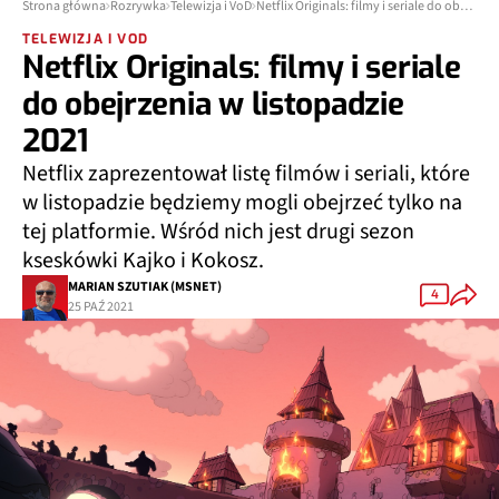
Strona główna
Rozrywka
Telewizja i VoD
Netflix Originals: filmy i seriale do obejrzenia w listopadzie 2021
TELEWIZJA I VOD
Netflix Originals: filmy i seriale
do obejrzenia w listopadzie
2021
Netflix zaprezentował listę filmów i seriali, które
w listopadzie będziemy mogli obejrzeć tylko na
tej platformie. Wśród nich jest drugi sezon
kseskówki Kajko i Kokosz.
MARIAN SZUTIAK (MSNET)
4
25 PAŹ 2021