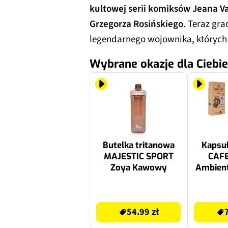
kultowej serii komiksów Jeana 
Grzegorza Rosińskiego
. Teraz gr
legendarnego wojownika, których 
Wybrane okazje dla Ciebie
Butelka tritanowa
Kapsu
MAJESTIC SPORT
CAFE
Zoya Kawowy
Ambient
do 
Nespres
54.99 zł
72.72 zł
54.99 zł