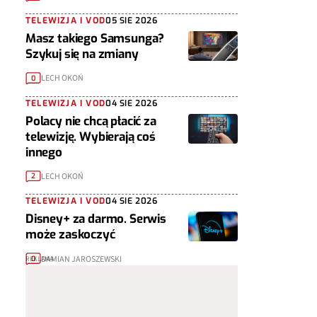
TELEWIZJA I VOD
05 SIE 2026
Masz takiego Samsunga?
Szykuj się na zmiany
LECH OKOŃ
0
TELEWIZJA I VOD
04 SIE 2026
Polacy nie chcą płacić za
telewizję. Wybierają coś
innego
LECH OKOŃ
2
TELEWIZJA I VOD
04 SIE 2026
Disney+ za darmo. Serwis
może zaskoczyć
DAMIAN JAROSZEWSKI
0