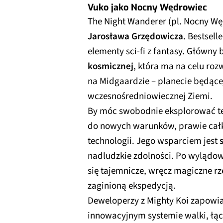
Vuko jako Nocny Wędrowiec
The Night Wanderer (pl. Nocny Wę
Jarosława Grzędowicza
. Bestsel
elementy sci-fi z fantasy. Główny 
kosmicznej
, która ma na celu ro
na Midgaardzie – planecie będące
wczesnośredniowiecznej Ziemi.
By móc swobodnie eksplorować te
do nowych warunków, prawie cał
technologii. Jego wsparciem jest
nadludzkie zdolności. Po wylądowa
się tajemnicze, wręcz magiczne r
zaginioną ekspedycją.
Deweloperzy z Mighty Koi zapowi
innowacyjnym systemie walki, łą