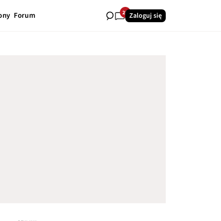
29
ony
Forum
Zaloguj się