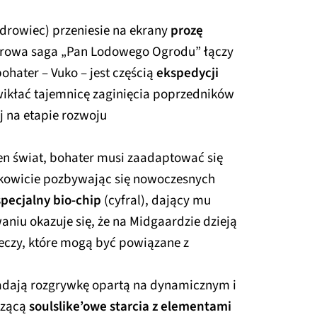
drowiec) przeniesie na ekrany
prozę
lerowa saga „Pan Lodowego Ogrodu” łączy
bohater – Vuko – jest częścią
ekspedycji
zwikłać tajemnicę zaginięcia poprzedników
j na etapie rozwoju
n świat, bohater musi zaadaptować się
kowicie pozbywając się nowoczesnych
specjalny bio-chip
(cyfral), dający mu
niu okazuje się, że na Midgaardzie dzieją
zeczy, które mogą być powiązane z
adają rozgrywkę opartą na dynamicznym i
czącą
soulslike’owe starcia z elementami