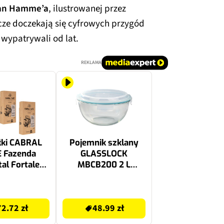
Van Hamme’a
, ilustrowanej przez
acze doczekają się cyfrowych przygód
wypatrywali od lat.
REKLAMA
łki CABRAL
Pojemnik szklany
 Fazenda
GLASSLOCK
al Fortaleza
MBCB200 2 L
ekspresu
Przezroczysto-
so (30 szt.)
niebieski
48.99 zł
72.72 zł
48.99 zł