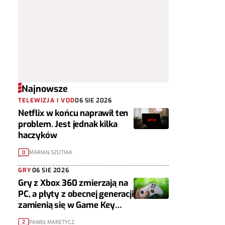
Najnowsze
TELEWIZJA I VOD
06 SIE 2026
Netflix w końcu naprawił ten
problem. Jest jednak kilka
haczyków
MARIAN SZUTIAK
0
GRY
06 SIE 2026
Gry z Xbox 360 zmierzają na
PC, a płyty z obecnej generacji
zamienią się w Game Key
Cardy
PAWEŁ MARETYCZ
2