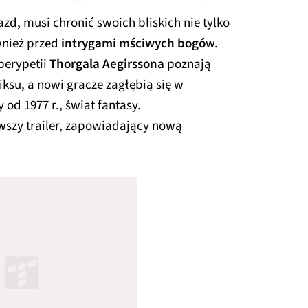
zd, musi chronić swoich bliskich nie tylko
wnież przed
intrygami mściwych bogó
w.
perypetii
Thorgala Aegirssona
poznają
iksu, a nowi gracze zagłębią się w
od 1977 r., świat fantasy.
rwszy trailer, zapowiadający nową