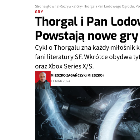
Strona główna
Rozrywka
Gry
Thorgal i Pan Lodowego Ogrodu. Pow
GRY
Thorgal i Pan Lod
Powstają nowe gry 
Cykl o Thorgalu zna każdy miłośnik
fani literatury SF. Wkrótce obydwa tyt
oraz Xbox Series X/S.
MIESZKO ZAGAŃCZYK (MIESZKO)
11 MAR 2024