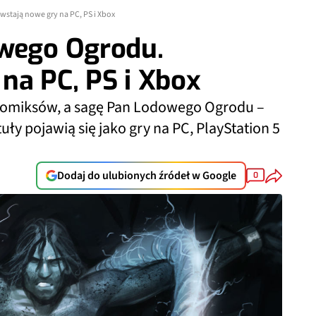
stają nowe gry na PC, PS i Xbox
owego Ogrodu.
na PC, PS i Xbox
 komiksów, a sagę Pan Lodowego Ogrodu –
uły pojawią się jako gry na PC, PlayStation 5
Dodaj do ulubionych źródeł w Google
0