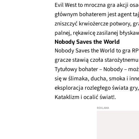
Evil West to mroczna gra akcji os
głównym bohaterem jest agent tajn
zniszczyć krwiożercze potwory, gr
palnej, rękawicę zasilanej błyska
Nobody Saves the World
Nobody Saves the World to gra RP
gracze stawią czoła starożytnemu
Tytułowy bohater – Nobody – może
się w ślimaka, ducha, smoka i inn
eksploracja rozległego świata gr
Kataklizm i ocalić świat!.