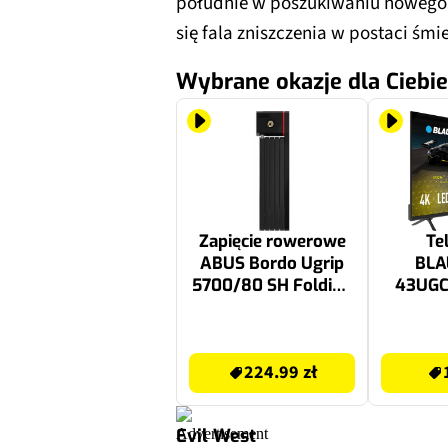
południe w poszukiwaniu nowego 
się fala zniszczenia w postaci śm
Wybrane okazje dla Ciebie
Zapięcie rowerowe
Te
ABUS Bordo Ugrip
BLA
5700/80 SH Folding
43UGC
lock Składane Czarny
LED Goo
224.99 zł
1099 zł
224.99 zł
Evil West