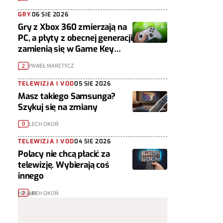
GRY
06 SIE 2026
Gry z Xbox 360 zmierzają na
PC, a płyty z obecnej generacji
zamienią się w Game Key
Cardy
PAWEŁ MARETYCZ
2
TELEWIZJA I VOD
05 SIE 2026
Masz takiego Samsunga?
Szykuj się na zmiany
LECH OKOŃ
0
TELEWIZJA I VOD
04 SIE 2026
Polacy nie chcą płacić za
telewizję. Wybierają coś
innego
LECH OKOŃ
2