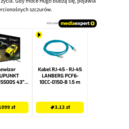
życia. Gdy moce Hugo budzą się, pojawia
iercionośnych szczurów.
REKLAMA
lewizor
Kabel RJ-45 - RJ-45
UPUNKT
LANBERG PCF6-
5500S 43"
10CC-0150-B 1.5 m
gle TV HDMI
2.1
3.28 zł
1099 zł
3.13 zł