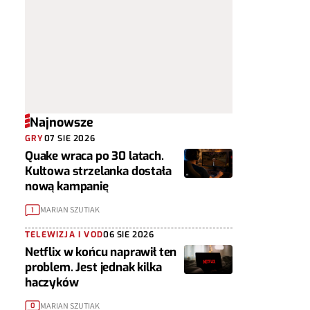
Najnowsze
GRY
07 SIE 2026
Quake wraca po 30 latach.
Kultowa strzelanka dostała
nową kampanię
MARIAN SZUTIAK
1
TELEWIZJA I VOD
06 SIE 2026
Netflix w końcu naprawił ten
problem. Jest jednak kilka
haczyków
MARIAN SZUTIAK
0