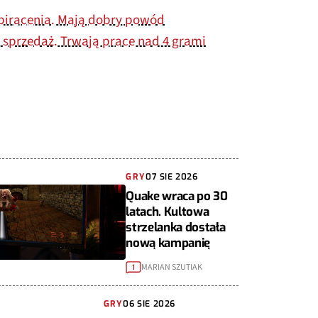
 piracenia. Mają dobry powód
a sprzedaż. Trwają prace nad 4 grami
GRY
07 SIE 2026
Quake wraca po 30
latach. Kultowa
strzelanka dostała
nową kampanię
MARIAN SZUTIAK
1
GRY
06 SIE 2026