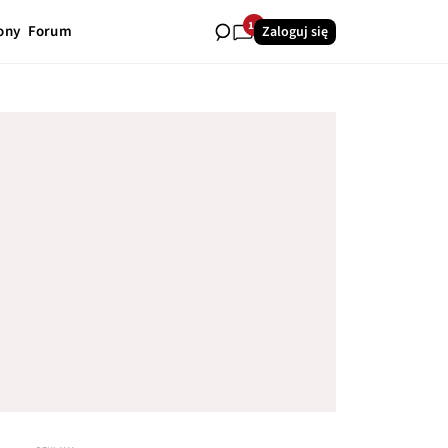
16
ony
Forum
Zaloguj się