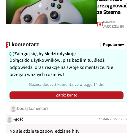
zrezygnować
ze Steama
DAMIAN
6
JAROSZEWSKI
1 komentarz
Popularne
Zaloguj się, by śledzić dyskuję
Dołącz do użytkowników, pisz bez limitu, śledź
odpowiedzi oraz reakcje na swoje komentarze. Nie
przegap ważnych rozmów!
Możesz dodać 3 komentarze w ciągu 14 dni
Załóż konto
Dodaj komentarz
~gość
27 MAR 2025 · 17:05
No ale gdzie te zapowiedziane hity