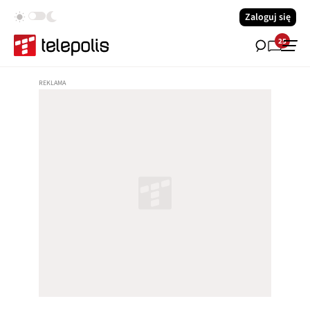
Zaloguj się
25