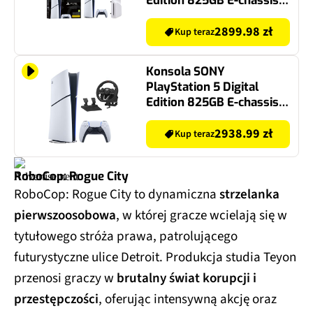
Edition 825GB E-chassis +
Napęd optyczny SONY Do
PS5 Digital/PS5 Pro
2899.98 zł
Kup teraz
Konsola SONY
PlayStation 5 Digital
Edition 825GB E-chassis +
Kierownica HORI Racing
Wheel Apex
2938.99 zł
Kup teraz
(PC/PS4/PS5)
RoboCop: Rogue City
RoboCop: Rogue City to dynamiczna
strzelanka
pierwszoosobowa
, w której gracze wcielają się w
tytułowego stróża prawa, patrolującego
futurystyczne ulice Detroit. Produkcja studia Teyon
przenosi graczy w
brutalny świat korupcji i
przestępczości
, oferując intensywną akcję oraz