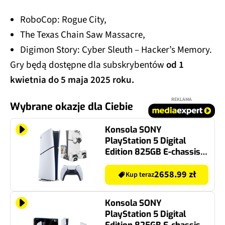
RoboCop: Rogue City,
The Texas Chain Saw Massacre,
Digimon Story: Cyber Sleuth – Hacker’s Memory.
Gry będą dostępne dla subskrybentów
od 1
kwietnia do 5 maja 2025 roku.
REKLAMA
Wybrane okazje dla Ciebie
Konsola SONY
PlayStation 5 Digital
Edition 825GB E-chassis +
Podstawka chłodząca
FROGGIEX FX-P5-C4-W do
2658.99 zł
Kup teraz
PS5 Slim
Konsola SONY
PlayStation 5 Digital