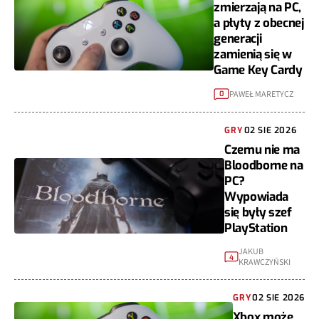
zmierzają na PC,
a płyty z obecnej
generacji
zamienią się w
Game Key Cardy
PAWEŁ MARETYCZ
0
GRY
02 SIE 2026
Czemu nie ma
Bloodborne na
PC?
Wypowiada
się były szef
PlayStation
JAKUB
4
KRAWCZYŃSKI
GRY
02 SIE 2026
Xbox może