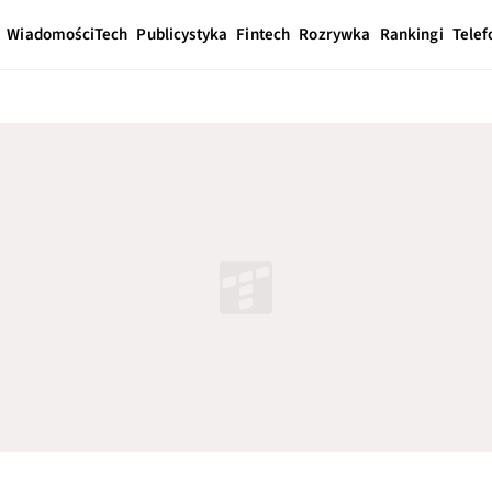
Wiadomości
Tech
Publicystyka
Fintech
Rozrywka
Rankingi
Telef