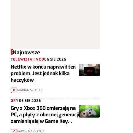
Najnowsze
TELEWIZJA I VOD
06 SIE 2026
Netflix w końcu naprawił ten
problem. Jest jednak kilka
haczyków
MARIAN SZUTIAK
0
GRY
06 SIE 2026
Gry z Xbox 360 zmierzają na
PC, a płyty z obecnej generacji
zamienią się w Game Key
Cardy
PAWEŁ MARETYCZ
2