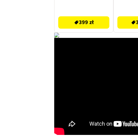
Czarny
431.1 zł
34.99 zł
399 zł