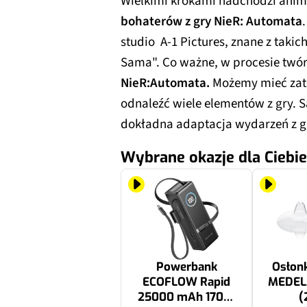
Wielkimi krokami nadchodzi ani
bohaterów z gry NieR: Automata
studio A-1 Pictures, znane z takich
Sama". Co ważne, w procesie t
NieR:Automata.
Możemy mieć zat
odnaleźć wiele elementów z gry. S
dokładna adaptacja wydarzeń z gi
Wybrane okazje dla Ciebie
Powerbank
Osłonk
ECOFLOW Rapid
MEDELA
25000 mAh 170W
(