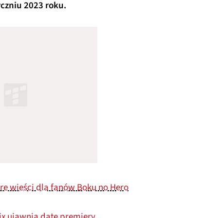
yczniu 2023 roku.
e wieści dla fanów Boku no Hero
ix ujawnia datę premiery