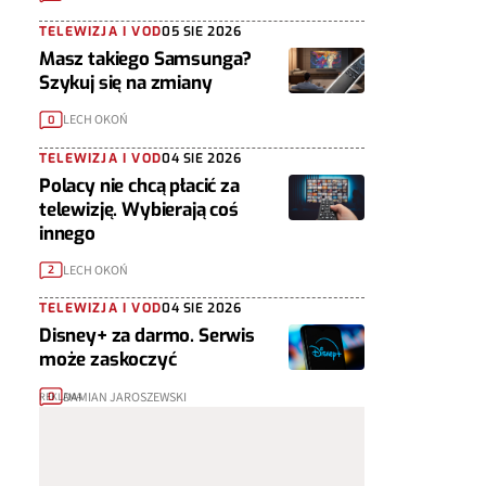
TELEWIZJA I VOD
05 SIE 2026
Masz takiego Samsunga?
Szykuj się na zmiany
LECH OKOŃ
0
TELEWIZJA I VOD
04 SIE 2026
Polacy nie chcą płacić za
telewizję. Wybierają coś
innego
LECH OKOŃ
2
TELEWIZJA I VOD
04 SIE 2026
Disney+ za darmo. Serwis
może zaskoczyć
DAMIAN JAROSZEWSKI
0