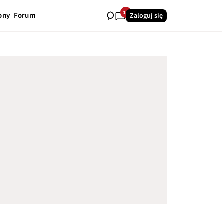
11
ony
Forum
Zaloguj się