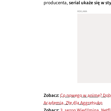
producenta,
serial ukaże się w st
Zobacz:
Co nowego w anime? Dobr
Academia. Złe dla Aggretsuko
Zobacz:
3. sezon Wiedźmina. Netfl