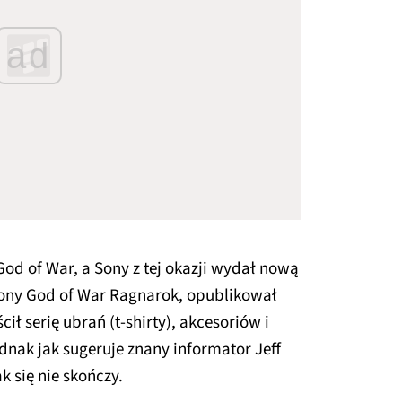
ad
God of War, a Sony z tej okazji wydał nową
słony God of War Ragnarok, opublikował
cił serię ubrań (t-shirty), akcesoriów i
nak jak sugeruje znany informator Jeff
 się nie skończy.