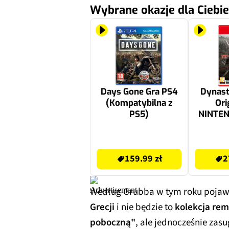
Wybrane okazje dla Ciebie
Days Gone Gra PS4
Dynast
(Kompatybilna z
Ori
PS5)
NINTE
159.99 zł
289.99 zł
159.99 zł
2
Według Grubba w tym roku pojaw
Grecji
i nie będzie to
kolekcja re
poboczną"
, ale jednocześnie zas