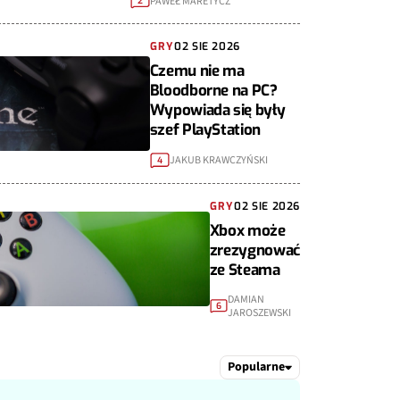
PAWEŁ MARETYCZ
2
GRY
02 SIE 2026
Czemu nie ma
Bloodborne na PC?
Wypowiada się były
szef PlayStation
JAKUB KRAWCZYŃSKI
4
GRY
02 SIE 2026
Xbox może
zrezygnować
ze Steama
DAMIAN
6
JAROSZEWSKI
Popularne