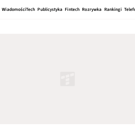
Wiadomości
Tech
Publicystyka
Fintech
Rozrywka
Rankingi
Telef