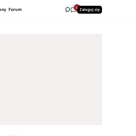
6
ony
Forum
Zaloguj się