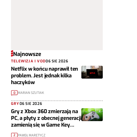
Najnowsze
TELEWIZJA I VOD
06 SIE 2026
Netflix w końcu naprawił ten
problem. Jest jednak kilka
haczyków
MARIAN SZUTIAK
0
GRY
06 SIE 2026
Gry z Xbox 360 zmierzają na
PC, a płyty z obecnej generacji
zamienią się w Game Key
Cardy
PAWEŁ MARETYCZ
2