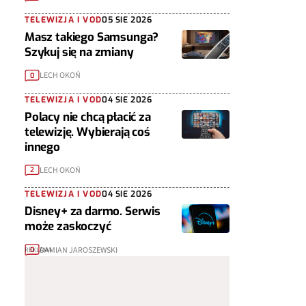
TELEWIZJA I VOD
05 SIE 2026
Masz takiego Samsunga?
Szykuj się na zmiany
LECH OKOŃ
0
TELEWIZJA I VOD
04 SIE 2026
Polacy nie chcą płacić za
telewizję. Wybierają coś
innego
LECH OKOŃ
2
TELEWIZJA I VOD
04 SIE 2026
Disney+ za darmo. Serwis
może zaskoczyć
DAMIAN JAROSZEWSKI
0