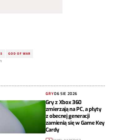
S5
GOD OF WAR
m
GRY
06 SIE 2026
Gry z Xbox 360
zmierzają na PC, a płyty
z obecnej generacji
zamienią się w Game Key
Cardy