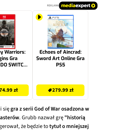
REKLAMA
y Warriors:
Echoes of Aincrad:
gins Gra
Sword Art Online Gra
NDO SWITCH
PS5
2
279.99 zł
74.99 zł
279.99 zł
i się
gra z serii God of War osadzona w
masterów
. Grubb nazwał grę
"historią
ugerował, że będzie to
tytuł o mniejszej