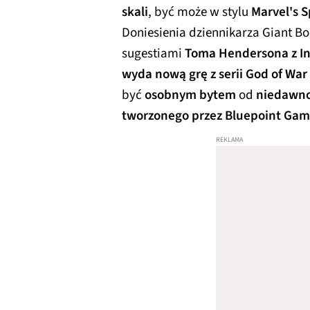
skali
, być może w stylu
Marvel's S
Doniesienia dziennikarza Giant B
sugestiami
Toma Hendersona z I
wyda nową grę z serii God of Wa
być
osobnym bytem
od
niedawno
tworzonego przez Bluepoint Gam