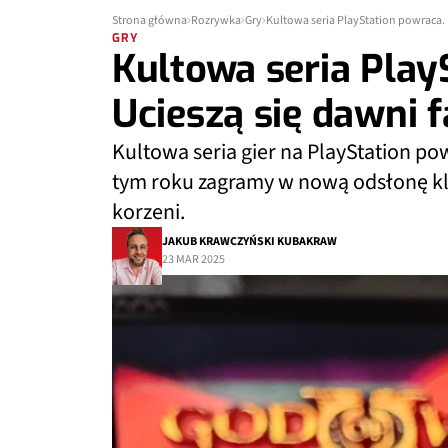
Strona główna
Rozrywka
Gry
Kultowa seria PlayStation powraca. 
GRY
Kultowa seria Play
Ucieszą się dawni f
Kultowa seria gier na PlayStation po
tym roku zagramy w nową odsłonę kl
korzeni.
JAKUB KRAWCZYŃSKI KUBAKRAW
23 MAR 2025