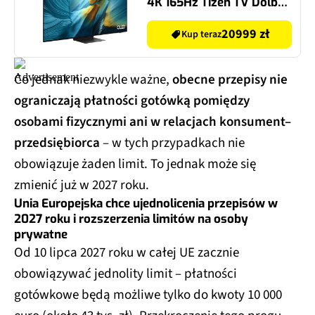
4K 165Hz Tizen TV Dolby
Atmos HDMI 2.1
20999 zł
Kup teraz
Co jednak niezwykle ważne,
obecne przepisy nie
ograniczają płatności gotówką pomiędzy
osobami fizycznymi ani w relacjach konsument–
przedsiębiorca
– w tych przypadkach nie
obowiązuje żaden limit. To jednak może się
zmienić już w 2027 roku.
Unia Europejska chce ujednolicenia przepisów w
2027 roku i rozszerzenia limitów na osoby
prywatne
Od 10 lipca 2027 roku w całej UE zacznie
obowiązywać jednolity limit – płatności
gotówkowe będą możliwe tylko do kwoty 10 000