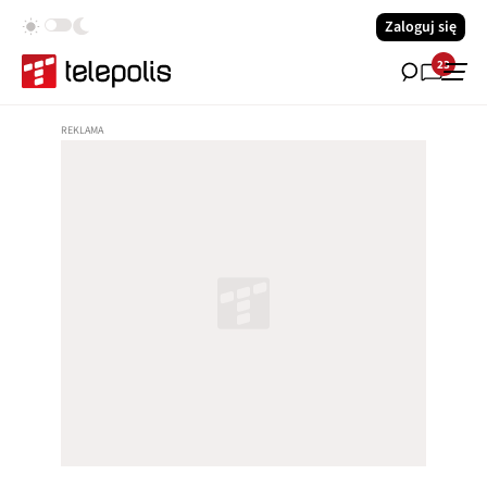
Zaloguj się
23