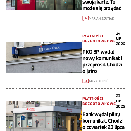
swoją kartę. To
może się przydać
MARIAN SZUTIAK
4
24
PŁATNOŚCI
LIP
BEZGOTÓWKOWE
2026
PKO BP wydał
nowy komunikat i
przeprosił. Chodzi
o jutro
ANNA KOPEĆ
0
23
PŁATNOŚCI
LIP
BEZGOTÓWKOWE
2026
Bank wydał pilny
komunikat. Chodzi
o czwartek 23 lipca