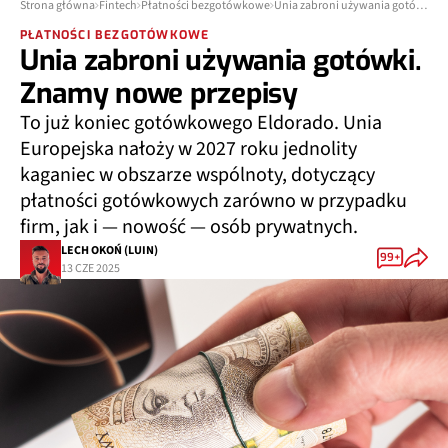
Strona główna
Fintech
Płatności bezgotówkowe
Unia zabroni używania gotówki. Znamy nowe przepisy
PŁATNOŚCI BEZGOTÓWKOWE
Unia zabroni używania gotówki.
Znamy nowe przepisy
To już koniec gotówkowego Eldorado. Unia
Europejska nałoży w 2027 roku jednolity
kaganiec w obszarze wspólnoty, dotyczący
płatności gotówkowych zarówno w przypadku
firm, jak i — nowość — osób prywatnych.
LECH OKOŃ (LUIN)
99+
13 CZE 2025