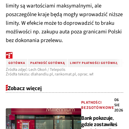
limity są wartościami maksymalnymi, ale
poszczególne kraje będą mogły wprowadzić niższe
limity. W efekcie może to doprowadzić to braku
możliwości np. zakupu auta poza granicami Polski
bez dokonania przelewu.
GOTÓWKA
PŁATNOŚĆ GOTÓWKĄ
LIMITY PŁATNOŚCI GOTÓWKĄ
UNI
Źródła zdjęć: Lech Okoń / Telepolis
Źródła tekstu: dlahandlu.pl, rankomat.pl, oprac. wł
Zobacz więcej
06
PŁATNOŚCI
SIE
BEZGOTÓWKOWE
2026
Bank pokazuje,
gdzie zostawiłeś