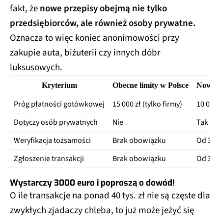
fakt, że
nowe przepisy obejmą nie tylko
przedsiębiorców, ale również osoby prywatne.
Oznacza to więc koniec anonimowości przy
zakupie auta, biżuterii czy innych dóbr
luksusowych.
Kryterium
Obecne limity w Polsce
Nowe l
Próg płatności gotówkowej
15 000 zł (tylko firmy)
10 000
Dotyczy osób prywatnych
Nie
Tak
Weryfikacja tożsamości
Brak obowiązku
Od 3 0
Zgłoszenie transakcji
Brak obowiązku
Od 3 0
Wystarczy 3000 euro i poproszą o dowód!
O ile transakcje na ponad 40 tys. zł nie są częste dla
zwykłych zjadaczy chleba, to już może jeżyć się