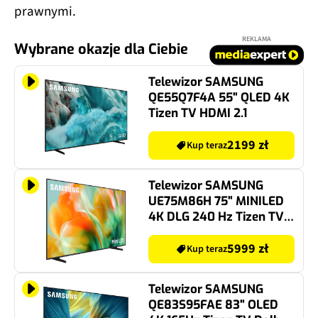
prawnymi.
REKLAMA
Wybrane okazje dla Ciebie
Telewizor SAMSUNG
QE55Q7F4A 55" QLED 4K
Tizen TV HDMI 2.1
2199 zł
Kup teraz
Telewizor SAMSUNG
UE75M86H 75" MINILED
4K DLG 240 Hz Tizen TV
HDMI 2.1
5999 zł
Kup teraz
Telewizor SAMSUNG
QE83S95FAE 83" OLED