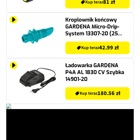
81 zł
Kup teraz
Kroplownik końcowy
GARDENA Micro-Drip-
System 13307-20 (25
szt.)
42.99 zł
Kup teraz
Ładowarka GARDENA
P4A AL 1830 CV Szybka
14901-20
180.56 zł
Kup teraz