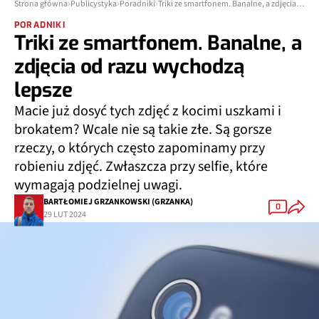
Strona główna
Publicystyka
Poradniki
Triki ze smartfonem. Banalne, a zdjęcia od razu wychodzą lepsze
PORADNIKI
Triki ze smartfonem. Banalne, a
zdjęcia od razu wychodzą
lepsze
Macie już dosyć tych zdjęć z kocimi uszkami i
brokatem? Wcale nie są takie złe. Są gorsze
rzeczy, o których często zapominamy przy
robieniu zdjęć. Zwłaszcza przy selfie, które
wymagają podzielnej uwagi.
BARTŁOMIEJ GRZANKOWSKI (GRZANKA)
0
29 LUT 2024