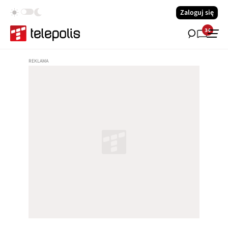
Zaloguj się
34