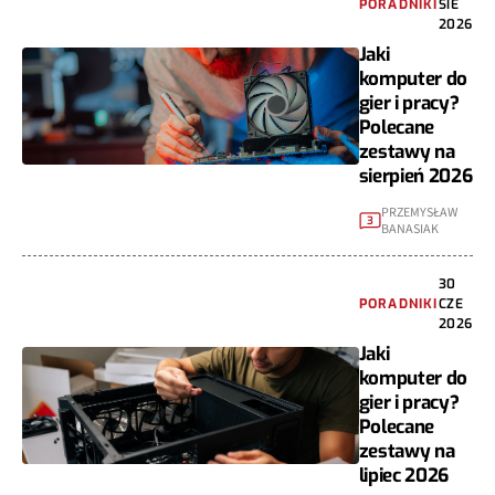
PORADNIKI
SIE
2026
Jaki
komputer do
gier i pracy?
Polecane
zestawy na
sierpień 2026
PRZEMYSŁAW
3
BANASIAK
30
PORADNIKI
CZE
2026
Jaki
komputer do
gier i pracy?
Polecane
zestawy na
lipiec 2026