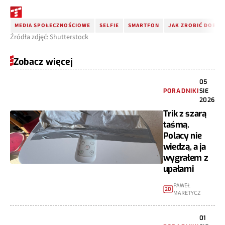
MEDIA SPOŁECZNOŚCIOWE
SELFIE
SMARTFON
JAK ZROBIĆ DOBRE
Źródła zdjęć: Shutterstock
Zobacz więcej
05
PORADNIKI
SIE
2026
Trik z szarą
taśmą.
Polacy nie
wiedzą, a ja
wygrałem z
upałami
PAWEŁ
20
MARETYCZ
01