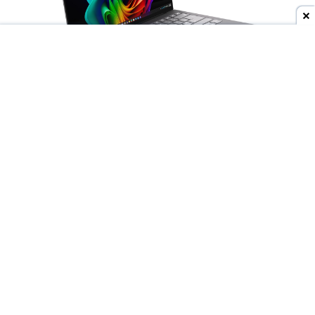
Dodaj do ulubionych źródeł w Google
Wyścig producentów o
jak najcieńsze laptopy
trwa w najlepsze, ale to
Lenovo
może niedługo
wyjść na prowadzenie. Do sieci trafiły materiały
przedstawiające
nieznany model ThinkBooka
,
który ma być rozwijany pod nazwą
"Aeroblade"
.
Jego obudowa wygląda
wręcz absurdalnie
smukło.