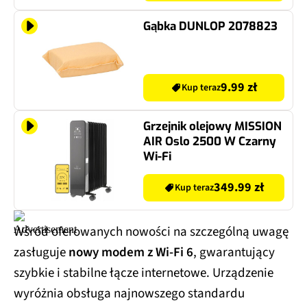
Gąbka DUNLOP 2078823
9.99 zł
Kup teraz
Grzejnik olejowy MISSION
AIR Oslo 2500 W Czarny
Wi‑Fi
349.99 zł
Kup teraz
Wśród oferowanych nowości na szczególną uwagę
zasługuje
nowy modem z Wi-Fi 6
, gwarantujący
szybkie i stabilne łącze internetowe. Urządzenie
wyróżnia obsługa najnowszego standardu