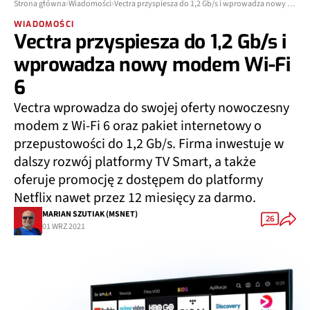
Strona główna
Wiadomości
Vectra przyspiesza do 1,2 Gb/s i wprowadza nowy modem Wi-Fi 6
WIADOMOŚCI
Vectra przyspiesza do 1,2 Gb/s i
wprowadza nowy modem Wi-Fi
6
Vectra wprowadza do swojej oferty nowoczesny
modem z Wi-Fi 6 oraz pakiet internetowy o
przepustowości do 1,2 Gb/s. Firma inwestuje w
dalszy rozwój platformy TV Smart, a także
oferuje promocję z dostępem do platformy
Netflix nawet przez 12 miesięcy za darmo.
MARIAN SZUTIAK (MSNET)
26
01 WRZ 2021