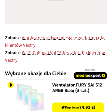
Zobacz:
Viaplay przez dwa miesiące za darmo dla
klientów Vectry
Zobacz:
Wi-Fi Calling i VoLTE teraz też dla klientów
Vectry
REKLAMA
Wybrane okazje dla Ciebie
Wentylator FURY SAI S12
ARGB Biały (3 szt.)
74.93 zł
Kup teraz