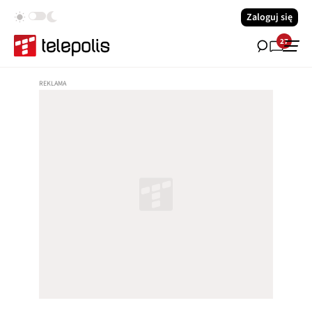
Zaloguj się
27