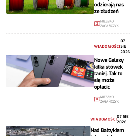
odzierają nas
ze złudzeń
MIESZKO
2
ZAGAŃCZYK
07
WIADOMOŚCI
SIE
2026
Nowe Galaxy
kilka stówek
taniej. Tak to
się może
opłacić
MIESZKO
0
ZAGAŃCZYK
07 SIE
WIADOMOŚCI
2026
Nad Bałtykiem