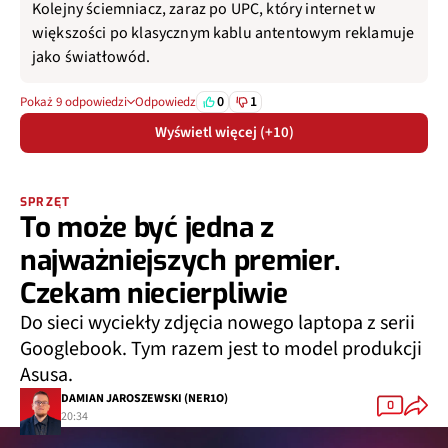
Kolejny ściemniacz, zaraz po UPC, który internet w
większości po klasycznym kablu antentowym reklamuje
jako światłowód.
0
1
Pokaż 9 odpowiedzi
Odpowiedz
Wyświetl więcej (+10)
SPRZĘT
To może być jedna z
najważniejszych premier.
Czekam niecierpliwie
Do sieci wyciekły zdjęcia nowego laptopa z serii
Googlebook. Tym razem jest to model produkcji
Asusa.
DAMIAN JAROSZEWSKI (NER1O)
0
20:34