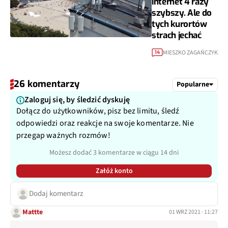
internet 4 razy
szybszy. Ale do
tych kurortów
strach jechać
MIESZKO ZAGAŃCZYK
14
26 komentarzy
Popularne
Zaloguj się, by śledzić dyskuję
Dołącz do użytkowników, pisz bez limitu, śledź
odpowiedzi oraz reakcje na swoje komentarze. Nie
przegap ważnych rozmów!
Możesz dodać 3 komentarze w ciągu 14 dni
Załóż konto
Dodaj komentarz
Mattte
01 WRZ 2021 · 11:27