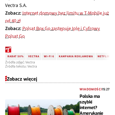
Vectra S.A.
Zobacz:
Internet domowy bez limitu w T-Mobile już
od 40 zł
Zobacz:
Polsat Box Go zastępuje Iplę i Cyfrowy
Polsat Go
RABAT 50%
VECTRA
WI-FI 6
KAMPANIA REKLAMOWA
NETFLIX ZA
Źródła zdjęć: Vectra
Źródła tekstu: Vectra
Zobacz więcej
WIADOMOŚCI
15:27
Polska ma
szybki
internet?
Amerykanie