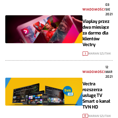
03
WIADOMOŚCI
SIE
2021
Viaplay przez
dwa miesiące
za darmo dla
klientów
Vectry
MARIAN SZUTIAK
1
12
WIADOMOŚCI
MAR
2021
Vectra
rozszerza
usługę TV
Smart o kanał
TVN HD
MARIAN SZUTIAK
0