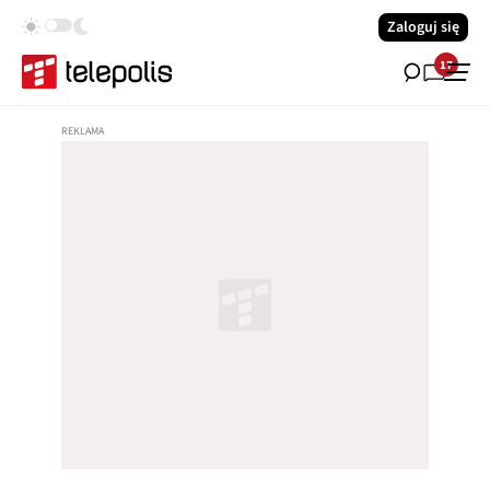
Zaloguj się
17