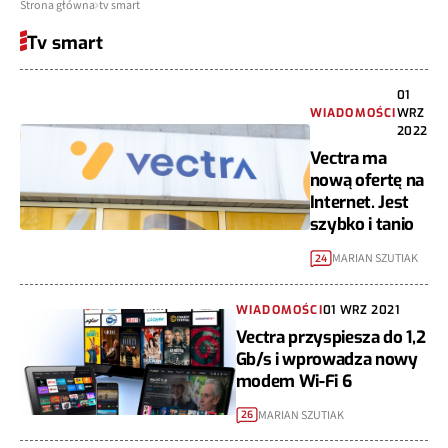
Strona główna
tv smart
Tv smart
01
WIADOMOŚCI
WRZ
2022
Vectra ma
nową ofertę na
Internet. Jest
szybko i tanio
MARIAN SZUTIAK
24
WIADOMOŚCI
01 WRZ 2021
Vectra przyspiesza do 1,2
Gb/s i wprowadza nowy
modem Wi-Fi 6
MARIAN SZUTIAK
26