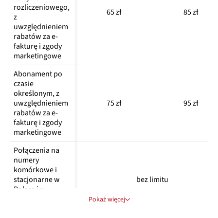
rozliczeniowego, 
65 zł
85 zł
z 
uwzględnieniem 
rabatów za e-
fakturę i zgody 
marketingowe
Abonament po 
czasie 
określonym, z 
uwzględnieniem 
75 zł
95 zł
rabatów za e-
fakturę i zgody 
marketingowe
Połączenia na 
numery 
komórkowe i 
stacjonarne w 
bez limitu
Polsce i w 
roamingu 
Pokaż więcej
UE/EOG