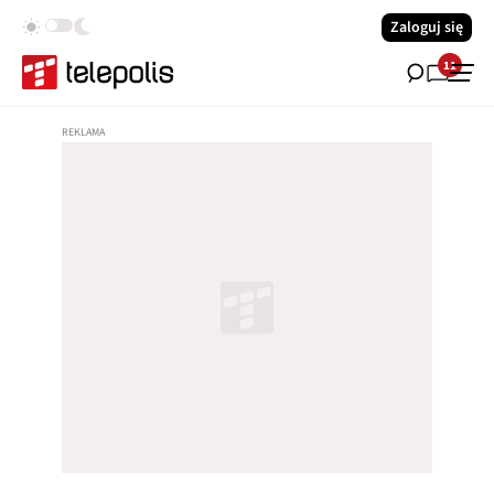
Zaloguj się
11