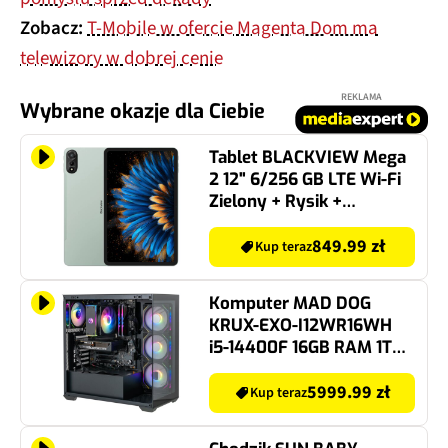
Zobacz:
T-Mobile w ofercie Magenta Dom ma
telewizory w dobrej cenie
REKLAMA
Wybrane okazje dla Ciebie
Tablet BLACKVIEW Mega
2 12" 6/256 GB LTE Wi-Fi
Zielony + Rysik +
Klawiatura + Mysz
849.99 zł
Kup teraz
Komputer MAD DOG
KRUX-EXO-I12WR16WH
i5-14400F 16GB RAM 1TB
SSD GeForce RTX5060
DLSS 4.5 Wi-Fi Windows
5999.99 zł
Kup teraz
11 Home