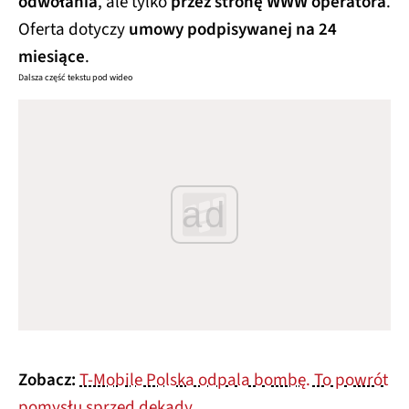
odwołania
, ale tylko
przez stronę WWW operatora
.
Oferta dotyczy
umowy podpisywanej na 24
miesiące
.
Dalsza część tekstu pod wideo
ad
Zobacz:
T-Mobile Polska odpala bombę. To powrót
pomysłu sprzed dekady