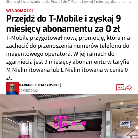
Strona główna
Wiadomości
Przejdź do T-Mobile i zyskaj 9 miesięcy abonamentu za 0 zł
WIADOMOŚCI
Przejdź do T-Mobile i zyskaj 9
miesięcy abonamentu za 0 zł
T-Mobile przygotował nową promocję, która ma
zachęcić do przenoszenia numerów telefonu do
magentowego operatora. W jej ramach do
zgarnięcia jest 9 miesięcy abonamentu w taryfie
M Nielimitowana lub L Nielimitowana w cenie 0
zł.
MARIAN SZUTIAK (MSNET)
42
29 WRZ 2022