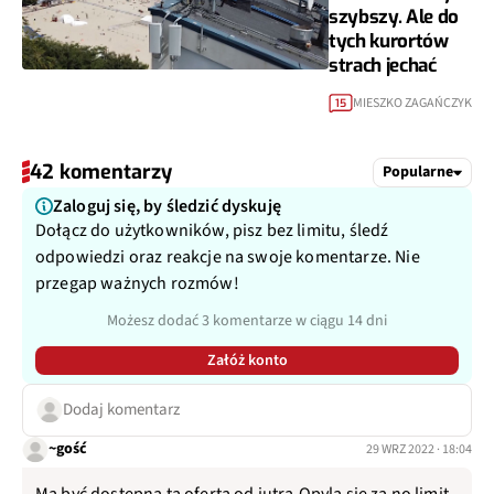
szybszy. Ale do
tych kurortów
strach jechać
MIESZKO ZAGAŃCZYK
15
42 komentarzy
Popularne
Zaloguj się, by śledzić dyskuję
Dołącz do użytkowników, pisz bez limitu, śledź
odpowiedzi oraz reakcje na swoje komentarze. Nie
przegap ważnych rozmów!
Możesz dodać 3 komentarze w ciągu 14 dni
Załóż konto
Dodaj komentarz
~gość
29 WRZ 2022 · 18:04
Ma być dostępna ta oferta od jutra.Opyla sie za no limit