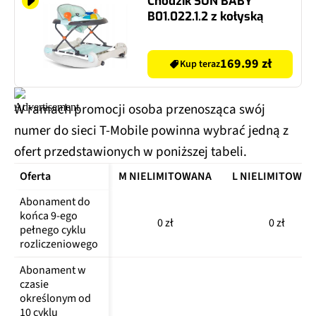
Chodzik SUN BABY
B01.022.1.2 z kołyską
169.99 zł
Kup teraz
W ramach promocji osoba przenosząca swój
numer do sieci T-Mobile powinna wybrać jedną z
ofert przedstawionych w poniższej tabeli.
Oferta
M NIELIMITOWANA
L NIELIMITOWAN
Abonament do 
końca 9-ego 
0 zł
0 zł
pełnego cyklu 
rozliczeniowego 
Abonament w 
czasie 
określonym od 
10 cyklu 