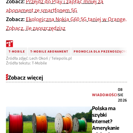
Zobacz:
Przejdź do Play i zapłać mniej za
abonament ze smartfonem 5G
Zobacz:
Ekologiczna Nokia G60 5G taniej w Orange.
Zobacz, ile zaoszczędzisz
T-MOBILE
T-MOBILE ABONAMENT
PROMOCJA DLA PRZENOSZĄCYCH 
Źródła zdjęć: Lech Okoń / Telepolis.pl
Źródła tekstu: T-Mobile
Zobacz więcej
08
WIADOMOŚCI
SIE
2026
Polska ma
szybki
internet?
Amerykanie