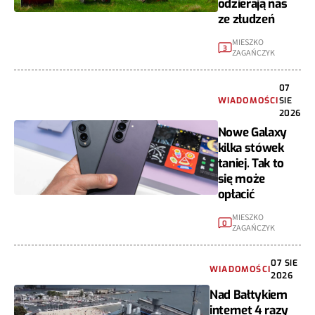
odzierają nas
ze złudzeń
MIESZKO
3
ZAGAŃCZYK
07
WIADOMOŚCI
SIE
2026
Nowe Galaxy
kilka stówek
taniej. Tak to
się może
opłacić
MIESZKO
0
ZAGAŃCZYK
07 SIE
WIADOMOŚCI
2026
Nad Bałtykiem
internet 4 razy