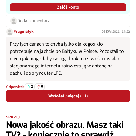
Załóż konto
Dodaj komentarz
Pragmatyk
06 KWI 2021 · 14:22
Przy tych cenach to chyba tylko dla kogoś kto
potrzebuje na jachcie po Bałtyku w Polsce. Pozostali to
niech jak mają słaby zasięg i brak możliwości instalacji
stacjonarnego internetu zainwestują w antenę na
dachu i dobry router LTE.
2
0
Odpowiedz
Wyświetl więcej (+1)
SPRZĘT
Nowa jakość obrazu. Masz taki
TV? - koniecznie to sprawdź