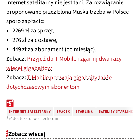
Internet satelitarny nie jest tani. Za rozwiązanie
proponowane przez Elona Muska trzeba w Polsce
sporo zapłacić:
2269 zł za sprzęt,
276 zł za dostawę,
449 zł za abonament (co miesiąc).
Zobacz:
Przyjdź do T-Mobile i zgarnij dwa razy
więcej gigabajtów
Zobacz:
T-Mobile podwaja gigabajty także
dotychczasowym abonentom
INTERNET SATELITARNY
SPACEX
STARLINK
SATELITY STARLINK
Źródła tekstu: wccftech.com
Zobacz więcej