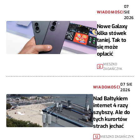
07
WIADOMOŚCI
SIE
2026
Nowe Galaxy
kilka stówek
taniej. Tak to
się może
opłacić
MIESZKO
0
ZAGAŃCZYK
07 SIE
WIADOMOŚCI
2026
Nad Bałtykiem
internet 4 razy
szybszy. Ale do
tych kurortów
strach jechać
MIESZKO ZAGAŃCZYK
12