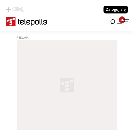
Zaloguj się
18