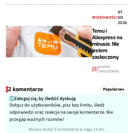
07
WIADOMOŚCI
SIE
2026
Temu i
Aliexpress na
minusie. Nie
jestem
zaskoczony
DAMIAN
10
JAROSZEWSKI
2 komentarze
Popularne
Zaloguj się, by śledzić dyskuję
Dołącz do użytkowników, pisz bez limitu, śledź
odpowiedzi oraz reakcje na swoje komentarze. Nie
przegap ważnych rozmów!
Możesz dodać 3 komentarze w ciągu 14 dni