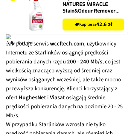
NATURES MIRACLE
Stain&Odour Remover
Dog Melon 946 ml
42.6 zł
Kup teraz
Jak podaje serwis
wccftech.com
, użytkownicy
Internetu ze Starlinków osiągnęli prędkości
pobierania danych rzędu
200 - 240 Mb/s
, co jest
wielkością znacząco wyższą od średniej oraz
wyników osiąganych wcześniej, ale także mocno
przewyższa konkurencję. Klienci korzystający z
ofert
HughesNet
i
Viasat
osiągają średnie
prędkości pobierania danych na poziomie 20 - 25
Mb/s.
W przypadku Starlinków wzrosła nie tylko
prędkość pobierania danych, ale również ich