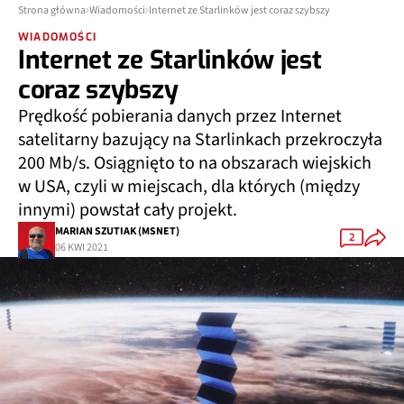
Strona główna
Wiadomości
Internet ze Starlinków jest coraz szybszy
WIADOMOŚCI
Internet ze Starlinków jest
coraz szybszy
Prędkość pobierania danych przez Internet
satelitarny bazujący na Starlinkach przekroczyła
200 Mb/s. Osiągnięto to na obszarach wiejskich
w USA, czyli w miejscach, dla których (między
innymi) powstał cały projekt.
MARIAN SZUTIAK (MSNET)
2
06 KWI 2021