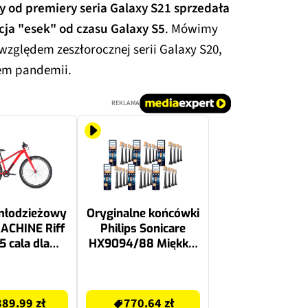
y od premiery seria Galaxy S21 sprzedała
acja "esek" od czasu Galaxy S5
. Mówimy
względem zeszłorocznej serii Galaxy S20,
iem pandemii.
REKLAMA
młodzieżowy
Oryginalne końcówki
ACHINE Riff
Philips Sonicare
.5 cala dla
HX9094/88 Miękkie
a Czerwony
włókna (24 szt.)
(Kompleksowa
770.64 zł
zaawansowana
89.99 zł
770.64 zł
pielęgnacja)