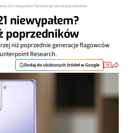
laxy S21 niewypałem? Sprzedaż gorsza niż poprzedników
21 niewypałem?
iż poprzedników
rzej niż poprzednie generacje flagowców
ounterpoint Research.
Dodaj do ulubionych źródeł w Google
15