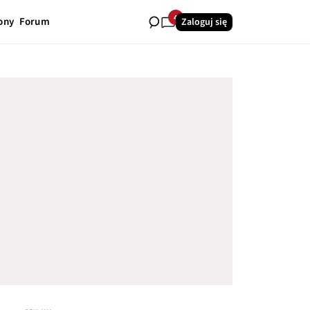
4
ony
Forum
Zaloguj się