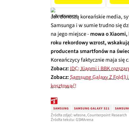
Jak donoszą koreańskie media, sy
Samsunga i w sumie trudno się dziw
na jego miejsce -
mowa o Xiaomi, 
roku rekordowy wzrost, wskakują
producenta smartfonów na świec
Koreańczycy faktycznie maja się 
Zobacz:
IDC: Xiaomi i BBK rozsza
Zobacz:
Samsung Galaxy Z Fold3 i Z
kosztować!
SAMSUNG
SAMSUNG GALAXY S21
SAMSUNG
Źródła zdjęć: własne, Counterpoint Research
Źródła tekstu: GSMArena