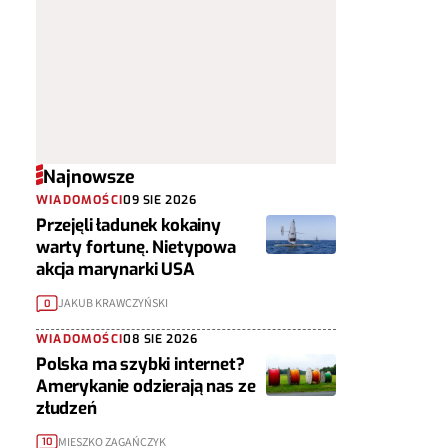
Najnowsze
WIADOMOŚCI
09 SIE 2026
Przejęli ładunek kokainy
warty fortunę. Nietypowa
akcja marynarki USA
JAKUB KRAWCZYŃSKI
0
WIADOMOŚCI
08 SIE 2026
Polska ma szybki internet?
Amerykanie odzierają nas ze
złudzeń
MIESZKO ZAGAŃCZYK
10