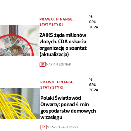
16
PRAWO, FINANSE,
GRU
STATYSTYKI
2024
ZAIKS żąda milionów
złotych. CDA oskarża
organizację o szantaż
(aktualizacja)
MARIAN SZUTIAK
31
16
PRAWO, FINANSE,
GRU
STATYSTYKI
2024
Polski Światłowód
Otwarty: ponad 4 mln
gospodarstw domowych
w zasięgu
MIESZKO ZAGAŃCZYK
12