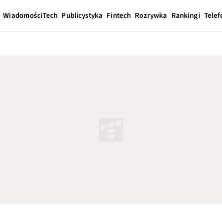
Wiadomości
Tech
Publicystyka
Fintech
Rozrywka
Rankingi
Telef