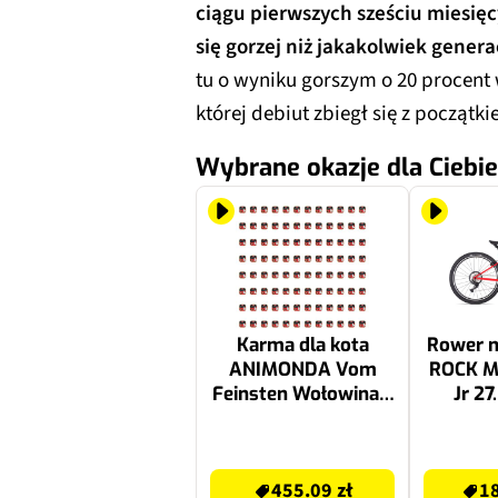
ciągu pierwszych sześciu miesięc
się gorzej niż jakakolwiek gener
tu o wyniku gorszym o 20 procent 
której debiut zbiegł się z początk
Wybrane okazje dla Ciebie
Karma dla kota
Rower 
ANIMONDA Vom
ROCK M
Feinsten Wołowina z
Jr 27
ziemniakami 96 x
chłopc
100 g
455.09 zł
2449 zł
455.09 zł
18