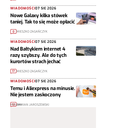
WIADOMOŚCI
07 SIE 2026
Nowe Galaxy kilka stówek
taniej. Tak to się może opłacić
MIESZKO ZAGAŃCZYK
0
WIADOMOŚCI
07 SIE 2026
Nad Bałtykiem internet 4
razy szybszy. Ale do tych
kurortów strach jechać
MIESZKO ZAGAŃCZYK
17
WIADOMOŚCI
07 SIE 2026
Temu i Aliexpress na minusie.
Nie jestem zaskoczony
DAMIAN JAROSZEWSKI
12