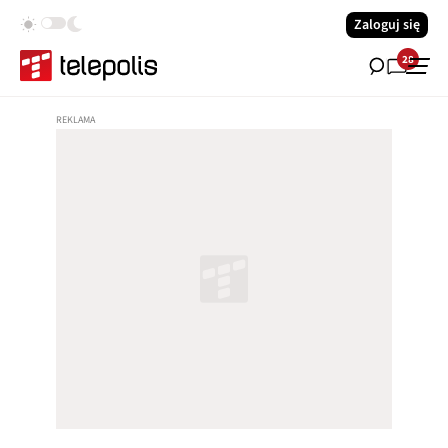
Zaloguj się
28