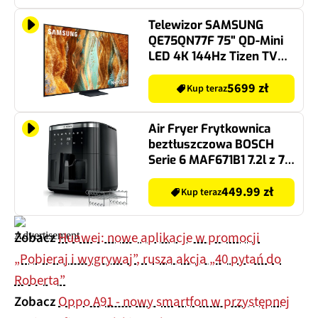
Telewizor SAMSUNG
QE75QN77F 75" QD-Mini
LED 4K 144Hz Tizen TV
HDMI 2.1
5699 zł
Kup teraz
Air Fryer Frytkownica
beztłuszczowa BOSCH
Serie 6 MAF671B1 7.2l z 7
automatycznymi
programami i okienkiem
449.99 zł
Kup teraz
do podgląd potrawy
Zobacz
Huawei: nowe aplikacje w promocji
„Pobieraj i wygrywaj”, rusza akcja „40 pytań do
Roberta”
Zobacz
Oppo A91 - nowy smartfon w przystępnej