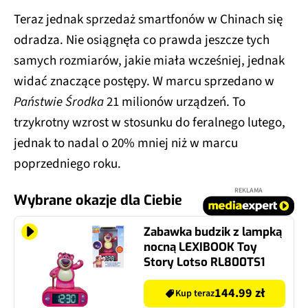
Teraz jednak sprzedaż smartfonów w Chinach się
odradza. Nie osiągnęła co prawda jeszcze tych
samych rozmiarów, jakie miała wcześniej, jednak
widać znaczące postępy. W marcu sprzedano w
Państwie Środka
21 milionów urządzeń. To
trzykrotny wzrost w stosunku do feralnego lutego,
jednak to nadal o 20% mniej niż w marcu
poprzedniego roku.
REKLAMA
Wybrane okazje dla Ciebie
Zabawka budzik z lampką
nocną LEXIBOOK Toy
Story Lotso RL800TS1
144.99 zł
Kup teraz