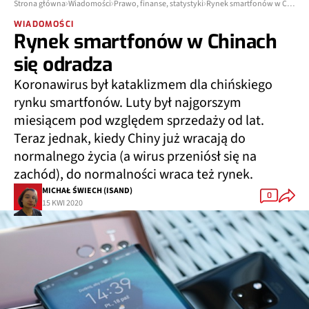
Strona główna
Wiadomości
Prawo, finanse, statystyki
Rynek smartfonów w Chinach się odradza
WIADOMOŚCI
Rynek smartfonów w Chinach
się odradza
Koronawirus był kataklizmem dla chińskiego
rynku smartfonów. Luty był najgorszym
miesiącem pod względem sprzedaży od lat.
Teraz jednak, kiedy Chiny już wracają do
normalnego życia (a wirus przeniósł się na
zachód), do normalności wraca też rynek.
MICHAŁ ŚWIECH (ISAND)
0
15 KWI 2020