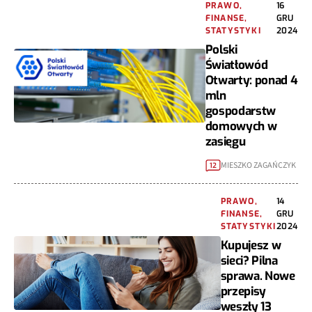
PRAWO,
16
FINANSE,
GRU
STATYSTYKI
2024
Polski
Światłowód
Otwarty: ponad 4
mln
gospodarstw
domowych w
zasięgu
MIESZKO ZAGAŃCZYK
12
PRAWO,
14
FINANSE,
GRU
STATYSTYKI
2024
Kupujesz w
sieci? Pilna
sprawa. Nowe
przepisy
weszły 13