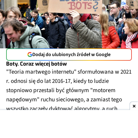
Dodaj do ulubionych źródeł w Google
Boty. Coraz więcej botów
"Teoria martwego internetu" sformułowana w 2021
r. odnosi się do lat 2016-17, kiedy to ludzie
stopniowo przestali być głównym "motorem
napędowym" ruchu sieciowego, a zamiast tego
wszystko zaczęły dyktować algorytmy, a ruch
sieciowy był stopniowo dominowany przez boty.