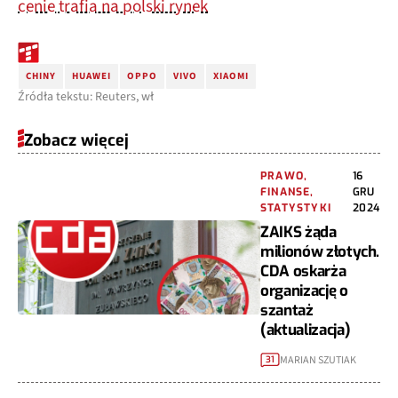
cenie trafia na polski rynek
CHINY
HUAWEI
OPPO
VIVO
XIAOMI
Źródła tekstu: Reuters, wł
Zobacz więcej
PRAWO,
16
FINANSE,
GRU
STATYSTYKI
2024
ZAIKS żąda
milionów złotych.
CDA oskarża
organizację o
szantaż
(aktualizacja)
MARIAN SZUTIAK
31